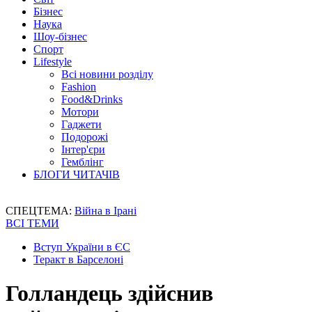
Бізнес
Наука
Шоу-бізнес
Спорт
Lifestyle
Всі новини розділу
Fashion
Food&Drinks
Мотори
Гаджети
Подорожі
Інтер'єри
Гемблінг
БЛОГИ ЧИТАЧІВ
СПЕЦТЕМА:
Війна в Ірані
ВСІ ТЕМИ
Вступ України в ЄС
Теракт в Барселоні
Голландець здійснив