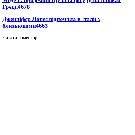
Модель продемонструвала фігуру на пляжах
Греції
4678
Дженніфер Лопес відпочила в Італії з
близнюками
4663
Читати коментарі