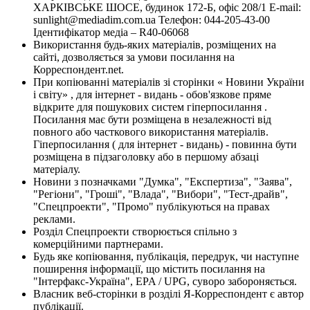
ХАРКІВСЬКЕ ШОСЕ, будинок 172-Б, офіс 208/1 E-mail:
sunlight@mediadim.com.ua
Телефон: 044-205-43-00
Ідентифікатор медіа – R40-06068
Використання будь-яких матеріалів, розміщених на
сайті, дозволяється за умови посилання на
Корреспондент.net.
При копіюванні матеріалів зі сторінки « Новини України
і світу» , для інтернет - видань - обов'язкове пряме
відкрите для пошукових систем гіперпосилання .
Посилання має бути розміщена в незалежності від
повного або часткового використання матеріалів.
Гіперпосилання ( для інтернет - видань) - повинна бути
розміщена в підзаголовку або в першому абзаці
матеріалу.
Новини з позначками "Думка", "Експертиза", "Заява",
"Регіони", "Гроші", "Влада", "Вибори", "Тест-драйв",
"Спецпроекти", "Промо" публікуються на правах
реклами.
Розділ Спецпроекти створюється спільно з
комерційними партнерами.
Будь яке копіювання, публікація, передрук, чи наступне
поширення інформації, що містить посилання на
"Інтерфакс-Україна", EPA / UPG, суворо забороняється.
Власник веб-сторінки в розділі Я-Корреспондент є автор
публікації.