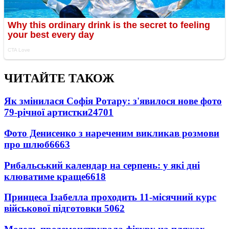
ЧИТАЙТЕ ТАКОЖ
Як змінилася Софія Ротару: з'явилося нове фото
79-річної артистки
24701
Фото Денисенко з нареченим викликав розмови
про шлюб
6663
Рибальський календар на серпень: у які дні
клюватиме краще
6618
Принцеса Ізабелла проходить 11-місячний курс
військової підготовки
5062