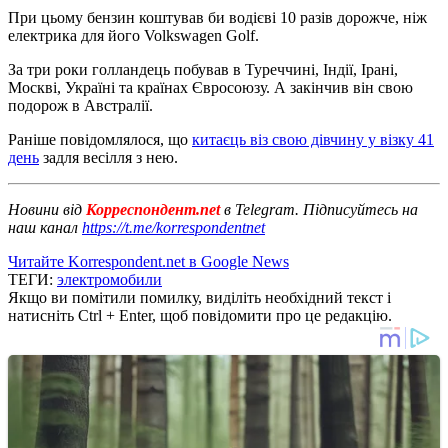
При цьому бензин коштував би водієві 10 разів дорожче, ніж
електрика для його Volkswagen Golf.
За три роки голландець побував в Туреччині, Індії, Ірані,
Москві, Україні та країнах Євросоюзу. А закінчив він свою
подорож в Австралії.
Раніше повідомлялося, що
китаєць віз свою дівчину у візку 41
день
задля весілля з нею.
Новини від
Корреспондент.net
в Telegram. Підписуйтесь на
наш канал
https://t.me/korrespondentnet
Читайте Korrespondent.net в Google News
ТЕГИ:
электромобили
Якщо ви помітили помилку, виділіть необхідний текст і
натисніть Ctrl + Enter, щоб повідомити про це редакцію.