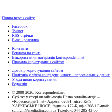
Повна версія сайту
Facebook
Twitter
RSS-стрічки
E-mail розсилка
Контакти
Реклама на сайті
Використання матеріалів korrespondent.net
Правила користування сайтом
Договір користування сайтом
Політика у сфері конфіденційності і персональних даних
Угода щодо користування
Редакція
© 2000-2026, Korrespondent.net
Суб'єкт у сфері онлайн-медіа Назва онлайн-медіа –
«КореспонденТ.net» Адреса: 02091, місто Київ,
ХАРКІВСЬКЕ ШОСЕ, будинок 172-Б, офіс 208/1 E-mail:
sunlight@mediadim.com.ua
Телефон: 044-205-43-00