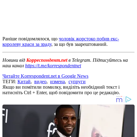
Раніше повідомлялося, що
чоловік жорстоко побив екс-
королеву краси за зраду
, за що був заарештований.
Новини від
Корреспондент.net
в Telegram. Підписуйтесь на
наш канал
https://t.me/korrespondentnet
Читайте Korrespondent.net в Google News
ТЕГИ:
Китай
,
видео
,
измена
,
супруги
Якщо ви помітили помилку, виділіть необхідний текст і
натисніть Ctrl + Enter, щоб повідомити про це редакцію.