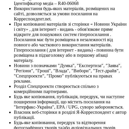
Ідентифікатор медіа – R40-06068
Використання будь-яких матеріалів, розміщених на
сайті, дозволяється за умови посилання на
Корреспондент.net.
При копіюванні матеріалів зі сторінки « Новини України
і світу» , для інтернет - видань - обов'язкове пряме
відкрите для пошукових систем гіперпосилання .
Посилання має бути розміщена в незалежності від
повного або часткового використання матеріалів.
Гіперпосилання ( для інтернет - видань) - повинна бути
розміщена в підзаголовку або в першому абзаці
матеріалу.
Новини з позначками "Думка", "Експертиза", "Заява",
"Регіони", "Гроші", "Влада", "Вибори", "Тест-драйв",
"Спецпроекти", "Промо" публікуються на правах
реклами.
Розділ Спецпроекти створюється спільно з
комерційними партнерами.
Будь яке копіювання, публікація, передрук, чи наступне
поширення інформації, що містить посилання на
"Інтерфакс-Україна", EPA / UPG, суворо забороняється.
Власник веб-сторінки в розділі Я-Корреспондент є автор
публікації.
Будь-яке копіювання, передрук та відтворення
фотографічних творів та/або аудіовізуальних творів