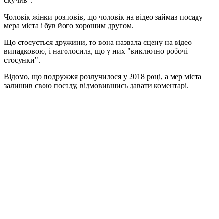
скучив".
Чоловік жінки розповів, що чоловік на відео займав посаду
мера міста і був його хорошим другом.
Що стосується дружини, то вона назвала сцену на відео
випадковою, і наголосила, що у них "виключно робочі
стосунки".
Відомо, що подружжя розлучилося у 2018 році, а мер міста
залишив свою посаду, відмовившись давати коментарі.