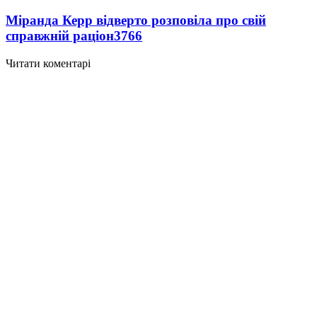
Міранда Керр відверто розповіла про свій
справжній раціон
3766
Читати коментарі