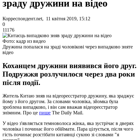
зраду дружини на відео
Корреспондент.net, 11 квітня 2019, 15:12
0
11176
Фото: кадр из видео
Дружина попалася на зраді чоловікові через випадково зняте
відео
Коханцем дружини виявився його друг.
Подружжя розлучилося через два роки
після події.
Житель Китаю зняв на відеореєстратор дружину, яка зраджує
йому з його другом. За словами чоловіка, зйомка була
зроблена випадково, і він сам вважав відеореєстратор
знімним. Про це
пише
The Daily Mail.
У відео з'являється темноволоса жінка, яка зустрічає в дверях
чоловіка і починає його обіймати. Пара цілується, після чого
гість починає розстібати китаянці сукню зі словами "я