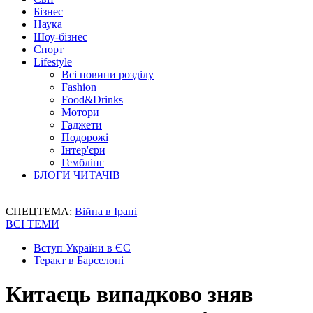
Бізнес
Наука
Шоу-бізнес
Спорт
Lifestyle
Всі новини розділу
Fashion
Food&Drinks
Мотори
Гаджети
Подорожі
Інтер'єри
Гемблінг
БЛОГИ ЧИТАЧІВ
СПЕЦТЕМА:
Війна в Ірані
ВСІ ТЕМИ
Вступ України в ЄС
Теракт в Барселоні
Китаєць випадково зняв