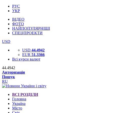
РУС
УКР
ВІДЕО
ФОТО
НАЙПОПУЛЯРНІШІ
СПЕЦПРОЕКТИ
USD
USD
44.4942
EUR
51.3366
Всі курси валют
44.4942
Авторизація
Пошук
RU
ВСІ РОЗДІЛИ
Головна
Україна
Місто
Світ