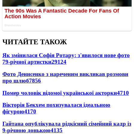
ЧИТАЙТЕ ТАКОЖ
Як змінилася Софія Ротару: з'явилося нове фото
79-річної артистки
29124
Фото Денисенко з нареченим викликав розмови
про шлюб
7856
Помер чоловік відомої української акторки
4710
Вікторія Бекхем похизувалася ідеальною
фігурою
4170
Гайтана опублікувала рідкісний сімейний кадр із
9-річною донькою
4135