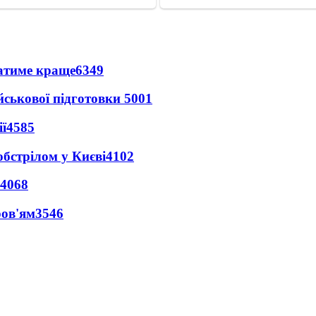
ватиме краще
6349
йськової підготовки
5001
ї
4585
обстрілом у Києві
4102
4068
ров'ям
3546