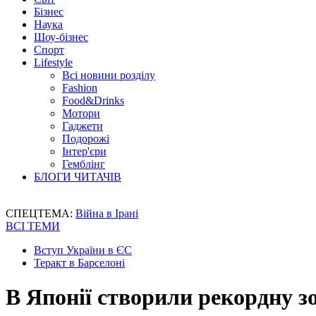
Бізнес
Наука
Шоу-бізнес
Спорт
Lifestyle
Всі новини розділу
Fashion
Food&Drinks
Мотори
Гаджети
Подорожі
Інтер'єри
Гемблінг
БЛОГИ ЧИТАЧІВ
СПЕЦТЕМА:
Війна в Ірані
ВСІ ТЕМИ
Вступ України в ЄС
Теракт в Барселоні
В Японії створили рекордну з