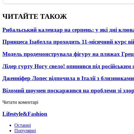
ЧИТАЙТЕ ТАКОЖ
Рибальський календар на серпень: у які дні клю
Принцеса Ізабелла проходить 11-місячний курс ві
Модель продемонструвала фігуру на пляжах Греці
Лідер гурту Ногу свело! опинився під російським 
Дженніфер Лопес відпочила в Італії з близнюками
Відомий шоумен поскаржився на проблеми зі здо
Читати коментарі
Lifestyle&Fashion
Останні
Популярні