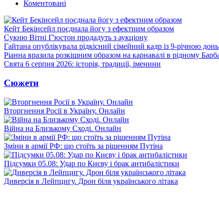
Коментовані
Кейт Бекінсейл поєднала йогу з ефектним образом
Сукню Вітні Г'юстон продадуть з аукціону
Гайтана опублікувала рідкісний сімейний кадр із 9-річною дон
Ріанна вразила розкішним образом на карнавалі в рідному Барб
Свята 6 серпня 2026: історія, традиції, іменини
Сюжети
Вторгнення Росії в Україну. Онлайн
Війна на Близькому Сході. Онлайн
Зміни в армії РФ: що стоїть за рішенням Путіна
Підсумки 05.08: Удар по Києву і брак антибалістики
Диверсія в Лейпцигу. Дрон біля українського літака