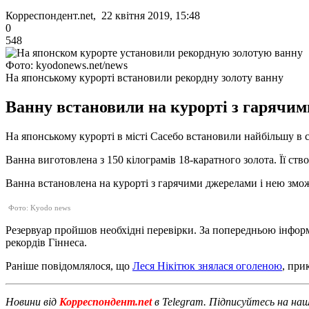
Корреспондент.net, 22 квітня 2019, 15:48
0
548
Фото: kyodonews.net/news
На японському курорті встановили рекордну золоту ванну
Ванну встановили на курорті з гарячим
На японському курорті в місті Сасебо встановили найбільшу в с
Ванна виготовлена ​​з 150 кілограмів 18-каратного золота. Її ст
Ванна встановлена ​​на курорті з гарячими джерелами і нею змож
Фото: Kyodo news
Резервуар пройшов необхідні перевірки. За попередньою інформа
рекордів Гіннеса.
Раніше повідомлялося, що
Леся Нікітюк знялася оголеною
, при
Новини від
Корреспондент.net
в Telegram. Підписуйтесь на на