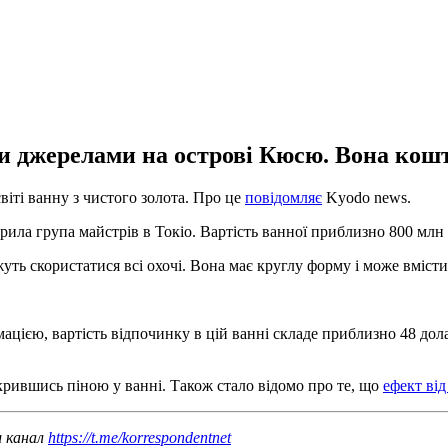
и джерелами на острові Кюсю. Вона кошт
віті ванну з чистого золота. Про це
повідомляє
Kyodo news.
ворила група майстрів в Токіо. Вартість ванної приблизно 800 млн 
уть скористатися всі охочі. Вона має круглу форму і може вмісти
цією, вартість відпочинку в цій ванні складе приблизно 48 дола
крившись піною у ванні. Також стало відомо про те, що
ефект від
ш канал
https://t.me/korrespondentnet