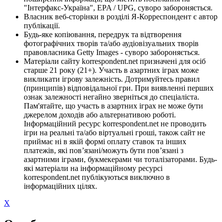
"Інтерфакс-Україна", EPA / UPG, суворо забороняється.
Власник веб-сторінки в розділі Я-Корреспондент є автор
публікації.
Будь-яке копіювання, передрук та відтворення
фотографічних творів та/або аудіовізуальних творів
правовласника Getty Images - суворо забороняється.
Матеріали сайту korrespondent.net призначені для осіб
старше 21 року (21+). Участь в азартних іграх може
викликати ігрову залежність. Дотримуйтесь правил
(принципів) відповідальної гри. При виявленні перших
ознак залежності негайно зверніться до спеціаліста.
Пам'ятайте, що участь в азартних іграх не може бути
джерелом доходів або альтернативою роботі.
Інформаційний ресурс korrespondent.net не проводить
ігри на реальні та/або віртуальні гроші, також сайт не
приймає ні в якій формі оплату ставок та інших
платежів, які пов’язані/можуть бути пов’язані з
азартними іграми, букмекерами чи тоталізаторами. Будь-
які матеріали на інформаційному ресурсі
korrespondent.net публікуються виключно в
інформаційних цілях.
X