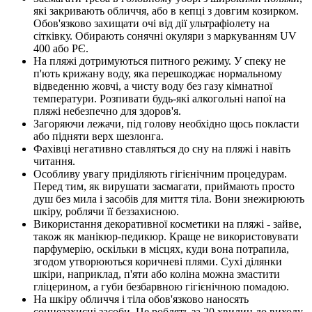
які закривають обличчя, або в кепці з довгим козирком.
Обов'язково захищати очі від дії ультрафіолету на
сітківку. Обирають сонячні окуляри з маркуванням UV
400 або РЄ.
На пляжі дотримуються питного режиму. У спеку не
п'ють крижану воду, яка перешкоджає нормальному
відведенню жовчі, а чисту воду без газу кімнатної
температури. Розпивати будь-які алкогольні напої на
пляжі небезпечно для здоров'я.
Загоряючи лежачи, під голову необхідно щось покласти
або підняти верх шезлонга.
Фахівці негативно ставляться до сну на пляжі і навіть
читання.
Особливу увагу приділяють гігієнічним процедурам.
Перед тим, як вирушати засмагати, приймають просто
душ без мила і засобів для миття тіла. Вони знежирюють
шкіру, роблячи її беззахисною.
Використання декоративної косметики на пляжі - зайве,
також як манікюр-педикюр. Краще не використовувати
парфумерію, оскільки в місцях, куди вона потрапила,
згодом утворюються коричневі плями. Сухі ділянки
шкіри, наприклад, п'яти або коліна можна змастити
гліцерином, а губи безбарвною гігієнічною помадою.
На шкіру обличчя і тіла обов'язково наносять
сонцезахисні засоби. Це роблять за 20 хвилин до виходу