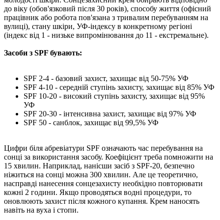
до віку (обов'язковий після 30 років), способу життя (офісний
працівник або робота пов'язана з тривалим перебуванням на
вулиці), стану шкіри, УФ-індексу в конкретному регіоні
(індекс від 1 - низьке випромінювання до 11 - екстремальне).
Засоби з SPF бувають:
SPF 2-4 - базовий захист, захищає від 50-75% УФ
SPF 4-10 - середній ступінь захисту, захищає від 85% УФ
SPF 10-20 - високий ступінь захисту, захищає від 95%
УФ
SPF 20-30 - інтенсивна захист, захищає від 97% УФ
SPF 50 - санблок, захищає від 99,5% УФ
Цифри біля абревіатури SPF означають час перебування на
сонці за використання засобу. Коефіцієнт треба помножити на
15 хвилин. Наприклад, нанісши засіб з SPF-20, безпечно
ніжиться на сонці можна 300 хвилин. Але це теоретично,
насправді нанесення сонцезахисту необхідно повторювати
кожні 2 години. Якщо проводяться водні процедури, то
оновлюють захист після кожного купання. Крем наносять
навіть на вуха і стопи.