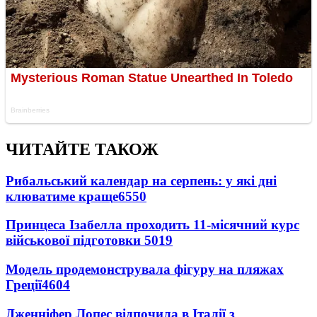
ЧИТАЙТЕ ТАКОЖ
Рибальський календар на серпень: у які дні
клюватиме краще
6550
Принцеса Ізабелла проходить 11-місячний курс
військової підготовки
5019
Модель продемонструвала фігуру на пляжах
Греції
4604
Дженніфер Лопес відпочила в Італії з