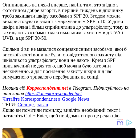
Опинившись на пляжі вперше, навіть тим, хто згідно з
фототипом добре загоряє, в перший тиждень відпочинку
треба захищати шкіру засобами з SPF 20. Згодом можна
використовувати захист з маркуванням SPF 5-10. У дітей
шкіра ніжна і більш сприйнятлива до ультрафіолету, тому їх
захищають засобами з максимальним захистом від UVA і
UVB, а це SPF 30-50.
Скільки б ви не мазалися сонцезахисними засобами, якої б
високої якості вони не були, стовідсоткового захисту від
шкідливого ультрафіолету вони не дають. Крем з SPF
призначений не для того, щоб можна було загоряти
нескінченно, а для посилення захисту шкіри під час
вимушеного тривалого перебування на сонці.
Новини від
Корреспондент.net
в Telegram. Підписуйтесь на
наш канал
https://t.me/korrespondentnet
Читайте Korrespondent.net в Google News
ТЕГИ:
Солнце
,
загар
Якщо ви помітили помилку, виділіть необхідний текст і
натисніть Ctrl + Enter, щоб повідомити про це редакцію.