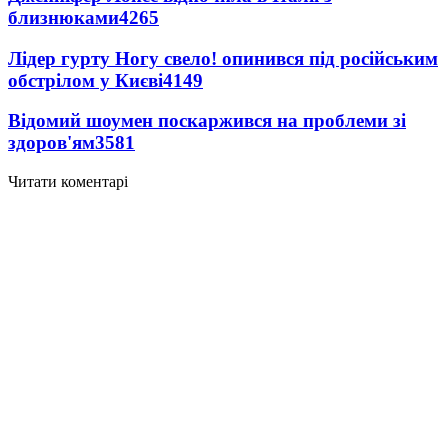
близнюками
4265
Лідер гурту Ногу свело! опинився під російським
обстрілом у Києві
4149
Відомий шоумен поскаржився на проблеми зі
здоров'ям
3581
Читати коментарі