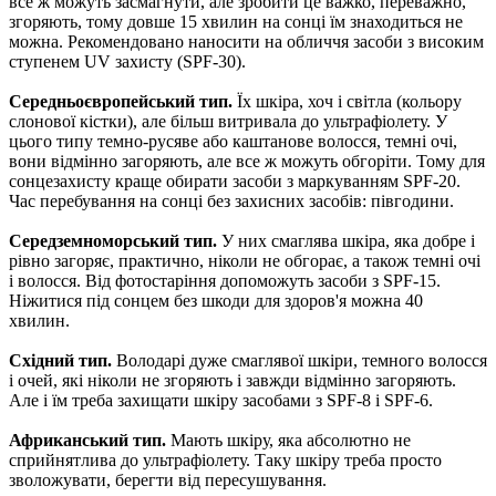
все ж можуть засмагнути, але зробити це важко, переважно,
згоряють, тому довше 15 хвилин на сонці їм знаходиться не
можна. Рекомендовано наносити на обличчя засоби з високим
ступенем UV захисту (SPF-30).
Середньоєвропейський тип.
Їх шкіра, хоч і світла (кольору
слонової кістки), але більш витривала до ультрафіолету. У
цього типу темно-русяве або каштанове волосся, темні очі,
вони відмінно загоряють, але все ж можуть обгоріти. Тому для
сонцезахисту краще обирати засоби з маркуванням SPF-20.
Час перебування на сонці без захисних засобів: півгодини.
Середземноморський тип.
У них смаглява шкіра, яка добре і
рівно загоряє, практично, ніколи не обгорає, а також темні очі
і волосся. Від фотостаріння допоможуть засоби з SPF-15.
Ніжитися під сонцем без шкоди для здоров'я можна 40
хвилин.
Східний тип.
Володарі дуже смаглявої шкіри, темного волосся
і очей, які ніколи не згоряють і завжди відмінно загоряють.
Але і їм треба захищати шкіру засобами з SPF-8 і SPF-6.
Африканський тип.
Мають шкіру, яка абсолютно не
сприйнятлива до ультрафіолету. Таку шкіру треба просто
зволожувати, берегти від пересушування.