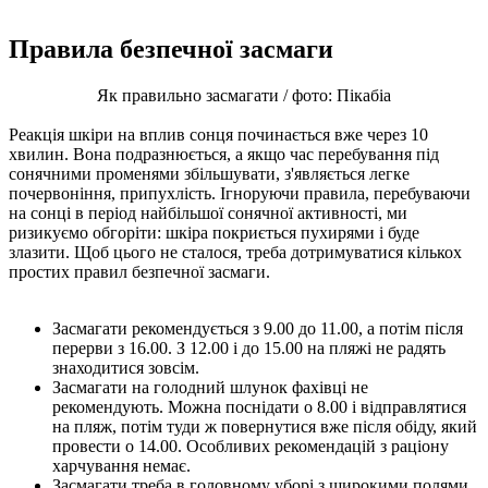
Правила безпечної засмаги
Як правильно засмагати / фото: Пікабіа
Реакція шкіри на вплив сонця починається вже через 10
хвилин. Вона подразнюється, а якщо час перебування під
сонячними променями збільшувати, з'являється легке
почервоніння, припухлість. Ігноруючи правила, перебуваючи
на сонці в період найбільшої сонячної активності, ми
ризикуємо обгоріти: шкіра покриється пухирями і буде
злазити. Щоб цього не сталося, треба дотримуватися кількох
простих правил безпечної засмаги.
Засмагати рекомендується з 9.00 до 11.00, а потім після
перерви з 16.00. З 12.00 і до 15.00 на пляжі не радять
знаходитися зовсім.
Засмагати на голодний шлунок фахівці не
рекомендують. Можна поснідати о 8.00 і відправлятися
на пляж, потім туди ж повернутися вже після обіду, який
провести о 14.00. Особливих рекомендацій з раціону
харчування немає.
Засмагати треба в головному уборі з широкими полями,