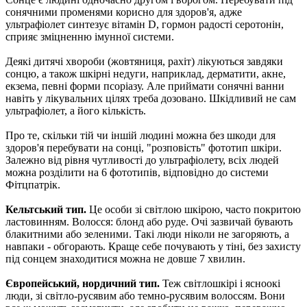
сонячними променями корисно для здоров'я, адже
ультрафіолет синтезує вітамін D, гормон радості серотонін,
сприяє зміцненню імунної системи.
Деякі дитячі хвороби (жовтяниця, рахіт) лікуються завдяки
сонцю, а також шкірні недуги, наприклад, дерматити, акне,
екзема, певні форми псоріазу. Але приймати сонячні ванни
навіть у лікувальних цілях треба дозовано. Шкідливий не сам
ультрафіолет, а його кількість.
Про те, скільки тій чи іншій людині можна без шкоди для
здоров'я перебувати на сонці, "розповість" фототип шкіри.
Залежно від рівня чутливості до ультрафіолету, всіх людей
можна розділити на 6 фототипів, відповідно до системи
Фітцпатрік.
Кельтський тип.
Це особи зі світлою шкірою, часто покритою
ластовинням. Волосся: блонд або руде. Очі зазвичай бувають
блакитними або зеленими. Такі люди ніколи не загоряють, а
навпаки - обгорають. Краще себе почувають у тіні, без захисту
під сонцем знаходитися можна не довше 7 хвилин.
Європейський,
нордичний тип.
Теж світлошкірі і ясноокі
люди, зі світло-русявим або темно-русявим волоссям. Вони