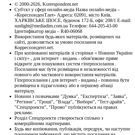
© 2000-2026, Korrespondent.net
Суб'єкт у сфері онлайн-медіа Назва онлайн-медіа –
«КореспонденТ.net» Адреса: 02091, місто Київ,
ХАРКІВСЬКЕ ШОСЕ, будинок 172-Б, офіс 208/1 E-mail:
sunlight@mediadim.com.ua
Телефон: 044-205-43-00
Ідентифікатор медіа – R40-06068
Використання будь-яких матеріалів, розміщених на
сайті, дозволяється за умови посилання на
Корреспондент.net.
При копіюванні матеріалів зі сторінки « Новини України
і світу» , для інтернет - видань - обов'язкове пряме
відкрите для пошукових систем гіперпосилання .
Посилання має бути розміщена в незалежності від
повного або часткового використання матеріалів.
Гіперпосилання ( для інтернет - видань) - повинна бути
розміщена в підзаголовку або в першому абзаці
матеріалу.
Новини з позначками "Думка", "Експертиза", "Заява",
"Регіони", "Гроші", "Влада", "Вибори", "Тест-драйв",
"Спецпроекти", "Промо" публікуються на правах
реклами.
Розділ Спецпроекти створюється спільно з
комерційними партнерами.
Будь яке копіювання, публікація, передрук, чи наступне
поширення інформації, що містить посилання на