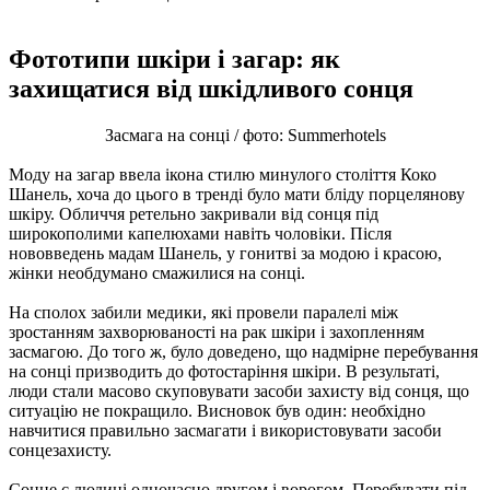
Фототипи шкіри і загар: як
захищатися від шкідливого сонця
Засмага на сонці / фото: Summerhotels
Моду на загар ввела ікона стилю минулого століття Коко
Шанель, хоча до цього в тренді було мати бліду порцелянову
шкіру. Обличчя ретельно закривали від сонця під
широкополими капелюхами навіть чоловіки. Після
нововведень мадам Шанель, у гонитві за модою і красою,
жінки необдумано смажилися на сонці.
На сполох забили медики, які провели паралелі між
зростанням захворюваності на рак шкіри і захопленням
засмагою. До того ж, було доведено, що надмірне перебування
на сонці призводить до фотостаріння шкіри. В результаті,
люди стали масово скуповувати засоби захисту від сонця, що
ситуацію не покращило. Висновок був один: необхідно
навчитися правильно засмагати і використовувати засоби
сонцезахисту.
Сонце є людині одночасно другом і ворогом. Перебувати під