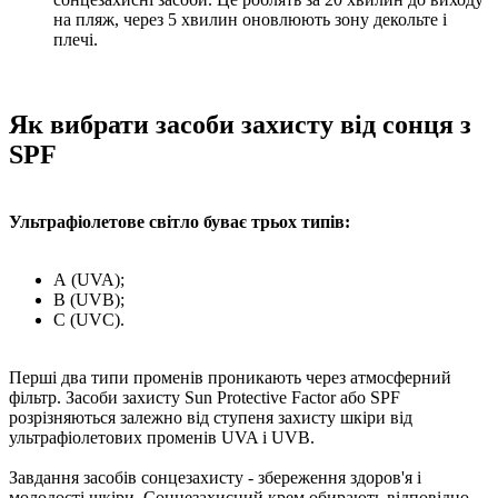
на пляж, через 5 хвилин оновлюють зону декольте і
плечі.
Як вибрати засоби захисту від сонця з
SPF
Ультрафіолетове світло буває трьох типів:
А (UVA);
B (UVB);
C (UVC).
Перші два типи променів проникають через атмосферний
фільтр. Засоби захисту Sun Protective Factor або SPF
розрізняються залежно від ступеня захисту шкіри від
ультрафіолетових променів UVA і UVB.
Завдання засобів сонцезахисту - збереження здоров'я і
молодості шкіри. Сонцезахисний крем обирають відповідно