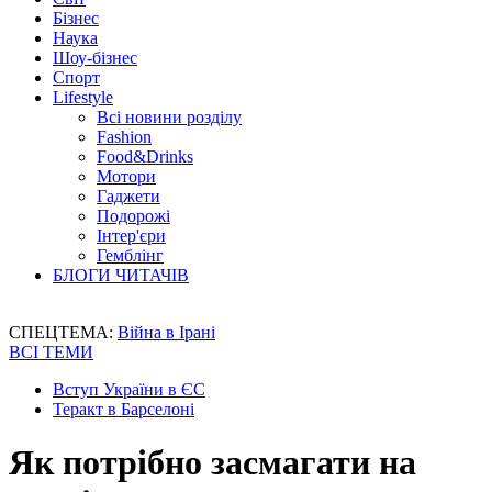
Бізнес
Наука
Шоу-бізнес
Спорт
Lifestyle
Всі новини розділу
Fashion
Food&Drinks
Мотори
Гаджети
Подорожі
Інтер'єри
Гемблінг
БЛОГИ ЧИТАЧІВ
СПЕЦТЕМА:
Війна в Ірані
ВСІ ТЕМИ
Вступ України в ЄС
Теракт в Барселоні
Як потрібно засмагати на