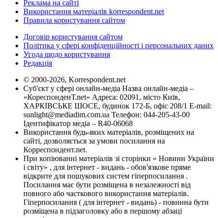
Реклама на сайті
Використання матеріалів korrespondent.net
Правила користування сайтом
Договір користування сайтом
Політика у сфері конфіденційності і персональних даних
Угода щодо користування
Редакція
© 2000-2026, Korrespondent.net
Суб'єкт у сфері онлайн-медіа Назва онлайн-медіа –
«КореспонденТ.net» Адреса: 02091, місто Київ,
ХАРКІВСЬКЕ ШОСЕ, будинок 172-Б, офіс 208/1 E-mail:
sunlight@mediadim.com.ua
Телефон: 044-205-43-00
Ідентифікатор медіа – R40-06068
Використання будь-яких матеріалів, розміщених на
сайті, дозволяється за умови посилання на
Корреспондент.net.
При копіюванні матеріалів зі сторінки « Новини України
і світу» , для інтернет - видань - обов'язкове пряме
відкрите для пошукових систем гіперпосилання .
Посилання має бути розміщена в незалежності від
повного або часткового використання матеріалів.
Гіперпосилання ( для інтернет - видань) - повинна бути
розміщена в підзаголовку або в першому абзаці