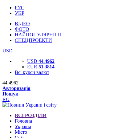
РУС
УКР
ВІДЕО
ФОТО
НАЙПОПУЛЯРНІШІ
СПЕЦПРОЕКТИ
USD
USD
44.4962
EUR
51.3814
Всі курси валют
44.4962
Авторизація
Пошук
RU
ВСІ РОЗДІЛИ
Головна
Україна
Місто
Світ