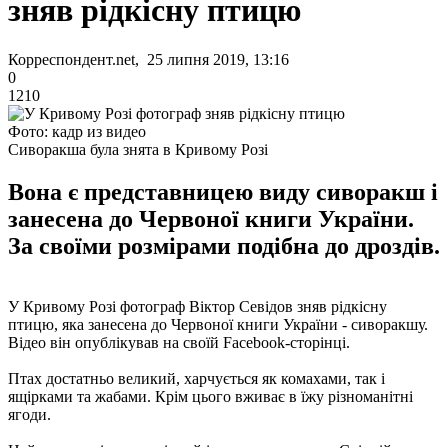
зняв рідкісну птицю
Корреспондент.net, 25 липня 2019, 13:16
0
1210
Фото: кадр из видео
Сиворакша була знята в Кривому Розі
Вона є представницею виду сиворакш і
занесена до Червоної книги України.
За своїми розмірами подібна до дроздів.
У Кривому Розі фотограф Віктор Севідов зняв рідкісну
птицю, яка занесена до Червоної книги України - сиворакшу.
Відео він опублікував на своїй Facebook-сторінці.
Птах достатньо великий, харчується як комахами, так і
ящірками та жабами. Крім цього вживає в їжу різноманітні
ягоди.