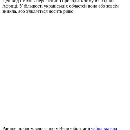
Цей вид птахів - перелітний і проводить зиму в Східній
Африці. У більшості українських областей вона або зовсім
зникла, або з'являється досить рідко.
Раніше повідомлялося, що у Великобританії
чайка вкрала