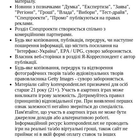
матеріалу.
Новини з позначками "Думка", "Експертиза", "Заява",
"Регіони", "Гроші", "Влада", "Вибори", "Тест-драйв",
"Спецпроекти", "Промо" публікуються на правах
реклами.
Розділ Спецпроекти створюється спільно з
комерційними партнерами.
Будь яке копіювання, публікація, передрук, чи наступне
поширення інформації, що містить посилання на
"Інтерфакс-Україна", EPA / UPG, суворо забороняється.
Власник веб-сторінки в розділі Я-Корреспондент є автор
публікації.
Будь-яке копіювання, передрук та відтворення
фотографічних творів та/або аудіовізуальних творів
правовласника Getty Images - суворо забороняється.
Матеріали сайту korrespondent.net призначені для осіб
старше 21 року (21+). Участь в азартних іграх може
викликати ігрову залежність. Дотримуйтесь правил
(принципів) відповідальної гри. При виявленні перших
ознак залежності негайно зверніться до спеціаліста.
Пам'ятайте, що участь в азартних іграх не може бути
джерелом доходів або альтернативою роботі.
Інформаційний ресурс korrespondent.net не проводить
ігри на реальні та/або віртуальні гроші, також сайт не
приймає ні в якій формі оплату ставок та інших