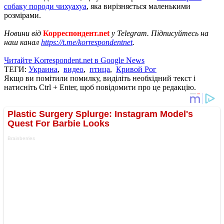
собаку породи чихуахуа
, яка вирізняється маленькими
розмірами.
Новини від
Корреспондент.net
у Telegram. Підписуйтесь на
наш канал
https://t.me/korrespondentnet
.
Читайте Korrespondent.net в Google News
ТЕГИ:
Украина
,
видео
,
птица
,
Кривой Рог
Якщо ви помітили помилку, виділіть необхідний текст і
натисніть Ctrl + Enter, щоб повідомити про це редакцію.