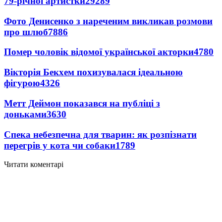
79-річної артистки
29289
Фото Денисенко з нареченим викликав розмови
про шлюб
7886
Помер чоловік відомої української акторки
4780
Вікторія Бекхем похизувалася ідеальною
фігурою
4326
Метт Деймон показався на публіці з
доньками
3630
Спека небезпечна для тварин: як розпізнати
перегрів у кота чи собаки
1789
Читати коментарі