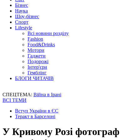
Бізнес
Наука
Шоу-бізнес
Спорт
Lifestyle
Всі новини розділу
Fashion
Food&Drinks
Мотори
Гаджети
Подорожі
Інтер'єри
Гемблінг
БЛОГИ ЧИТАЧІВ
СПЕЦТЕМА:
Війна в Ірані
ВСІ ТЕМИ
Вступ України в ЄС
Теракт в Барселоні
У Кривому Розі фотограф