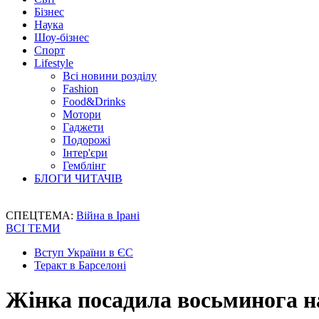
Бізнес
Наука
Шоу-бізнес
Спорт
Lifestyle
Всі новини розділу
Fashion
Food&Drinks
Мотори
Гаджети
Подорожі
Інтер'єри
Гемблінг
БЛОГИ ЧИТАЧІВ
СПЕЦТЕМА:
Війна в Ірані
ВСІ ТЕМИ
Вступ України в ЄС
Теракт в Барселоні
Жінка посадила восьминога н