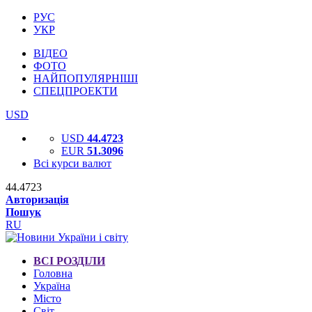
РУС
УКР
ВІДЕО
ФОТО
НАЙПОПУЛЯРНІШІ
СПЕЦПРОЕКТИ
USD
USD
44.4723
EUR
51.3096
Всі курси валют
44.4723
Авторизація
Пошук
RU
ВСІ РОЗДІЛИ
Головна
Україна
Місто
Світ