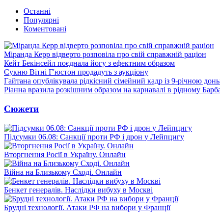
Останні
Популярні
Коментовані
Міранда Керр відверто розповіла про свій справжній раціон
Кейт Бекінсейл поєднала йогу з ефектним образом
Сукню Вітні Г'юстон продадуть з аукціону
Гайтана опублікувала рідкісний сімейний кадр із 9-річною дон
Ріанна вразила розкішним образом на карнавалі в рідному Барб
Сюжети
Підсумки 06.08: Санкції проти РФ і дрон у Лейпцигу
Вторгнення Росії в Україну. Онлайн
Війна на Близькому Сході. Онлайн
Бенкет генералів. Наслідки вибуху в Москві
Брудні технології. Атаки РФ на вибори у Франції