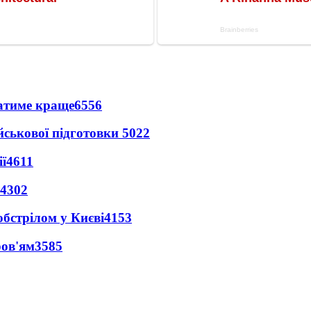
ватиме краще
6556
йськової підготовки
5022
ї
4611
4302
обстрілом у Києві
4153
ров'ям
3585