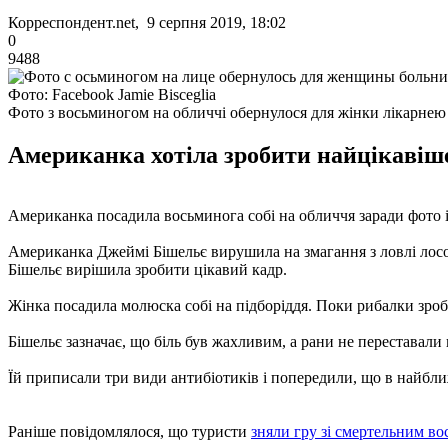
Корреспондент.net, 9 серпня 2019, 18:02
0
9488
Фото: Facebook Jamie Bisceglia
Фото з восьминогом на обличчі обернулося для жінки лікарнею
Американка хотіла зробити найцікавіше 
Американка посадила восьминога собі на обличчя заради фото і
Американка Джеймі Бішельє вирушила на змагання з ловлі лосо
Бішельє вирішила зробити цікавий кадр.
Жінка посадила молюска собі на підборіддя. Поки рибалки зробил
Бішельє зазначає, що біль був жахливим, а рани не переставал
Їй приписали три види антибіотиків і попередили, що в найближч
Раніше повідомлялося, що туристи
зняли гру зі смертельним в