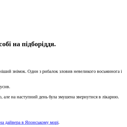
обі на підборіддя.
ніший знімок. Один з рибалок зловив невеликого восьминога і
кусив.
ю, але на наступний день була змушена звернутися в лікарню.
на дайвера в Японському морі
.