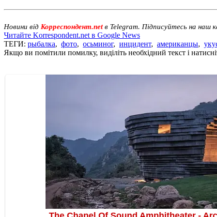
Новини від
Корреспондент.net
в Telegram. Підписуйтесь на наш 
Читайте Korrespondent.net в Google News
ТЕГИ:
рыбалка
,
фото
,
осьминог
,
инцидент
,
американцы
,
уку
Якщо ви помітили помилку, виділіть необхідний текст і натисніт