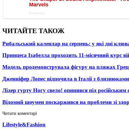
ЧИТАЙТЕ ТАКОЖ
Рибальський календар на серпень: у які дні клю
Принцеса Ізабелла проходить 11-місячний курс ві
Модель продемонструвала фігуру на пляжах Греці
Дженніфер Лопес відпочила в Італії з близнюками
Лідер гурту Ногу свело! опинився під російським 
Відомий шоумен поскаржився на проблеми зі здо
Читати коментарі
Lifestyle&Fashion