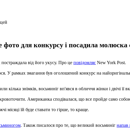
фото для конкурсу і посадила молюска с
 постраждала від його укусу. Про це
повідомляє
New York Post.
ся. У рамках змагання був оголошений конкурс на найоригіналь
и кілька знімків, восьминіг вп'явся в обличчя жінки і двічі її в
и кровоточити. Американка сподівалася, що все пройде само собо
і місяці їй буде ставати то гірше, то краще.
осьминогом
. Також писалося про те, що великий восьминіг
напав 