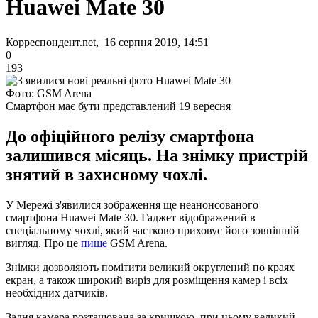
Huawei Mate 30
Корреспондент.net, 16 серпня 2019, 14:51
0
193
Фото: GSM Arena
Смартфон має бути представлений 19 вересня
До офіційного релізу смартфона
залишився місяць. На знімку пристрій
знятий в захисному чохлі.
У Мережі з'явилися зображення ще неанонсованого
смартфона Huawei Mate 30. Гаджет відображений в
спеціальному чохлі, який частково приховує його зовнішній
вигляд. Про це
пише
GSM Arena.
Знімки дозволяють помітити великий округлений по краях
екран, а також широкий виріз для розміщення камер і всіх
необхідних датчиків.
Задня камера розташована за кришкою, при цьому великий