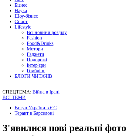
Бізнес
Наука
Шоу-бізнес
Спорт
Lifestyle
Всі новини розділу
Fashion
Food&Drinks
Мотори
Гаджети
Подорожі
Інтер'єри
Гемблінг
БЛОГИ ЧИТАЧІВ
СПЕЦТЕМА:
Війна в Ірані
ВСІ ТЕМИ
Вступ України в ЄС
Теракт в Барселоні
З'явилися нові реальні фото