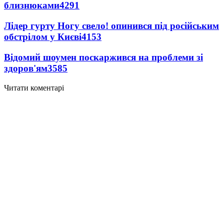
близнюками
4291
Лідер гурту Ногу свело! опинився під російським
обстрілом у Києві
4153
Відомий шоумен поскаржився на проблеми зі
здоров'ям
3585
Читати коментарі