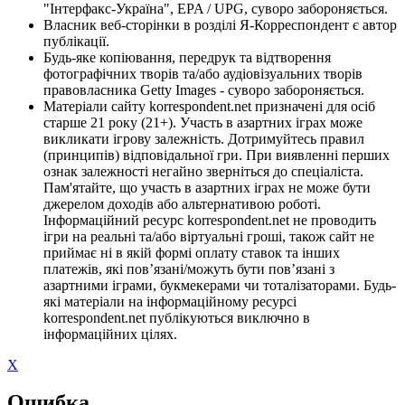
"Інтерфакс-Україна", EPA / UPG, суворо забороняється.
Власник веб-сторінки в розділі Я-Корреспондент є автор
публікації.
Будь-яке копіювання, передрук та відтворення
фотографічних творів та/або аудіовізуальних творів
правовласника Getty Images - суворо забороняється.
Матеріали сайту korrespondent.net призначені для осіб
старше 21 року (21+). Участь в азартних іграх може
викликати ігрову залежність. Дотримуйтесь правил
(принципів) відповідальної гри. При виявленні перших
ознак залежності негайно зверніться до спеціаліста.
Пам'ятайте, що участь в азартних іграх не може бути
джерелом доходів або альтернативою роботі.
Інформаційний ресурс korrespondent.net не проводить
ігри на реальні та/або віртуальні гроші, також сайт не
приймає ні в якій формі оплату ставок та інших
платежів, які пов’язані/можуть бути пов’язані з
азартними іграми, букмекерами чи тоталізаторами. Будь-
які матеріали на інформаційному ресурсі
korrespondent.net публікуються виключно в
інформаційних цілях.
X
Ошибка