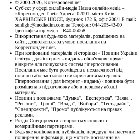
© 2000-2026, Korrespondent.net
Суб'єкт у сфері онлайн-медіа Назва онлайн-медіа –
«КореспонденТ.net» Адреса: 02091, місто Київ,
ХАРКІВСЬКЕ ШОСЕ, будинок 172-Б, офіс 208/1 E-mail:
sunlight@mediadim.com.ua
Телефон: 044-205-43-00
Ідентифікатор медіа – R40-06068
Використання будь-яких матеріалів, розміщених на
сайті, дозволяється за умови посилання на
Корреспондент.net.
При копіюванні матеріалів зі сторінки « Новини України
і світу» , для інтернет - видань - обов'язкове пряме
відкрите для пошукових систем гіперпосилання .
Посилання має бути розміщена в незалежності від
повного або часткового використання матеріалів.
Гіперпосилання ( для інтернет - видань) - повинна бути
розміщена в підзаголовку або в першому абзаці
матеріалу.
Новини з позначками "Думка", "Експертиза", "Заява",
"Регіони", "Гроші", "Влада", "Вибори", "Тест-драйв",
"Спецпроекти", "Промо" публікуються на правах
реклами.
Розділ Спецпроекти створюється спільно з
комерційними партнерами.
Будь яке копіювання, публікація, передрук, чи наступне
поширення інформації, що містить посилання на