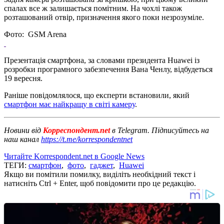
спалах все ж залишається помітним. На чохлі також
розташований отвір, призначення якого поки незрозуміле.
Фото: GSM Arena
Презентація смартфона, за словами президента Huawei із
розробки програмного забезпечення Вана Ченлу, відбудеться
19 вересня.
Раніше повідомлялося, що експерти встановили, який
смартфон має найкращу в світі камеру
.
Новини від
Корреспондент.net
в Telegram. Підписуйтесь на
наш канал
https://t.me/korrespondentnet
Читайте Korrespondent.net в Google News
ТЕГИ:
смартфон
,
фото
,
гаджет
,
Huawei
Якщо ви помітили помилку, виділіть необхідний текст і
натисніть Ctrl + Enter, щоб повідомити про це редакцію.