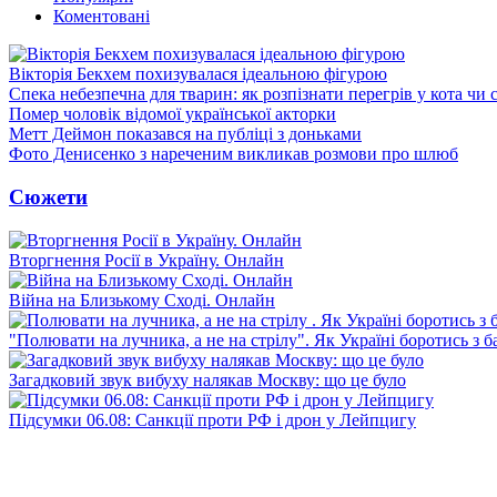
Коментовані
Вікторія Бекхем похизувалася ідеальною фігурою
Спека небезпечна для тварин: як розпізнати перегрів у кота чи 
Помер чоловік відомої української акторки
Метт Деймон показався на публіці з доньками
Фото Денисенко з нареченим викликав розмови про шлюб
Сюжети
Вторгнення Росії в Україну. Онлайн
Війна на Близькому Сході. Онлайн
"Полювати на лучника, а не на стрілу". Як Україні боротись з 
Загадковий звук вибуху налякав Москву: що це було
Підсумки 06.08: Санкції проти РФ і дрон у Лейпцигу