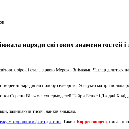
ювала наряди світових знаменитостей і з
ітових зірок і стала зіркою Мережі. Знімками Чаґлар ділиться на 
воренні нарядів на подобу селебрітіс. Усі сукні матір і донька р
систки Серени Вільямс, супермоделей Тайри Бенкс і Джіджі Хадід,
ьки, залишаючи тисячі лайків знімкам.
режу моторошним фото дитини
. Також
Корреспондент
писав про