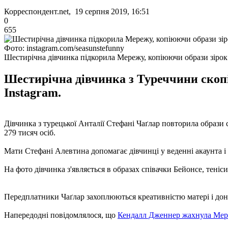
Корреспондент.net, 19 серпня 2019, 16:51
0
655
Фото: instagram.com/seasunstefunny
Шестирічна дівчинка підкорила Мережу, копіюючи образи зірок
Шестирічна дівчинка з Туреччини скопі
Instagram.
Дівчинка з турецької Анталії Стефані Чаґлар повторила образи св
279 тисяч осіб.
Мати Стефані Алевтина допомагає дівчинці у веденні акаунта і ст
На фото дівчинка з'являється в образах співачки Бейонсе, тені
Передплатники Чаґлар захоплюються креативністю матері і дон
Напередодні повідомлялося, що
Кендалл Дженнер жахнула Ме