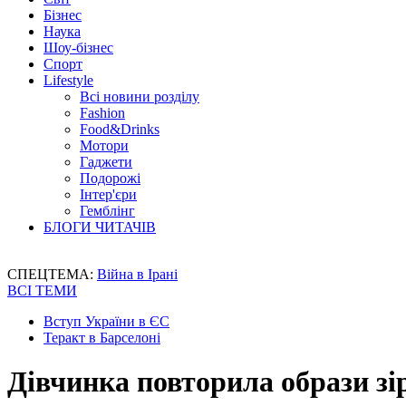
Бізнес
Наука
Шоу-бізнес
Спорт
Lifestyle
Всі новини розділу
Fashion
Food&Drinks
Мотори
Гаджети
Подорожі
Інтер'єри
Гемблінг
БЛОГИ ЧИТАЧІВ
СПЕЦТЕМА:
Війна в Ірані
ВСІ ТЕМИ
Вступ України в ЄС
Теракт в Барселоні
Дівчинка повторила образи зі