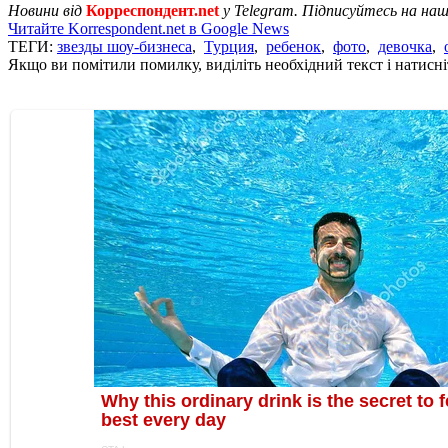
Новини від
Корреспондент.net
у Telegram. Підписуйтесь на на
Читайте Korrespondent.net в Google News
ТЕГИ:
звезды шоу-бизнеса
,
Турция
,
ребенок
,
фото
,
девочка
,
Якщо ви помітили помилку, виділіть необхідний текст і натисніт