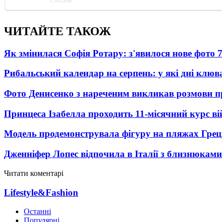
ЧИТАЙТЕ ТАКОЖ
Як змінилася Софія Ротару: з'явилося нове фото 7
Рибальський календар на серпень: у які дні клю
Фото Денисенко з нареченим викликав розмови 
Принцеса Ізабелла проходить 11-місячний курс ві
Модель продемонструвала фігуру на пляжах Греці
Дженніфер Лопес відпочила в Італії з близнюками
Читати коментарі
Lifestyle&Fashion
Останні
Популярні