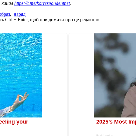
ш канал
https://t.me/korrespondentnet
.
образ
,
наряд
ь Ctrl + Enter, щоб повідомити про це редакцію.