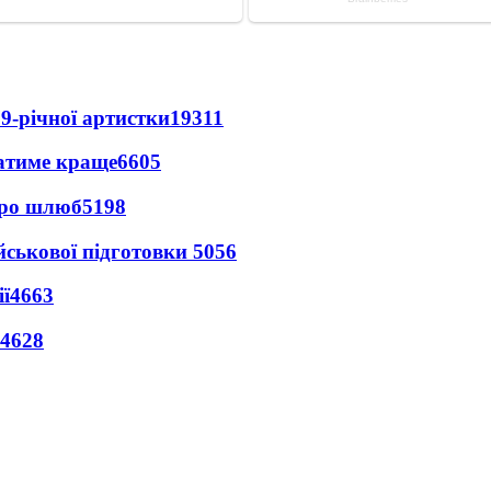
9-річної артистки
19311
ватиме краще
6605
про шлюб
5198
йськової підготовки
5056
ї
4663
4628