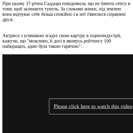
При цьому 37-річна Саддора повідомила, що не бачить сенсу в
тому, щоб залишити тунель. За словами жінки, під землею
вона відчуває себе більш спокійно і в неї з'явилися справжні
друзі.
Актриса з усмішкою згадує свою кар'єру в порноіндустрії,
кажучи, що "можливо, й досі в якомусь рейтингу 100
найкращих, адже була такою гарячою".