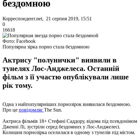
бездомною
Корреспондент.net, 21 серпня 2019, 15:51
0
16618
Фото: Facebook
Популярна зірка порно стала бездомною
Актрису "полунички" виявили в
тунелях Лос-Анджелеса. Останній
фільм з її участю опублікували лише
рік тому.
Одна з найпопулярніших порнозірок виявилася бездомною.
Про це
повідомляє
The Sun.
Актриса фільмів 18+ ​​Стефані Саддору, відома під псевдонімом
Дженні Лі, зустріли серед бездомних у Лос-Анджелесі.
Колишня порнозірка оселилася в одному з тунелів під містом.