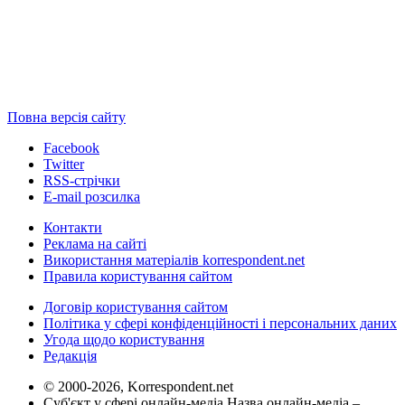
Повна версія сайту
Facebook
Twitter
RSS-стрічки
E-mail розсилка
Контакти
Реклама на сайті
Використання матеріалів korrespondent.net
Правила користування сайтом
Договір користування сайтом
Політика у сфері конфіденційності і персональних даних
Угода щодо користування
Редакція
© 2000-2026, Korrespondent.net
Суб'єкт у сфері онлайн-медіа Назва онлайн-медіа –