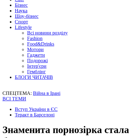
Бізнес
Наука
Шоу-бізнес
Спорт
Lifestyle
Всі новини розділу
Fashion
Food&Drinks
Мотори
Гаджети
Подорожі
Інтер'єри
Гемблінг
БЛОГИ ЧИТАЧІВ
СПЕЦТЕМА:
Війна в Ірані
ВСІ ТЕМИ
Вступ України в ЄС
Теракт в Барселоні
Знаменита порнозірка стала