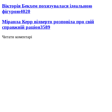
Вікторія Бекхем похизувалася ідеальною
фігурою
4020
Міранда Керр відверто розповіла про свій
справжній раціон
3589
Читати коментарі