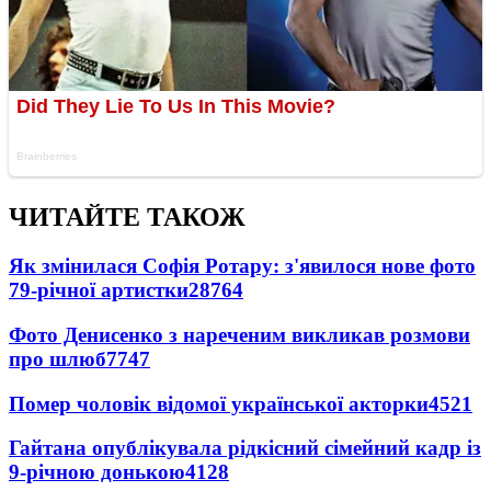
ЧИТАЙТЕ ТАКОЖ
Як змінилася Софія Ротару: з'явилося нове фото
79-річної артистки
28764
Фото Денисенко з нареченим викликав розмови
про шлюб
7747
Помер чоловік відомої української акторки
4521
Гайтана опублікувала рідкісний сімейний кадр із
9-річною донькою
4128