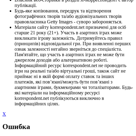
публікації.
Будь-яке копіювання, передрук та відтворення
фотографічних творів та/або аудіовізуальних творів
правовласника Getty Images - суворо забороняється.
Матеріали сайту korrespondent.net призначені для осіб
старше 21 року (21+). Участь в азартних іграх може
викликати ігрову залежність. Дотримуйтесь правил
(принципів) відповідальної гри. При виявленні перших
ознак залежності негайно зверніться до спеціаліста.
Пам'ятайте, що участь в азартних іграх не може бути
джерелом доходів або альтернативою роботі.
Інформаційний ресурс korrespondent.net не проводить
ігри на реальні та/або віртуальні гроші, також сайт не
приймає ні в якій формі оплату ставок та інших
платежів, які пов’язані/можуть бути пов’язані з
азартними іграми, букмекерами чи тоталізаторами. Будь-
які матеріали на інформаційному ресурсі
korrespondent.net публікуються виключно в
інформаційних цілях.
X
Ошибка