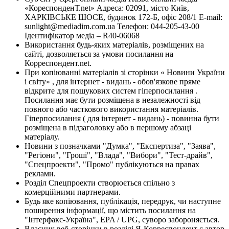
«КореспонденТ.net» Адреса: 02091, місто Київ,
ХАРКІВСЬКЕ ШОСЕ, будинок 172-Б, офіс 208/1 E-mail:
sunlight@mediadim.com.ua
Телефон: 044-205-43-00
Ідентифікатор медіа – R40-06068
Використання будь-яких матеріалів, розміщених на
сайті, дозволяється за умови посилання на
Корреспондент.net.
При копіюванні матеріалів зі сторінки « Новини України
і світу» , для інтернет - видань - обов'язкове пряме
відкрите для пошукових систем гіперпосилання .
Посилання має бути розміщена в незалежності від
повного або часткового використання матеріалів.
Гіперпосилання ( для інтернет - видань) - повинна бути
розміщена в підзаголовку або в першому абзаці
матеріалу.
Новини з позначками "Думка", "Експертиза", "Заява",
"Регіони", "Гроші", "Влада", "Вибори", "Тест-драйв",
"Спецпроекти", "Промо" публікуються на правах
реклами.
Розділ Спецпроекти створюється спільно з
комерційними партнерами.
Будь яке копіювання, публікація, передрук, чи наступне
поширення інформації, що містить посилання на
"Інтерфакс-Україна", EPA / UPG, суворо забороняється.
Власник веб-сторінки в розділі Я-Корреспондент є автор