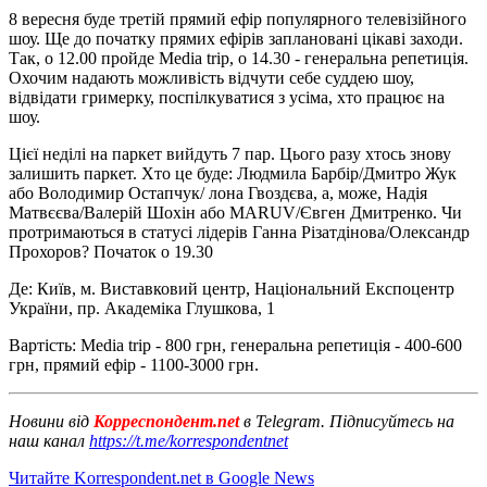
8 вересня буде третій прямий ефір популярного телевізійного
шоу. Ще до початку прямих ефірів заплановані цікаві заходи.
Так, о 12.00 пройде Media trip, о 14.30 - генеральна репетиція.
Охочим надають можливість відчути себе суддею шоу,
відвідати гримерку, поспілкуватися з усіма, хто працює на
шоу.
Цієї неділі на паркет вийдуть 7 пар. Цього разу хтось знову
залишить паркет. Хто це буде: Людмила Барбір/Дмитро Жук
або Володимир Остапчук/ лона Гвоздєва, а, може, Надія
Матвєєва/Валерій Шохін або MARUV/Євген Дмитренко. Чи
протримаються в статусі лідерів Ганна Різатдінова/Олександр
Прохоров? Початок о 19.30
Де: Київ, м. Виставковий центр, Національний Експоцентр
України, пр. Академіка Глушкова, 1
Вартість: Media trip - 800 грн, генеральна репетиція - 400-600
грн, прямий ефір - 1100-3000 грн.
Новини від
Корреспондент.net
в Telegram. Підписуйтесь на
наш канал
https://t.me/korrespondentnet
Читайте Korrespondent.net в Google News