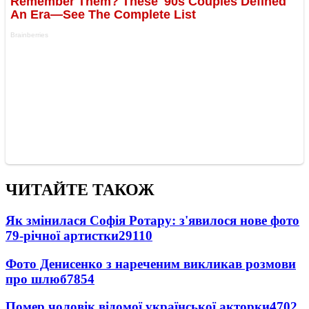
ЧИТАЙТЕ ТАКОЖ
Як змінилася Софія Ротару: з'явилося нове фото
79-річної артистки
29110
Фото Денисенко з нареченим викликав розмови
про шлюб
7854
Помер чоловік відомої української акторки
4702