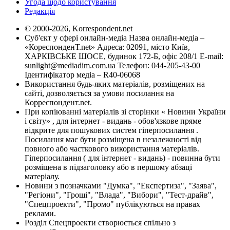
Угода щодо користування
Редакція
© 2000-2026, Korrespondent.net
Суб'єкт у сфері онлайн-медіа Назва онлайн-медіа –
«КореспонденТ.net» Адреса: 02091, місто Київ,
ХАРКІВСЬКЕ ШОСЕ, будинок 172-Б, офіс 208/1 E-mail:
sunlight@mediadim.com.ua
Телефон: 044-205-43-00
Ідентифікатор медіа – R40-06068
Використання будь-яких матеріалів, розміщених на
сайті, дозволяється за умови посилання на
Корреспондент.net.
При копіюванні матеріалів зі сторінки « Новини України
і світу» , для інтернет - видань - обов'язкове пряме
відкрите для пошукових систем гіперпосилання .
Посилання має бути розміщена в незалежності від
повного або часткового використання матеріалів.
Гіперпосилання ( для інтернет - видань) - повинна бути
розміщена в підзаголовку або в першому абзаці
матеріалу.
Новини з позначками "Думка", "Експертиза", "Заява",
"Регіони", "Гроші", "Влада", "Вибори", "Тест-драйв",
"Спецпроекти", "Промо" публікуються на правах
реклами.
Розділ Спецпроекти створюється спільно з