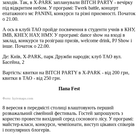
заходів. Так, в Х-PARK запланували BITCH PARTY - вечірку
під відкритим небом. У програмі: Twerk battle, концерт
епатажного мс PANINI, конкурси та різні приємності. Початок
о 21.00.
А ось в клубі ТАО пройде посвячення в студенти учнів в КНУ,
ІМВ, КНЕУ, НАУ, НМУ. У програмі: dance show на вході в
заклад, конкурси та розіграш призів, welcome drink, PJ Show і
інше. Початок о 22.00.
Де: Київ, Х-PARK, парк Дружби народів; клуб ТАО вул.
Басейна, 2
Вартість: квитки на BITCH PARTY в Х-PARK - від 200 грн,
квитки в ТАО - від 250 грн.
Папа Fest
Фото: kyivmaps.com
8 вересня в передмісті столиці влаштовують перший
розважальний сімейний фестиваль. Гостей запрошують з
користю провести вихідний серед соснового лісу. У програмі:
майстер-класи, конкурси, чемпіонати, виступ цікавих спікерів
і популярних блогерів.