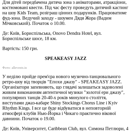
Для дітей передбачена дитяча зона з аніматорами, атракціони,
костюмовані квести. Під час фесту проведуть дитячий кастинг
на шоу Kids Team, розіграш цінних подарунків. Працюватиме
фуд-зона. Ведучий заходу - шоумен Дядя Жора (Вадим
Мічковський). Початок о 10.00.
Де: Київ, Бориспільська, Onovo Dendra Hotel, вул.
Бориспільське шосе, 18 км.
Вартість: 150 грн.
SPEAKEASY JAZZ
Фото: allevents.in
У неділю пройде прем'єра нового музично-танцювального
ретро-шоу від творців "Епохи джазу" - SPEAKEASY JAZZ.
Організатори запевняють, що глядачі залишаться задоволені
живим виконанням автентичної музики "золотої ери джазу",
популярних танців 20-40-х років минулого століття,
виступами джаз-кабаре Shiny Stockings Chorus Line і Kyiv
Rhythm Kings. І все це буде відбуватися в неповторній
атмосфері клубів Нью-Йорка і Чикаго практично вікової
давнини. Початок о 19.00.
Де: Київ, Університет, Caribbean Club, вул. Симона Петлюри, 4