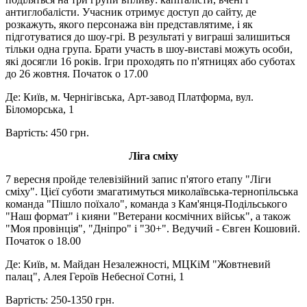
антиглобалісти. Учасник отримує доступ до сайту, де
розкажуть, якого персонажа він представлятиме, і як
підготуватися до шоу-грі. В результаті у виграші залишиться
тільки одна група. Брати участь в шоу-виставі можуть особи,
які досягли 16 років. Ігри проходять по п'ятницях або суботах
до 26 жовтня. Початок о 17.00
Де: Київ, м. Чернігівська, Арт-завод Платформа, вул.
Біломорська, 1
Вартість: 450 грн.
Ліга сміху
7 вересня пройде телевізійний запис п'ятого етапу "Ліги
сміху". Цієї суботи змагатимуться миколаївська-тернопільська
команда "Пішло поїхало", команда з Кам'янця-Подільського
"Наш формат" і кияни "Ветерани космічних військ", а також
"Моя провінція", "Дніпро" і "30+". Ведучий - Євген Кошовий.
Початок о 18.00
Де: Київ, м. Майдан Незалежності, МЦКіМ "Жовтневий
палац", Алея Героїв Небесної Сотні, 1
Вартість: 250-1350 грн.