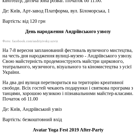
кінотеатр, дитяча зона розваг. Початок об 11.00.
Де: Київ, Арт-завод Платформа, вул. Біломорська, 1
Вартість: від 120 грн
День народження Андріївського узвозу
Фото: facebook.com/andriyivsky.uzviz
На 7-8 вересня запланований фестиваль вуличного мистецтва,
на честь дня народження вулиці-музею - Андріївського узвозу.
Свою майстерність продемонструють майстри циркового,
театрального, музичного, візуального та кіномистецтва з усієї
України.
На два дні вулиця перетвориться на територію креативної
свободи. Всіх гостей чекають подарунки і святкова програма з
танцями, хорошою музикою і пізнавальними майстер-класами.
Початок об 11.00
Де: Київ, Андріївський узвіз
Вартість: безкоштовний вхід
Avatar Yoga Fest 2019 After-Party