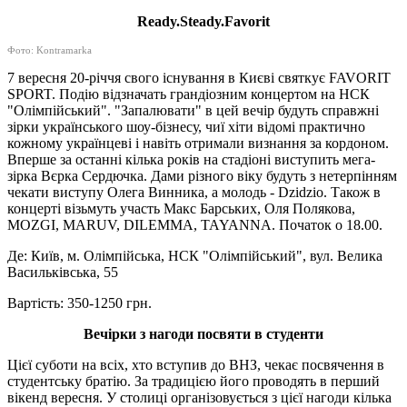
Ready.Steady.Favorit
Фото: Kontramarka
7 вересня 20-річчя свого існування в Києві святкує FAVORIT
SPORT. Подію відзначать грандіозним концертом на НСК
"Олімпійський". "Запалювати" в цей вечір будуть справжні
зірки українського шоу-бізнесу, чиї хіти відомі практично
кожному українцеві і навіть отримали визнання за кордоном.
Вперше за останні кілька років на стадіоні виступить мега-
зірка Вєрка Сердючка. Дами різного віку будуть з нетерпінням
чекати виступу Олега Винника, а молодь - Dzidzio. Також в
концерті візьмуть участь Макс Барських, Оля Полякова,
MOZGI, MARUV, DILEMMA, TAYANNA. Початок о 18.00.
Де: Київ, м. Олімпійська, НСК "Олімпійський", вул. Велика
Васильківська, 55
Вартість: 350-1250 грн.
Вечірки з нагоди посвяти в студенти
Цієї суботи на всіх, хто вступив до ВНЗ, чекає посвячення в
студентську братію. За традицією його проводять в перший
вікенд вересня. У столиці організовується з цієї нагоди кілька