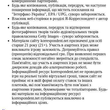
комерційними партнерами.
Будь яке копіювання, публікація, передрук, чи наступне
поширення інформації, що містить посилання на
"Інтерфакс-Україна", EPA / UPG, суворо забороняється.
Власник веб-сторінки в розділі Я-Корреспондент є автор
публікації.
Будь-яке копіювання, передрук та відтворення
фотографічних творів та/або аудіовізуальних творів
правовласника Getty Images - суворо забороняється.
Матеріали сайту korrespondent.net призначені для осіб
старше 21 року (21+). Участь в азартних іграх може
викликати ігрову залежність. Дотримуйтесь правил
(принципів) відповідальної гри. При виявленні перших
ознак залежності негайно зверніться до спеціаліста.
Пам'ятайте, що участь в азартних іграх не може бути
джерелом доходів або альтернативою роботі.
Інформаційний ресурс korrespondent.net не проводить
ігри на реальні та/або віртуальні гроші, також сайт не
приймає ні в якій формі оплату ставок та інших
платежів, які пов’язані/можуть бути пов’язані з
азартними іграми, букмекерами чи тоталізаторами. Будь-
які матеріали на інформаційному ресурсі
korrespondent.net публікуються виключно в
інформаційних цілях.