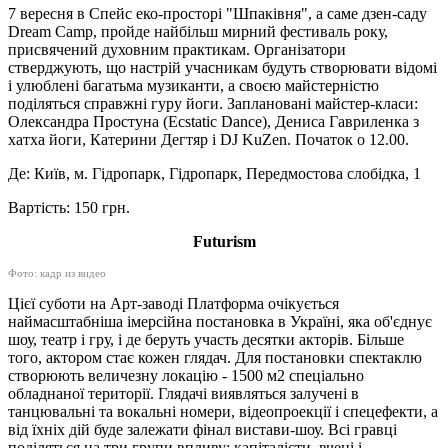
7 вересня в Спейс еко-просторі "Шпаківня", а саме дзен-саду
Dream Camp, пройде найбільш мирний фестиваль року,
присвячений духовним практикам. Організатори
стверджують, що настрій учасникам будуть створювати відомі
і улюблені багатьма музиканти, а своєю майстерністю
поділяться справжні гуру йоги. Заплановані майстер-класи:
Олександра Простуна (Ecstatic Dance), Дениса Гавриленка з
хатха йоги, Катерини Дегтяр і DJ KuZen. Початок о 12.00.
Де: Київ, м. Гідропарк, Гідропарк, Передмостова слобідка, 1
Вартість: 150 грн.
Futurism
Фото: кадр из видео
Цієї суботи на Арт-заводі Платформа очікується
наймасштабніша імерсійна постановка в Україні, яка об'єднує
шоу, театр і гру, і де беруть участь десятки акторів. Більше
того, актором стає кожен глядач. Для постановки спектаклю
створюють величезну локацію - 1500 м2 спеціально
обладнаної території. Глядачі виявляться залучені в
танцювальні та вокальні номери, відеопроекції і спецефекти, а
від їхніх дій буде залежати фінал вистави-шоу. Всі гравці
поділяться на три групи впливу: капіталісти, вчені і