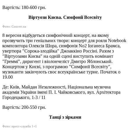
Вартість: 180-600 грн.
Віртуози Києва. Симфонії Всесвіту
Фото: Concert.ua
8 вересня відбудеться симфонічний концерт, на якому
прозвучить три геніальних твори: концерт для рояля Notebook
композитора Олексія Шора, симфонія No2 Іоганеса Брамса,
увертюра "Сорока-злодійка" Джоаккіно Россіні. Разом з
"Віртуозами Києва" на одній сцені виступить номінант
"Греммі", диригент і віолончеліст Дмитро Яблонський.
Концертом у Києві, з програмою "Симфонії Всесвіту",
музиканти закінчують своє всеукраїнське турне. Початок о
19.00
Де: Київ, Майдан Незалежності, Національна музична
академія України імені П. І. Чайковського, вул. Архітектора
Городецького, 1-3 / 11
Вартість: 200-550 грн.
Танці з зірками
Фото: пресс-служба 1+1