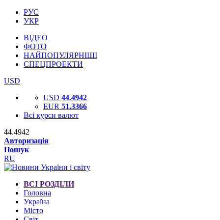
РУС
УКР
ВІДЕО
ФОТО
НАЙПОПУЛЯРНІШІ
СПЕЦПРОЕКТИ
USD
USD
44.4942
EUR
51.3366
Всі курси валют
44.4942
Авторизація
Пошук
RU
ВСІ РОЗДІЛИ
Головна
Україна
Місто
Світ