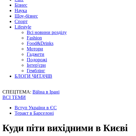
Бізнес
Наука
Шоу-бізнес
Спорт
Lifestyle
Всі новини розділу
Fashion
Food&Drinks
Мотори
Гаджети
Подорожі
Інтер'єри
Гемблінг
БЛОГИ ЧИТАЧІВ
СПЕЦТЕМА:
Війна в Ірані
ВСІ ТЕМИ
Вступ України в ЄС
Теракт в Барселоні
Куди піти вихідними в Києві