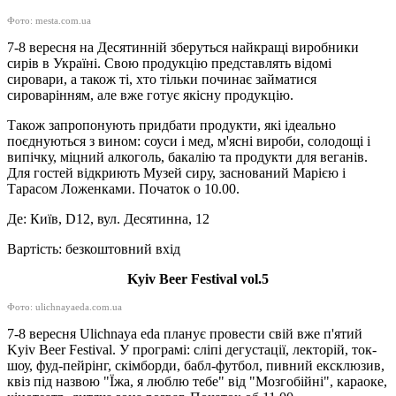
Фото: mesta.com.ua
7-8 вересня на Десятинній зберуться найкращі виробники
сирів в Україні. Свою продукцію представлять відомі
сировари, а також ті, хто тільки починає займатися
сироварінням, але вже готує якісну продукцію.
Також запропонують придбати продукти, які ідеально
поєднуються з вином: соуси і мед, м'ясні вироби, солодощі і
випічку, міцний алкоголь, бакалію та продукти для веганів.
Для гостей відкриють Музей сиру, заснований Марією і
Тарасом Ложенками. Початок о 10.00.
Де: Київ, D12, вул. Десятинна, 12
Вартість: безкоштовний вхід
Kyiv Beer Festival vol.5
Фото: ulichnayaeda.com.ua
7-8 вересня Ulichnaya eda планує провести свій вже п'ятий
Kyiv Beer Festival. У програмі: сліпі дегустації, лекторій, ток-
шоу, фуд-пейрінг, скімборди, бабл-футбол, пивний ексклюзив,
квіз під назвою "Їжа, я люблю тебе" від "Мозгобійні", караоке,