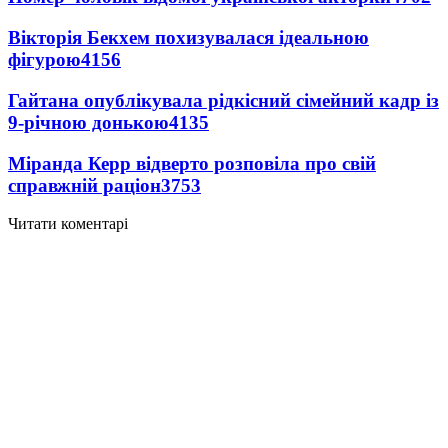
Вікторія Бекхем похизувалася ідеальною
фігурою
4156
Гайтана опублікувала рідкісний сімейний кадр із
9-річною донькою
4135
Міранда Керр відверто розповіла про свій
справжній раціон
3753
Читати коментарі