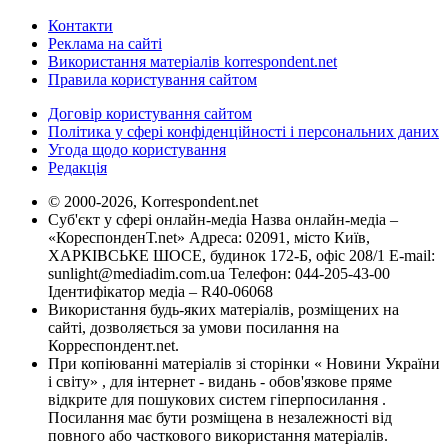
Контакти
Реклама на сайті
Використання матеріалів korrespondent.net
Правила користування сайтом
Договір користування сайтом
Політика у сфері конфіденційності і персональних даних
Угода щодо користування
Редакція
© 2000-2026, Korrespondent.net
Суб'єкт у сфері онлайн-медіа Назва онлайн-медіа –
«КореспонденТ.net» Адреса: 02091, місто Київ,
ХАРКІВСЬКЕ ШОСЕ, будинок 172-Б, офіс 208/1 E-mail:
sunlight@mediadim.com.ua
Телефон: 044-205-43-00
Ідентифікатор медіа – R40-06068
Використання будь-яких матеріалів, розміщених на
сайті, дозволяється за умови посилання на
Корреспондент.net.
При копіюванні матеріалів зі сторінки « Новини України
і світу» , для інтернет - видань - обов'язкове пряме
відкрите для пошукових систем гіперпосилання .
Посилання має бути розміщена в незалежності від
повного або часткового використання матеріалів.