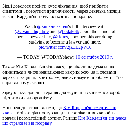
Зірці довелося пройти курс лікування, щоб прибрати
симптоми і позбутися пригніченості. Через декілька місяців
терапії Кардаш'ян почувається значно краще.
Watch
@kimkardashian
's full interview with
@savannahguthrie
and
@hodakotb
about the launch of
her shapewear line,
@skims
, how her kids are doing,
studying to become a lawyer and more.
pic.twitter.com/2jZ3L2pVQJ
— TODAY (@TODAYshow)
10 сентября 2019 г.
Також Кім Кардаш'ян зізналася, що ніколи не думала, що
опиниться в числі невиліковно хворих осіб. За її словами,
зараз ситуація під контролем, але аутоімунні проблеми її "по-
справжньому лякають".
Зірку очікує довічна терапія для усунення смптомів хвороб і
підтримки сил організму.
Напередодні стало відомо, що
Кім Кардаш'ян смертельно
хвора
. У зірки діагностували дві невиліковних хвороби -
вовчак і ревматоїдний артрит. Раніше
Кім Кардаш'ян зізналася,
що страждає від псоріазу
.