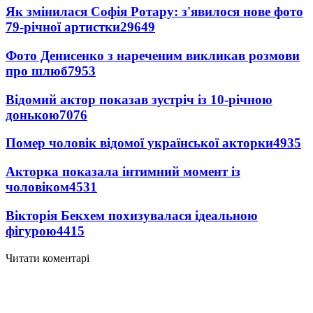
Як змінилася Софія Ротару: з'явилося нове фото
79-річної артистки
29649
Фото Денисенко з нареченим викликав розмови
про шлюб
7953
Відомий актор показав зустріч із 10-річною
донькою
7076
Помер чоловік відомої української акторки
4935
Акторка показала інтимний момент із
чоловіком
4531
Вікторія Бекхем похизувалася ідеальною
фігурою
4415
Читати коментарі