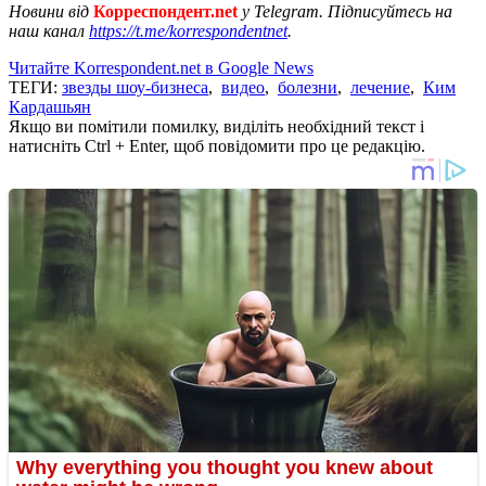
Новини від
Корреспондент.net
у Telegram. Підписуйтесь на
наш канал
https://t.me/korrespondentnet
.
Читайте Korrespondent.net в Google News
ТЕГИ:
звезды шоу-бизнеса
,
видео
,
болезни
,
лечение
,
Ким
Кардашьян
Якщо ви помітили помилку, виділіть необхідний текст і
натисніть Ctrl + Enter, щоб повідомити про це редакцію.