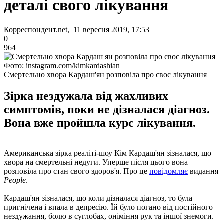
деталі свого лікування
Корреспондент.net, 11 вересня 2019, 17:53
0
964
Фото: instagram.com/kimkardashian
Смертельно хвора Кардаш'ян розповіла про своє лікування
Зірка нездужала від жахливих
симптомів, поки не дізналася діагноз.
Вона вже пройшла курс лікування.
Американська зірка реаліті-шоу Кім Кардаш'ян зізналася, що
хвора на смертельні недуги. Уперше після цього вона
розповіла про стан свого здоров'я. Про це
повідомляє
видання
People
.
Кардаш'ян зізналася, що коли дізналася діагноз, то була
пригнічена і впала в депресію. Їй було погано від постійного
нездужання, болю в суглобах, оніміння рук та іншої знемоги.