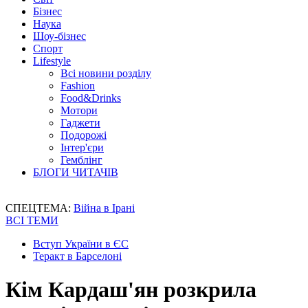
Бізнес
Наука
Шоу-бізнес
Спорт
Lifestyle
Всі новини розділу
Fashion
Food&Drinks
Мотори
Гаджети
Подорожі
Інтер'єри
Гемблінг
БЛОГИ ЧИТАЧІВ
СПЕЦТЕМА:
Війна в Ірані
ВСІ ТЕМИ
Вступ України в ЄС
Теракт в Барселоні
Кім Кардаш'ян розкрила