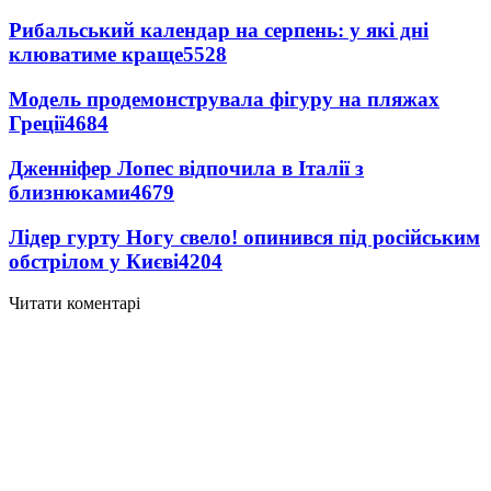
Рибальський календар на серпень: у які дні
клюватиме краще
5528
Модель продемонструвала фігуру на пляжах
Греції
4684
Дженніфер Лопес відпочила в Італії з
близнюками
4679
Лідер гурту Ногу свело! опинився під російським
обстрілом у Києві
4204
Читати коментарі