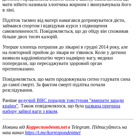
мати нібито називала хлопчика жирним і звинувачувала його
в ліні.
Підліток таємно від матері намагався дотримуватися дієти,
займався спортом і відвідував курси з підвищення
самовпевненості. Повідомляється, що до обіду він споживав
більше двох тисяч калорій.
Уперше хлопець потрапив до лікарні в грудні 2014 року, але
на повторний прийом до лікаря не з'явився. Коли у дитини
виявили кардіоміопатію через надмірну вагу, медики
попередили, що пересаджувати здоровий орган
протипоказано.
Повідомляється, що мати продовжувала ситно годувати сина
до самої смерті. За фактом смерті підлітка почали
розслідування.
Раніше
ведучий ВВС порадив товстунам "вмирати заради
країни"
. Також повідомлялося, що була
названа причина
набору зайвої ваги з віком
.
Новини від
Корреспондент.net
в Telegram. Підписуйтесь на
наш канал
https://t.me/korrespondentnet