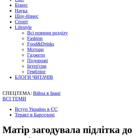
Бізнес
Наука
Шоу-бізнес
Спорт
Lifestyle
Всі новини розділу
Fashion
Food&Drinks
Мотори
Гаджети
Подорожі
Інтер'єри
Гемблінг
БЛОГИ ЧИТАЧІВ
СПЕЦТЕМА:
Війна в Ірані
ВСІ ТЕМИ
Вступ України в ЄС
Теракт в Барселоні
Матір загодувала підлітка до