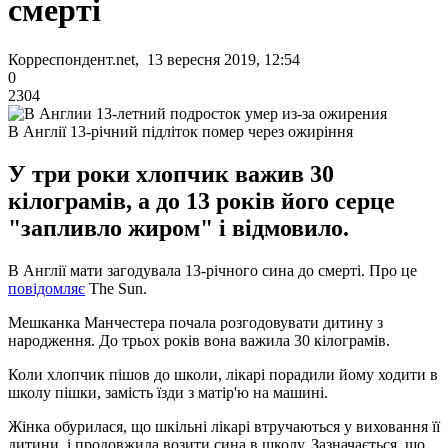
смерті
Корреспондент.net, 13 вересня 2019, 12:54
0
2304
В Англії 13-річний підліток помер через ожиріння
У три роки хлопчик важив 30
кілограмів, а до 13 років його серце
"запливло жиром" і відмовило.
В Англії мати загодувала 13-річного сина до смерті. Про це
повідомляє
The Sun.
Мешканка Манчестера почала розгодовувати дитину з
народження. До трьох років вона важила 30 кілограмів.
Коли хлопчик пішов до школи, лікарі порадили йому ходити в
школу пішки, замість їзди з матір'ю на машині.
Жінка обурилася, що шкільні лікарі втручаються у виховання її
дитини, і продовжила возити сина в школу. Зазначається, що