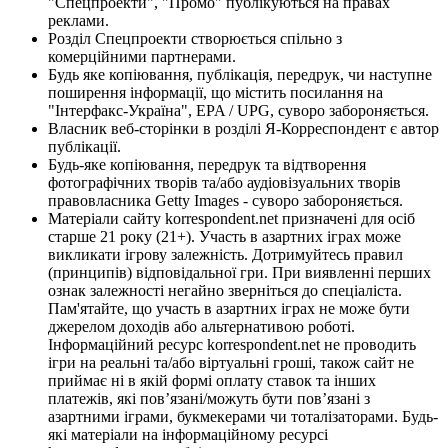
"Спецпроекти", "Промо" публікуються на правах
реклами.
Розділ Спецпроекти створюється спільно з
комерційними партнерами.
Будь яке копіювання, публікація, передрук, чи наступне
поширення інформації, що містить посилання на
"Інтерфакс-Україна", EPA / UPG, суворо забороняється.
Власник веб-сторінки в розділі Я-Корреспондент є автор
публікації.
Будь-яке копіювання, передрук та відтворення
фотографічних творів та/або аудіовізуальних творів
правовласника Getty Images - суворо забороняється.
Матеріали сайту korrespondent.net призначені для осіб
старше 21 року (21+). Участь в азартних іграх може
викликати ігрову залежність. Дотримуйтесь правил
(принципів) відповідальної гри. При виявленні перших
ознак залежності негайно зверніться до спеціаліста.
Пам'ятайте, що участь в азартних іграх не може бути
джерелом доходів або альтернативою роботі.
Інформаційний ресурс korrespondent.net не проводить
ігри на реальні та/або віртуальні гроші, також сайт не
приймає ні в якій формі оплату ставок та інших
платежів, які пов’язані/можуть бути пов’язані з
азартними іграми, букмекерами чи тоталізаторами. Будь-
які матеріали на інформаційному ресурсі