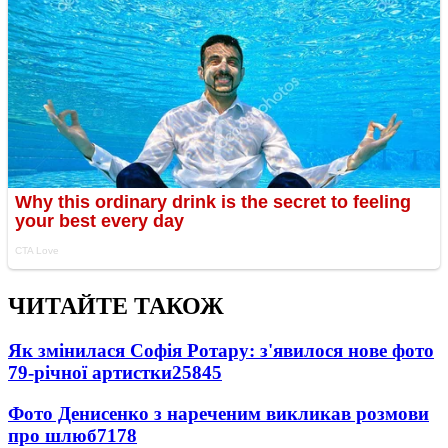
ЧИТАЙТЕ ТАКОЖ
Як змінилася Софія Ротару: з'явилося нове фото
79-річної артистки
25845
Фото Денисенко з нареченим викликав розмови
про шлюб
7178