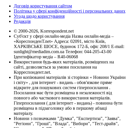
Договір користування сайтом
Політика у сфері конфіденційності і персональних даних
Угода щодо користування
Редакція
© 2000-2026, Korrespondent.net
Суб'єкт у сфері онлайн-медіа Назва онлайн-медіа –
«КореспонденТ.net» Адреса: 02091, місто Київ,
ХАРКІВСЬКЕ ШОСЕ, будинок 172-Б, офіс 208/1 E-mail:
sunlight@mediadim.com.ua
Телефон: 044-205-43-00
Ідентифікатор медіа – R40-06068
Використання будь-яких матеріалів, розміщених на
сайті, дозволяється за умови посилання на
Корреспондент.net.
При копіюванні матеріалів зі сторінки « Новини України
і світу» , для інтернет - видань - обов'язкове пряме
відкрите для пошукових систем гіперпосилання .
Посилання має бути розміщена в незалежності від
повного або часткового використання матеріалів.
Гіперпосилання ( для інтернет - видань) - повинна бути
розміщена в підзаголовку або в першому абзаці
матеріалу.
Новини з позначками "Думка", "Експертиза", "Заява",
"Регіони", "Гроші", "Влада", "Вибори", "Тест-драйв",