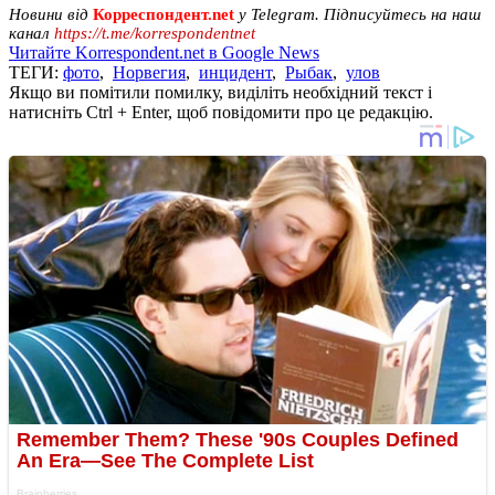
Новини від
Корреспондент.net
у Telegram. Підписуйтесь на наш
канал
https://t.me/korrespondentnet
Читайте Korrespondent.net в Google News
ТЕГИ:
фото
,
Норвегия
,
инцидент
,
Рыбак
,
улов
Якщо ви помітили помилку, виділіть необхідний текст і
натисніть Ctrl + Enter, щоб повідомити про це редакцію.