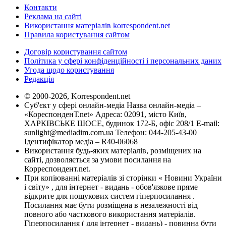
Контакти
Реклама на сайті
Використання матеріалів korrespondent.net
Правила користування сайтом
Договір користування сайтом
Політика у сфері конфіденційності і персональних даних
Угода щодо користування
Редакція
© 2000-2026, Korrespondent.net
Суб'єкт у сфері онлайн-медіа Назва онлайн-медіа –
«КореспонденТ.net» Адреса: 02091, місто Київ,
ХАРКІВСЬКЕ ШОСЕ, будинок 172-Б, офіс 208/1 E-mail:
sunlight@mediadim.com.ua
Телефон: 044-205-43-00
Ідентифікатор медіа – R40-06068
Використання будь-яких матеріалів, розміщених на
сайті, дозволяється за умови посилання на
Корреспондент.net.
При копіюванні матеріалів зі сторінки « Новини України
і світу» , для інтернет - видань - обов'язкове пряме
відкрите для пошукових систем гіперпосилання .
Посилання має бути розміщена в незалежності від
повного або часткового використання матеріалів.
Гіперпосилання ( для інтернет - видань) - повинна бути