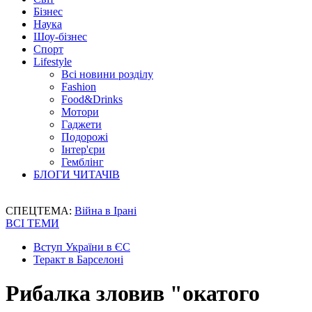
Бізнес
Наука
Шоу-бізнес
Спорт
Lifestyle
Всі новини розділу
Fashion
Food&Drinks
Мотори
Гаджети
Подорожі
Інтер'єри
Гемблінг
БЛОГИ ЧИТАЧІВ
СПЕЦТЕМА:
Війна в Ірані
ВСІ ТЕМИ
Вступ України в ЄС
Теракт в Барселоні
Рибалка зловив "окатого