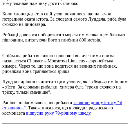
тому закидав наживку досить глибоко.
Коли хлопець дістав свій улов, виявилося, що на гачок
потрапила оката істота. За словами самого Лундала, риба була
схожою на динозавра.
Рибалці довелося поборотися з морським мешканцем близько
півгодини, витягуючи його з глибини 800 метрів.
Спіймана риба з великою головою і величезними очима
називається Chimaeras Monstrosa Linnaeus - європейська
химера. Через те, що вона водиться на великих глибинах,
рибалкам вона трапляється зрідка.
Лундал вирішив вчинити з цим уловом, як і з будь-яким іншим
- з'їсти. За словами рибалки, химера була "трохи схожою на
тріску, тільки смачніше".
Раніше повідомлялося, що рибалки
зловили дивну істоту "зі
страшилок"
. Також писалося, що крокодил радянського
космонавта
відкусив руку 79-річному шведу
.