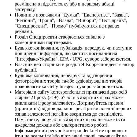
розміщена в підзаголовку або в першому абзаці
матеріалу.
Новини з позначками "Думка", "Експертиза", "Заява",
"Регіони", "Гроші", "Влада", "Вибори", "Тест-драйв",
"Спецпроекти", "Промо" публікуються на правах
реклами.
Розділ Спецпроекти створюється спільно з
комерційними партнерами.
Будь яке копіювання, публікація, передрук, чи наступне
поширення інформації, що містить посилання на
"Інтерфакс-Україна", EPA / UPG, суворо забороняється.
Власник веб-сторінки в розділі Я-Корреспондент є автор
публікації.
Будь-яке копіювання, передрук та відтворення
фотографічних творів та/або аудіовізуальних творів
правовласника Getty Images - суворо забороняється.
Матеріали сайту korrespondent.net призначені для осіб
старше 21 року (21+). Участь в азартних іграх може
викликати ігрову залежність. Дотримуйтесь правил
(принципів) відповідальної гри. При виявленні перших
ознак залежності негайно зверніться до спеціаліста.
Пам'ятайте, що участь в азартних іграх не може бути
джерелом доходів або альтернативою роботі.
Інформаційний ресурс korrespondent.net не проводить
ігри на реальні та/або віртуальні гроші, також сайт не