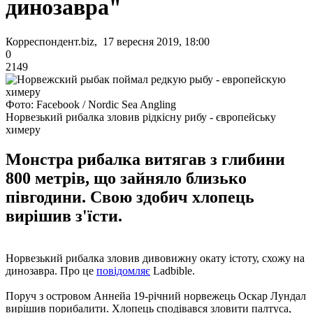
динозавра"
Корреспондент.biz, 17 вересня 2019, 18:00
0
2149
Фото: Facebook / Nordic Sea Angling
Норвезький рибалка зловив рідкісну рибу - європейську
химеру
Монстра рибалка витягав з глибини
800 метрів, що зайняло близько
півгодини. Свою здобич хлопець
вирішив з'їсти.
Норвезький рибалка зловив дивовижну окату істоту, схожу на
динозавра. Про це
повідомляє
Ladbible.
Поруч з островом Аннейа 19-річний норвежець Оскар Лундал
вирішив порибалити. Хлопець сподівався зловити палтуса,