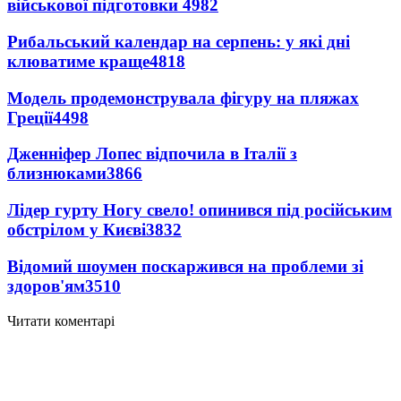
військової підготовки
4982
Рибальський календар на серпень: у які дні
клюватиме краще
4818
Модель продемонструвала фігуру на пляжах
Греції
4498
Дженніфер Лопес відпочила в Італії з
близнюками
3866
Лідер гурту Ногу свело! опинився під російським
обстрілом у Києві
3832
Відомий шоумен поскаржився на проблеми зі
здоров'ям
3510
Читати коментарі