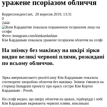
уражене псоріазом обличчя
Корреспондент.net, 20 вересня 2019, 13:31
0
2444
Фото: instagram.com/kimkardashian
Кім Кардашьян показала уражене псоріазом обличчя на селфі
На знімку без макіяжу на шкірі зірки
видно великі червоні плями, розкидані
по всьому обличчю.
Зірка американського реаліті-шоу Кім Кардашьян показала
спотворене хворобою обличчя без макіяжу. Знімок з'явився на
сторінці Instagram проекту про красу сестри Кім Кортні
Кардашьян - Poosh.
На селфі видно, що шкіру обличчя на щоках, підборідді і лобі
Кім Кардашьян вкривають червоні плями, викликані