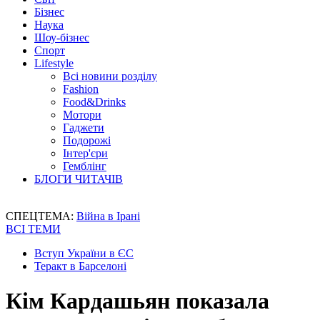
Бізнес
Наука
Шоу-бізнес
Спорт
Lifestyle
Всі новини розділу
Fashion
Food&Drinks
Мотори
Гаджети
Подорожі
Інтер'єри
Гемблінг
БЛОГИ ЧИТАЧІВ
СПЕЦТЕМА:
Війна в Ірані
ВСІ ТЕМИ
Вступ України в ЄС
Теракт в Барселоні
Кім Кардашьян показала