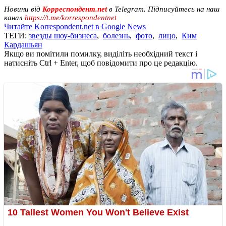
Новини від
Корреспондент.net
в Telegram. Підписуйтесь на наш
канал
https://t.me/korrespondentnet
Читайте Korrespondent.net в Google News
ТЕГИ:
звезды шоу-бизнеса
,
болезнь
,
фото
,
лицо
,
Ким
Кардашьян
Якщо ви помітили помилку, виділіть необхідний текст і
натисніть Ctrl + Enter, щоб повідомити про це редакцію.