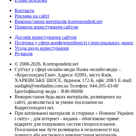
E-mail розсилка
Контакти
Реклама на сайті
Використання матеріалів korrespondent.net
Правила користування сайтом
Договір користування сайтом
Політика у сфері конфіденційності і персональних даних
Угода щодо користування
Редакція
© 2000-2026, Korrespondent.net
Суб'єкт у сфері онлайн-медіа Назва онлайн-медіа –
«КореспонденТ.net» Адреса: 02091, місто Київ,
ХАРКІВСЬКЕ ШОСЕ, будинок 172-Б, офіс 208/1 E-mail:
sunlight@mediadim.com.ua
Телефон: 044-205-43-00
Ідентифікатор медіа – R40-06068
Використання будь-яких матеріалів, розміщених на
сайті, дозволяється за умови посилання на
Корреспондент.net.
При копіюванні матеріалів зі сторінки « Новини України
і світу» , для інтернет - видань - обов'язкове пряме
відкрите для пошукових систем гіперпосилання .
Посилання має бути розміщена в незалежності від
повного або часткового використання матеріалів.