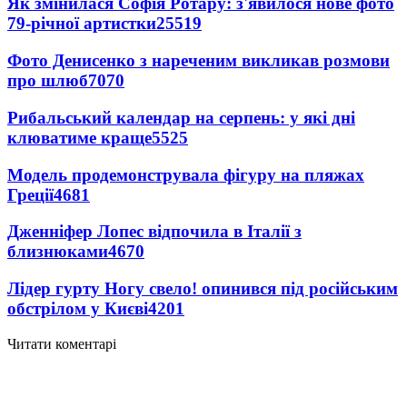
Як змінилася Софія Ротару: з'явилося нове фото
79-річної артистки
25519
Фото Денисенко з нареченим викликав розмови
про шлюб
7070
Рибальський календар на серпень: у які дні
клюватиме краще
5525
Модель продемонструвала фігуру на пляжах
Греції
4681
Дженніфер Лопес відпочила в Італії з
близнюками
4670
Лідер гурту Ногу свело! опинився під російським
обстрілом у Києві
4201
Читати коментарі