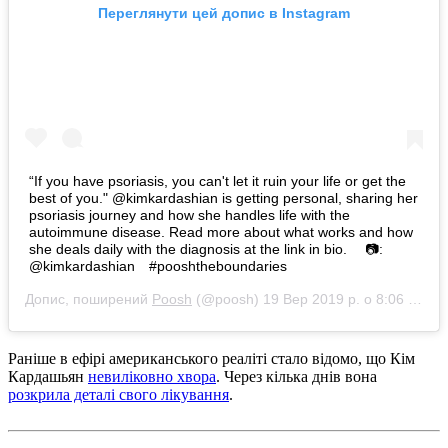
Переглянути цей допис в Instagram
“If you have psoriasis, you can't let it ruin your life or get the
best of you." @kimkardashian is getting personal, sharing her
psoriasis journey and how she handles life with the
autoimmune disease. Read more about what works and how
she deals daily with the diagnosis at the link in bio. ⠀ 📷:
@kimkardashian⠀ #pooshtheboundaries
Допис, поширений
Poosh
(@poosh)
19 Вер 2019 р. о 8:06 PDT
Раніше в ефірі американського реаліті стало відомо, що Кім
Кардашьян
невиліковно хвора
. Через кілька днів вона
розкрила деталі свого лікування
.