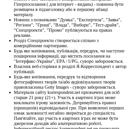
Гіперпосилання ( для інтернет - видань) - повинна бути
розміщена в підзаголовку або в першому абзаці
матеріалу.
Новини з позначками "Думка", "Експертиза", "Заява",
"Регіони", "Гроші", "Влада", "Вибори", "Тест-драйв",
"Спецпроекти", "Промо" публікуються на правах
реклами.
Розділ Спецпроекти створюється спільно з
комерційними партнерами.
Будь яке копіювання, публікація, передрук, чи наступне
поширення інформації, що містить посилання на
"Інтерфакс-Україна", EPA / UPG, суворо забороняється.
Власник веб-сторінки в розділі Я-Корреспондент є автор
публікації.
Будь-яке копіювання, передрук та відтворення
фотографічних творів та/або аудіовізуальних творів
правовласника Getty Images - суворо забороняється.
Матеріали сайту korrespondent.net призначені для осіб
старше 21 року (21+). Участь в азартних іграх може
викликати ігрову залежність. Дотримуйтесь правил
(принципів) відповідальної гри. При виявленні перших
ознак залежності негайно зверніться до спеціаліста.
Пам'ятайте, що участь в азартних іграх не може бути
джерелом доходів або альтернативою роботі.
Інформаційний ресурс korrespondent.net не проводить