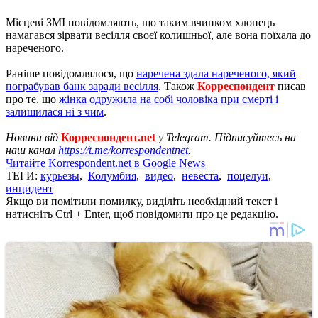
Місцеві ЗМІ повідомляють, що таким вчинком хлопець
намагався зірвати весілля своєї колишньої, але вона поїхала до
нареченого.
Раніше повідомлялося, що
наречена здала нареченого, який
пограбував банк заради весілля
. Також
Корреспондент
писав
про те, що
жінка одружила на собі чоловіка при смерті і
залишилася ні з чим
.
Новини від
Корреспондент.net
у Telegram. Підписуйтесь на
наш канал
https://t.me/korrespondentnet
.
Читайте Korrespondent.net в Google News
ТЕГИ:
курьезы
,
Колумбия
,
видео
,
невеста
,
поцелуи
,
инцидент
Якщо ви помітили помилку, виділіть необхідний текст і
натисніть Ctrl + Enter, щоб повідомити про це редакцію.