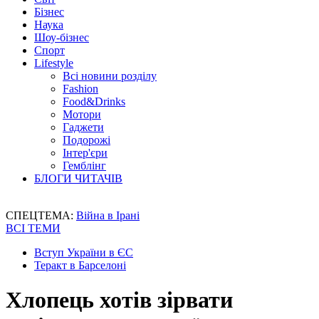
Бізнес
Наука
Шоу-бізнес
Спорт
Lifestyle
Всі новини розділу
Fashion
Food&Drinks
Мотори
Гаджети
Подорожі
Інтер'єри
Гемблінг
БЛОГИ ЧИТАЧІВ
СПЕЦТЕМА:
Війна в Ірані
ВСІ ТЕМИ
Вступ України в ЄС
Теракт в Барселоні
Хлопець хотів зірвати