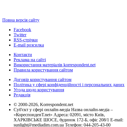
Повна версія сайту
Facebook
Twitter
RSS-стрічки
E-mail розсилка
Контакти
Реклама на сайті
Використання матеріалів korrespondent.net
Правила користування сайтом
Договір користування сайтом
Політика у сфері конфіденційності і персональних даних
Угода щодо користування
Редакція
© 2000-2026, Korrespondent.net
Суб'єкт у сфері онлайн-медіа Назва онлайн-медіа –
«КореспонденТ.net» Адреса: 02091, місто Київ,
ХАРКІВСЬКЕ ШОСЕ, будинок 172-Б, офіс 208/1 E-mail:
sunlight@mediadim.com.ua
Телефон: 044-205-43-00