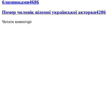
близнюками
4686
Помер чоловік відомої української акторки
4286
Читати коментарі