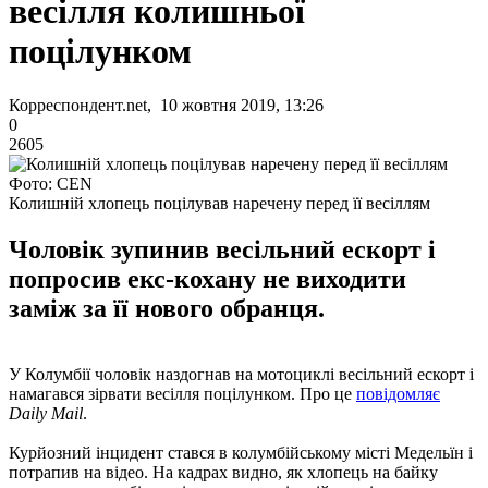
весілля колишньої
поцілунком
Корреспондент.net, 10 жовтня 2019, 13:26
0
2605
Фото: CEN
Колишній хлопець поцілував наречену перед її весіллям
Чоловік зупинив весільний ескорт і
попросив екс-кохану не виходити
заміж за її нового обранця.
У Колумбії чоловік наздогнав на мотоциклі весільний ескорт і
намагався зірвати весілля поцілунком. Про це
повідомляє
Daily Mail
.
Курйозний інцидент стався в колумбійському місті Медельїн і
потрапив на відео. На кадрах видно, як хлопець на байку