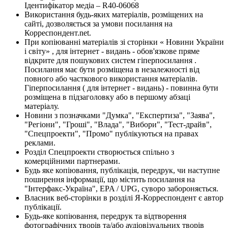
Ідентифікатор медіа – R40-06068
Використання будь-яких матеріалів, розміщених на
сайті, дозволяється за умови посилання на
Корреспондент.net.
При копіюванні матеріалів зі сторінки « Новини України
і світу» , для інтернет - видань - обов'язкове пряме
відкрите для пошукових систем гіперпосилання .
Посилання має бути розміщена в незалежності від
повного або часткового використання матеріалів.
Гіперпосилання ( для інтернет - видань) - повинна бути
розміщена в підзаголовку або в першому абзаці
матеріалу.
Новини з позначками "Думка", "Експертиза", "Заява",
"Регіони", "Гроші", "Влада", "Вибори", "Тест-драйв",
"Спецпроекти", "Промо" публікуються на правах
реклами.
Розділ Спецпроекти створюється спільно з
комерційними партнерами.
Будь яке копіювання, публікація, передрук, чи наступне
поширення інформації, що містить посилання на
"Інтерфакс-Україна", EPA / UPG, суворо забороняється.
Власник веб-сторінки в розділі Я-Корреспондент є автор
публікації.
Будь-яке копіювання, передрук та відтворення
фотографічних творів та/або аудіовізуальних творів