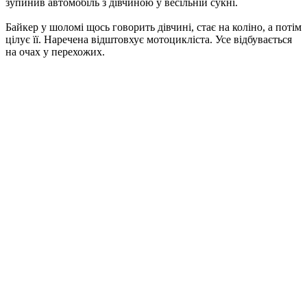
зупинив автомобіль з дівчиною у весільній сукні.
Байкер у шоломі щось говорить дівчині, стає на коліно, а потім
цілує її. Наречена відштовхує мотоцикліста. Усе відбувається
на очах у перехожих.