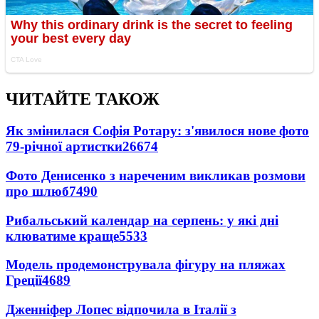
ЧИТАЙТЕ ТАКОЖ
Як змінилася Софія Ротару: з'явилося нове фото
79-річної артистки
26674
Фото Денисенко з нареченим викликав розмови
про шлюб
7490
Рибальський календар на серпень: у які дні
клюватиме краще
5533
Модель продемонструвала фігуру на пляжах
Греції
4689
Дженніфер Лопес відпочила в Італії з