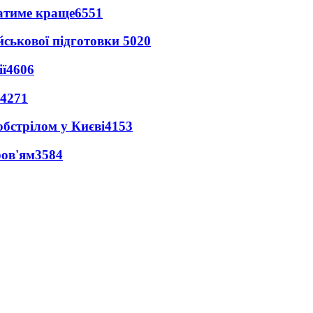
ватиме краще
6551
йськової підготовки
5020
ї
4606
4271
обстрілом у Києві
4153
ров'ям
3584