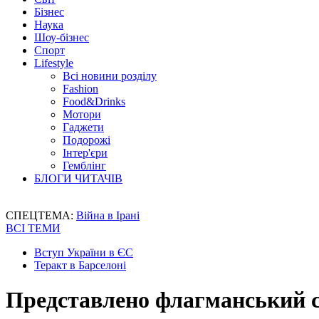
Бізнес
Наука
Шоу-бізнес
Спорт
Lifestyle
Всі новини розділу
Fashion
Food&Drinks
Мотори
Гаджети
Подорожі
Інтер'єри
Гемблінг
БЛОГИ ЧИТАЧІВ
СПЕЦТЕМА:
Війна в Ірані
ВСІ ТЕМИ
Вступ України в ЄС
Теракт в Барселоні
Представлено флагманський с