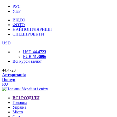
РУС
УКР
ВІДЕО
ФОТО
НАЙПОПУЛЯРНІШІ
СПЕЦПРОЕКТИ
USD
USD
44.4723
EUR
51.3096
Всі курси валют
44.4723
Авторизація
Пошук
RU
ВСІ РОЗДІЛИ
Головна
Україна
Місто
Світ