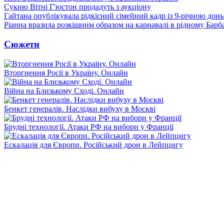
Сукню Вітні Г'юстон продадуть з аукціону
Гайтана опублікувала рідкісний сімейний кадр із 9-річною дон
Ріанна вразила розкішним образом на карнавалі в рідному Барб
Сюжети
Вторгнення Росії в Україну. Онлайн
Війна на Близькому Сході. Онлайн
Бенкет генералів. Наслідки вибуху в Москві
Брудні технології. Атаки РФ на вибори у Франції
Ескалація для Європи. Російський дрон в Лейпцигу