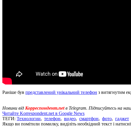
Раніше був
представлений унікальний телефон
з витягнутим ек
Новини від
Корреспондент.net
в Telegram. Підписуйтесь на на
Читайте Korrespondent.net в Google News
ТЕГИ:
Технологии
,
телефон
,
видео
,
смартфон
,
фото
,
гаджет
Якщо ви помітили помилку, виділіть необхідний текст і натисніт