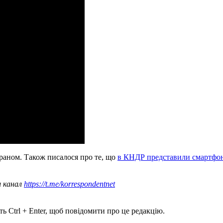
раном. Також писалося про те, що
в КНДР представили смартфо
ш канал
https://t.me/korrespondentnet
ь Ctrl + Enter, щоб повідомити про це редакцію.