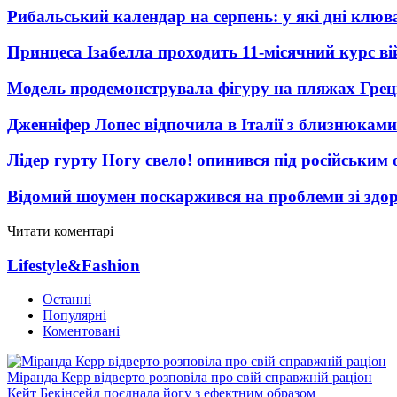
Рибальський календар на серпень: у які дні клю
Принцеса Ізабелла проходить 11-місячний курс ві
Модель продемонструвала фігуру на пляжах Греці
Дженніфер Лопес відпочила в Італії з близнюками
Лідер гурту Ногу свело! опинився під російським 
Відомий шоумен поскаржився на проблеми зі здо
Читати коментарі
Lifestyle&Fashion
Останні
Популярні
Коментовані
Міранда Керр відверто розповіла про свій справжній раціон
Кейт Бекінсейл поєднала йогу з ефектним образом