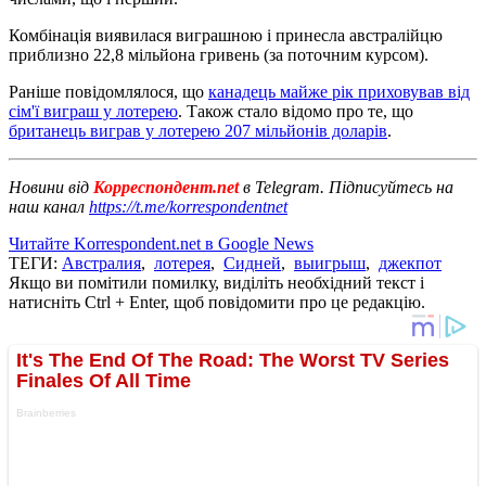
Комбінація виявилася виграшною і принесла австралійцю
приблизно 22,8 мільйона гривень (за поточним курсом).
Раніше повідомлялося, що
канадець майже рік приховував від
сім'ї виграш у лотерею
. Також стало відомо про те, що
британець виграв у лотерею 207 мільйонів доларів
.
Новини від
Корреспондент.net
в Telegram. Підписуйтесь на
наш канал
https://t.me/korrespondentnet
Читайте Korrespondent.net в Google News
ТЕГИ:
Австралия
,
лотерея
,
Сидней
,
выигрыш
,
джекпот
Якщо ви помітили помилку, виділіть необхідний текст і
натисніть Ctrl + Enter, щоб повідомити про це редакцію.