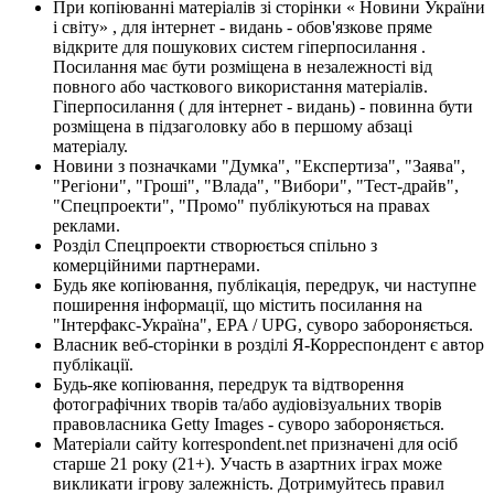
При копіюванні матеріалів зі сторінки « Новини України
і світу» , для інтернет - видань - обов'язкове пряме
відкрите для пошукових систем гіперпосилання .
Посилання має бути розміщена в незалежності від
повного або часткового використання матеріалів.
Гіперпосилання ( для інтернет - видань) - повинна бути
розміщена в підзаголовку або в першому абзаці
матеріалу.
Новини з позначками "Думка", "Експертиза", "Заява",
"Регіони", "Гроші", "Влада", "Вибори", "Тест-драйв",
"Спецпроекти", "Промо" публікуються на правах
реклами.
Розділ Спецпроекти створюється спільно з
комерційними партнерами.
Будь яке копіювання, публікація, передрук, чи наступне
поширення інформації, що містить посилання на
"Інтерфакс-Україна", EPA / UPG, суворо забороняється.
Власник веб-сторінки в розділі Я-Корреспондент є автор
публікації.
Будь-яке копіювання, передрук та відтворення
фотографічних творів та/або аудіовізуальних творів
правовласника Getty Images - суворо забороняється.
Матеріали сайту korrespondent.net призначені для осіб
старше 21 року (21+). Участь в азартних іграх може
викликати ігрову залежність. Дотримуйтесь правил