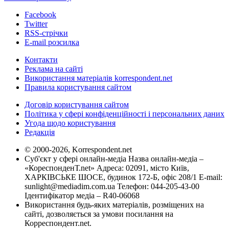
Facebook
Twitter
RSS-стрічки
E-mail розсилка
Контакти
Реклама на сайті
Використання матеріалів korrespondent.net
Правила користування сайтом
Договір користування сайтом
Політика у сфері конфіденційності і персональних даних
Угода щодо користування
Редакція
© 2000-2026, Korrespondent.net
Суб'єкт у сфері онлайн-медіа Назва онлайн-медіа –
«КореспонденТ.net» Адреса: 02091, місто Київ,
ХАРКІВСЬКЕ ШОСЕ, будинок 172-Б, офіс 208/1 E-mail:
sunlight@mediadim.com.ua
Телефон: 044-205-43-00
Ідентифікатор медіа – R40-06068
Використання будь-яких матеріалів, розміщених на
сайті, дозволяється за умови посилання на
Корреспондент.net.