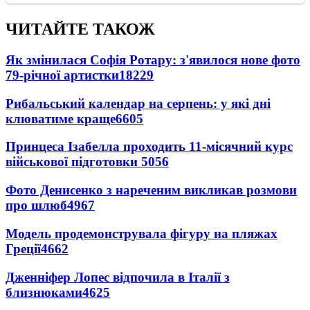
ЧИТАЙТЕ ТАКОЖ
Як змінилася Софія Ротару: з'явилося нове фото
79-річної артистки
18229
Рибальський календар на серпень: у які дні
клюватиме краще
6605
Принцеса Ізабелла проходить 11-місячний курс
військової підготовки
5056
Фото Денисенко з нареченим викликав розмови
про шлюб
4967
Модель продемонструвала фігуру на пляжах
Греції
4662
Дженніфер Лопес відпочила в Італії з
близнюками
4625