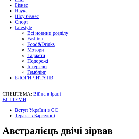
Бізнес
Наука
Шоу-бізнес
Спорт
Lifestyle
Всі новини розділу
Fashion
Food&Drinks
Мотори
Гаджети
Подорожі
Інтер'єри
Гемблінг
БЛОГИ ЧИТАЧІВ
СПЕЦТЕМА:
Війна в Ірані
ВСІ ТЕМИ
Вступ України в ЄС
Теракт в Барселоні
Австралієць двічі зірвав