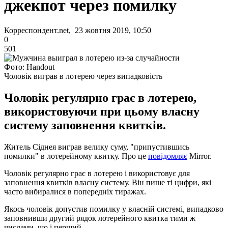
джекпот через помилку
Корреспондент.net, 23 жовтня 2019, 10:50
0
501
Фото: Handout
Чоловік виграв в лотерею через випадковість
Чоловік регулярно грає в лотерею,
використовуючи при цьому власну
систему заповнення квитків.
Житель Сіднея виграв велику суму, "припустившись
помилки" в лотерейному квитку. Про це
повідомляє
Mirror.
Чоловік регулярно грає в лотерею і використовує для
заповнення квитків власну систему. Він пише ті цифри, які
часто вибиралися в попередніх тиражах.
Якось чоловік допустив помилку у власній системі, випадково
заповнивши другий рядок лотерейного квитка тими ж
числами, що і перший.