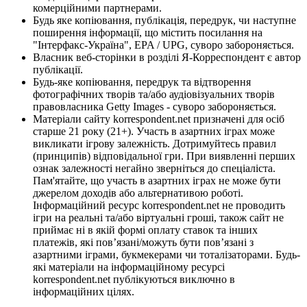
комерційними партнерами.
Будь яке копіювання, публікація, передрук, чи наступне
поширення інформації, що містить посилання на
"Інтерфакс-Україна", EPA / UPG, суворо забороняється.
Власник веб-сторінки в розділі Я-Корреспондент є автор
публікації.
Будь-яке копіювання, передрук та відтворення
фотографічних творів та/або аудіовізуальних творів
правовласника Getty Images - суворо забороняється.
Матеріали сайту korrespondent.net призначені для осіб
старше 21 року (21+). Участь в азартних іграх може
викликати ігрову залежність. Дотримуйтесь правил
(принципів) відповідальної гри. При виявленні перших
ознак залежності негайно зверніться до спеціаліста.
Пам'ятайте, що участь в азартних іграх не може бути
джерелом доходів або альтернативою роботі.
Інформаційний ресурс korrespondent.net не проводить
ігри на реальні та/або віртуальні гроші, також сайт не
приймає ні в якій формі оплату ставок та інших
платежів, які пов’язані/можуть бути пов’язані з
азартними іграми, букмекерами чи тоталізаторами. Будь-
які матеріали на інформаційному ресурсі
korrespondent.net публікуються виключно в
інформаційних цілях.