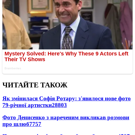
ЧИТАЙТЕ ТАКОЖ
Як змінилася Софія Ротару: з'явилося нове фото
79-річної артистки
28803
Фото Денисенко з нареченим викликав розмови
про шлюб
7757