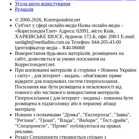
Угода щодо користування
Редакція
© 2000-2026, Korrespondent.net
Суб'єкт у сфері онлайн-медіа Назва онлайн-медіа –
«КореспонденТ.net» Адреса: 02091, місто Київ,
ХАРКІВСЬКЕ ШОСЕ, будинок 172-Б, офіс 208/1 E-mail:
sunlight@mediadim.com.ua
Телефон: 044-205-43-00
Ідентифікатор медіа – R40-06068
Використання будь-яких матеріалів, розміщених на
сайті, дозволяється за умови посилання на
Корреспондент.net.
При копіюванні матеріалів зі сторінки « Новини України
і світу» , для інтернет - видань - обов'язкове пряме
відкрите для пошукових систем гіперпосилання .
Посилання має бути розміщена в незалежності від
повного або часткового використання матеріалів.
Гіперпосилання ( для інтернет - видань) - повинна бути
розміщена в підзаголовку або в першому абзаці
матеріалу.
Новини з позначками "Думка", "Експертиза", "Заява",
"Регіони", "Гроші", "Влада", "Вибори", "Тест-драйв",
"Спецпроекти", "Промо" публікуються на правах
реклами.
Розділ Спецпроекти створюється спільно з