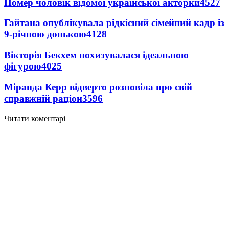
Помер чоловік відомої української акторки
4527
Гайтана опублікувала рідкісний сімейний кадр із
9-річною донькою
4128
Вікторія Бекхем похизувалася ідеальною
фігурою
4025
Міранда Керр відверто розповіла про свій
справжній раціон
3596
Читати коментарі