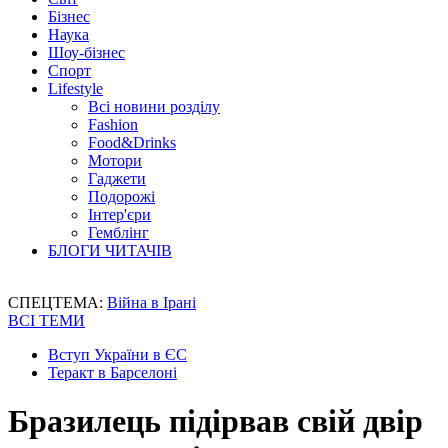
Бізнес
Наука
Шоу-бізнес
Спорт
Lifestyle
Всі новини розділу
Fashion
Food&Drinks
Мотори
Гаджети
Подорожі
Інтер'єри
Гемблінг
БЛОГИ ЧИТАЧІВ
СПЕЦТЕМА:
Війна в Ірані
ВСІ ТЕМИ
Вступ України в ЄС
Теракт в Барселоні
Бразилець підірвав свій двір