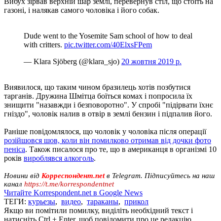
Вибух зірвав верхній шар землі, перевернув стіл, що стоїть на
газоні, і налякав самого чоловіка і його собак.
Dude went to the Yosemite Sam school of how to deal
with critters.
pic.twitter.com/40ElxsFPem
— Klara Sjöberg (@klara_sjo)
20 жовтня 2019 р.
Виявилося, що таким чином бразилець хотів позбутися
тарганів. Дружина Шмітца боїться комах і попросила їх
знищити "назавжди і безповоротно". У спробі "підірвати їхнє
гніздо", чоловік налив в отвір в землі бензин і підпалив його.
Раніше повідомлялося, що чоловік у чоловіка після операції
розійшовся шов, коли він помилково отримав від дочки фото
пеніса
. Також писалося про те, що в американця в організмі 10
років
вироблявся алкоголь
.
Новини від
Корреспондент.net
в Telegram. Підписуйтесь на наш
канал
https://t.me/korrespondentnet
Читайте Korrespondent.net в Google News
ТЕГИ:
курьезы
,
видео
,
тараканы
,
прикол
Якщо ви помітили помилку, виділіть необхідний текст і
натисніть Ctrl + Enter, щоб повідомити про це редакцію.