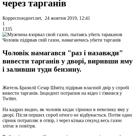
через тарганів
Корреспондент.net, 24 жовтня 2019, 12:41
1
1335
Чоловік підірвав свій газон, намагаючись убити тарганів
Чоловік намагався "раз і назавжди"
вивести тарганів у дворі, виривши яму
і заливши туди бензину.
Житель Бразилії Сезар Шмітц підірвав власний двір у спробі
вивести тарганів. Інцидент потрапив на відео і з'явився у
Twitter.
На кадрах видно, як чоловік кидає сірники в невелику яму у
дворі. Після перших спроб нічого не відбувається. Потім один
сірник потрапляє в отвір, і через кілька секунд весь газон
злітає в повітря.