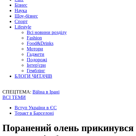
Бізнес
Наука
Шоу-бізнес
Спорт
Lifestyle
Всі новини розділу
Fashion
Food&Drinks
Мотори
Гаджети
Подорожі
Інтер'єри
Гемблінг
БЛОГИ ЧИТАЧІВ
СПЕЦТЕМА:
Війна в Ірані
ВСІ ТЕМИ
Вступ України в ЄС
Теракт в Барселоні
Поранений олень прикинувся