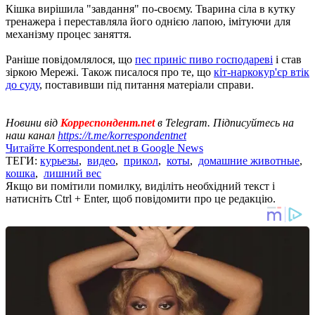
Кішка вирішила "завдання" по-своєму. Тварина сіла в кутку
тренажера і переставляла його однією лапою, імітуючи для
механізму процес заняття.
Раніше повідомлялося, що
пес приніс пиво господареві
і став
зіркою Мережі. Також писалося про те, що
кіт-наркокур'єр втік
до суду
, поставивши під питання матеріали справи.
Новини від
Корреспондент.net
в Telegram. Підписуйтесь на
наш канал
https://t.me/korrespondentnet
Читайте Korrespondent.net в Google News
ТЕГИ:
курьезы
,
видео
,
прикол
,
коты
,
домашние животные
,
кошка
,
лишний вес
Якщо ви помітили помилку, виділіть необхідний текст і
натисніть Ctrl + Enter, щоб повідомити про це редакцію.