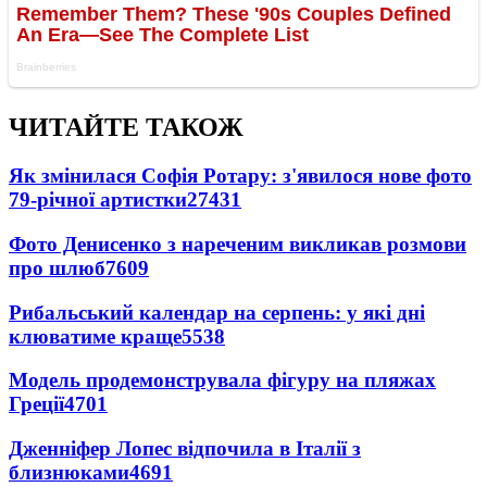
ЧИТАЙТЕ ТАКОЖ
Як змінилася Софія Ротару: з'явилося нове фото
79-річної артистки
27431
Фото Денисенко з нареченим викликав розмови
про шлюб
7609
Рибальський календар на серпень: у які дні
клюватиме краще
5538
Модель продемонструвала фігуру на пляжах
Греції
4701
Дженніфер Лопес відпочила в Італії з
близнюками
4691