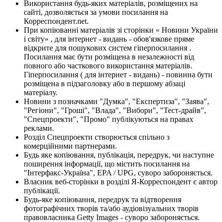
Використання будь-яких матеріалів, розміщених на
сайті, дозволяється за умови посилання на
Корреспондент.net.
При копіюванні матеріалів зі сторінки « Новини України
і світу» , для інтернет - видань - обов'язкове пряме
відкрите для пошукових систем гіперпосилання .
Посилання має бути розміщена в незалежності від
повного або часткового використання матеріалів.
Гіперпосилання ( для інтернет - видань) - повинна бути
розміщена в підзаголовку або в першому абзаці
матеріалу.
Новини з позначками "Думка", "Експертиза", "Заява",
"Регіони", "Гроші", "Влада", "Вибори", "Тест-драйв",
"Спецпроекти", "Промо" публікуються на правах
реклами.
Розділ Спецпроекти створюється спільно з
комерційними партнерами.
Будь яке копіювання, публікація, передрук, чи наступне
поширення інформації, що містить посилання на
"Інтерфакс-Україна", EPA / UPG, суворо забороняється.
Власник веб-сторінки в розділі Я-Корреспондент є автор
публікації.
Будь-яке копіювання, передрук та відтворення
фотографічних творів та/або аудіовізуальних творів
правовласника Getty Images - суворо забороняється.