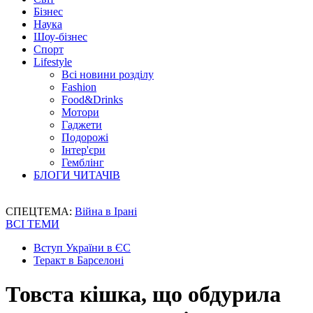
Бізнес
Наука
Шоу-бізнес
Спорт
Lifestyle
Всі новини розділу
Fashion
Food&Drinks
Мотори
Гаджети
Подорожі
Інтер'єри
Гемблінг
БЛОГИ ЧИТАЧІВ
СПЕЦТЕМА:
Війна в Ірані
ВСІ ТЕМИ
Вступ України в ЄС
Теракт в Барселоні
Товста кішка, що обдурила