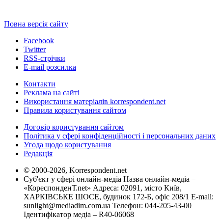
Повна версія сайту
Facebook
Twitter
RSS-стрічки
E-mail розсилка
Контакти
Реклама на сайті
Використання матеріалів korrespondent.net
Правила користування сайтом
Договір користування сайтом
Політика у сфері конфіденційності і персональних даних
Угода щодо користування
Редакція
© 2000-2026, Korrespondent.net
Суб'єкт у сфері онлайн-медіа Назва онлайн-медіа –
«КореспонденТ.net» Адреса: 02091, місто Київ,
ХАРКІВСЬКЕ ШОСЕ, будинок 172-Б, офіс 208/1 E-mail:
sunlight@mediadim.com.ua
Телефон: 044-205-43-00
Ідентифікатор медіа – R40-06068