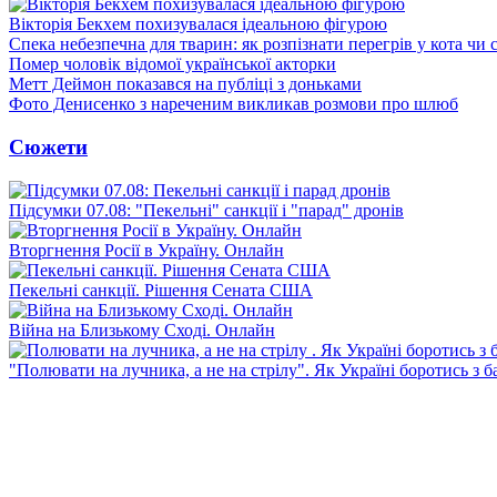
Вікторія Бекхем похизувалася ідеальною фігурою
Спека небезпечна для тварин: як розпізнати перегрів у кота чи 
Помер чоловік відомої української акторки
Метт Деймон показався на публіці з доньками
Фото Денисенко з нареченим викликав розмови про шлюб
Сюжети
Підсумки 07.08: "Пекельні" санкції і "парад" дронів
Вторгнення Росії в Україну. Онлайн
Пекельні санкції. Рішення Сената США
Війна на Близькому Сході. Онлайн
"Полювати на лучника, а не на стрілу". Як Україні боротись з 