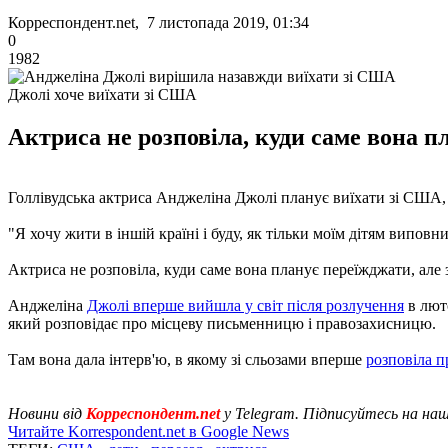
Корреспондент.net, 7 листопада 2019, 01:34
0
1982
Джолі хоче виїхати зі США
Актриса не розповіла, куди саме вона п
Голлівудська актриса Анджеліна Джолі планує виїхати зі США, як
"Я хочу жити в іншій країні і буду, як тільки моїм дітям виповни
Актриса не розповіла, куди саме вона планує переїжджати, але 
Анджеліна
Джолі вперше вийшла у світ після розлучення
в люто
який розповідає про місцеву письменницю і правозахисницю.
Там вона дала інтерв'ю, в якому зі сльозами вперше
розповіла п
Новини від
Корреспондент.net
у Telegram. Підписуйтесь на на
Читайте Korrespondent.net в Google News