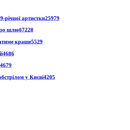
9-річної артистки
25979
про шлюб
7228
ватиме краще
5529
ї
4686
4679
обстрілом у Києві
4205