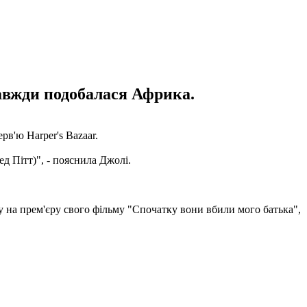
завжди подобалася Африка.
рв'ю Harper's Bazaar.
ед Пітт)", - пояснила Джолі.
у на прем'єру свого фільму "Спочатку вони вбили мого батька",