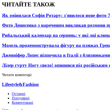
ЧИТАЙТЕ ТАКОЖ
Як змінилася Софія Ротару: з'явилося нове фото 7
Фото Денисенко з нареченим викликав розмови 
Рибальський календар на серпень: у які дні клю
Модель продемонструвала фігуру на пляжах Греці
Дженніфер Лопес відпочила в Італії з близнюками
Лідер гурту Ногу свело! опинився під російським 
Читати коментарі
Lifestyle&Fashion
Останні
Популярні
Коментовані