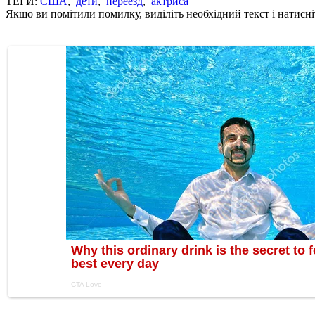
ТЕГИ:
США
,
дети
,
переезд
,
актриса
Якщо ви помітили помилку, виділіть необхідний текст і натисніт