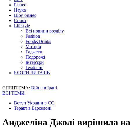
Бізнес
Наука
Шоу-бізнес
Спорт
Lifestyle
Всі новини розділу
Fashion
Food&Drinks
Мотори
Гаджети
Подорожі
Інтер'єри
Гемблінг
БЛОГИ ЧИТАЧІВ
СПЕЦТЕМА:
Війна в Ірані
ВСІ ТЕМИ
Вступ України в ЄС
Теракт в Барселоні
Анджеліна Джолі вирішила на