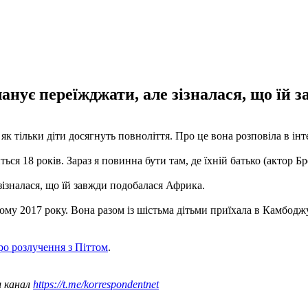
ланує переїжджати, але зізналася, що їй 
 тільки діти досягнуть повноліття. Про це вона розповіла в інте
ться 18 років. Зараз я повинна бути там, де їхній батько (актор Бр
зізналася, що їй завжди подобалася Африка.
му 2017 року. Вона разом із шістьма дітьми приїхала в Камбодж
ро розлучення з Піттом
.
ш канал
https://t.me/korrespondentnet