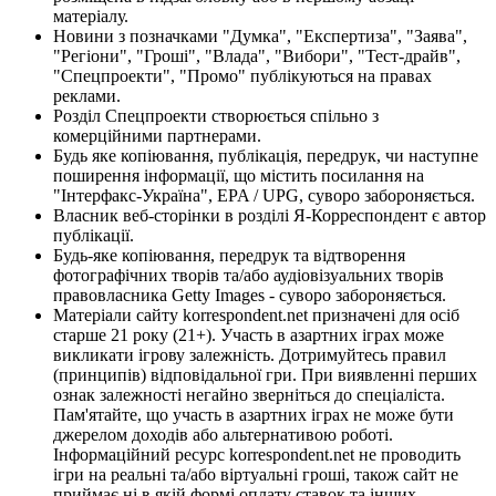
матеріалу.
Новини з позначками "Думка", "Експертиза", "Заява",
"Регіони", "Гроші", "Влада", "Вибори", "Тест-драйв",
"Спецпроекти", "Промо" публікуються на правах
реклами.
Розділ Спецпроекти створюється спільно з
комерційними партнерами.
Будь яке копіювання, публікація, передрук, чи наступне
поширення інформації, що містить посилання на
"Інтерфакс-Україна", EPA / UPG, суворо забороняється.
Власник веб-сторінки в розділі Я-Корреспондент є автор
публікації.
Будь-яке копіювання, передрук та відтворення
фотографічних творів та/або аудіовізуальних творів
правовласника Getty Images - суворо забороняється.
Матеріали сайту korrespondent.net призначені для осіб
старше 21 року (21+). Участь в азартних іграх може
викликати ігрову залежність. Дотримуйтесь правил
(принципів) відповідальної гри. При виявленні перших
ознак залежності негайно зверніться до спеціаліста.
Пам'ятайте, що участь в азартних іграх не може бути
джерелом доходів або альтернативою роботі.
Інформаційний ресурс korrespondent.net не проводить
ігри на реальні та/або віртуальні гроші, також сайт не
приймає ні в якій формі оплату ставок та інших