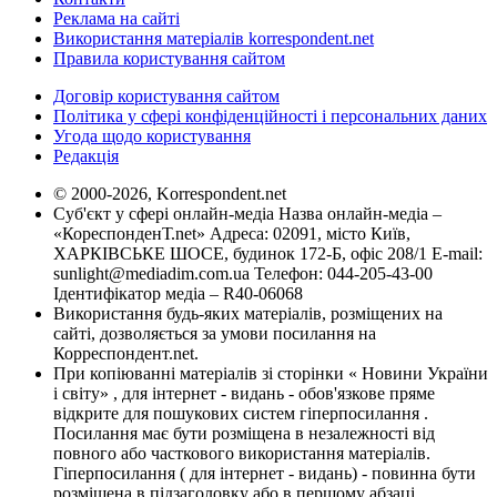
Реклама на сайті
Використання матеріалів korrespondent.net
Правила користування сайтом
Договір користування сайтом
Політика у сфері конфіденційності і персональних даних
Угода щодо користування
Редакція
© 2000-2026, Korrespondent.net
Суб'єкт у сфері онлайн-медіа Назва онлайн-медіа –
«КореспонденТ.net» Адреса: 02091, місто Київ,
ХАРКІВСЬКЕ ШОСЕ, будинок 172-Б, офіс 208/1 E-mail:
sunlight@mediadim.com.ua
Телефон: 044-205-43-00
Ідентифікатор медіа – R40-06068
Використання будь-яких матеріалів, розміщених на
сайті, дозволяється за умови посилання на
Корреспондент.net.
При копіюванні матеріалів зі сторінки « Новини України
і світу» , для інтернет - видань - обов'язкове пряме
відкрите для пошукових систем гіперпосилання .
Посилання має бути розміщена в незалежності від
повного або часткового використання матеріалів.
Гіперпосилання ( для інтернет - видань) - повинна бути
розміщена в підзаголовку або в першому абзаці