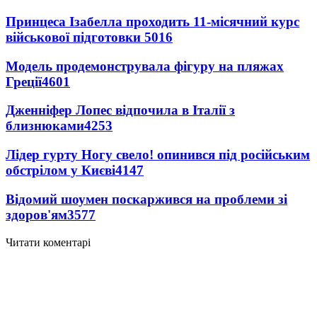
Принцеса Ізабелла проходить 11-місячний курс
військової підготовки
5016
Модель продемонструвала фігуру на пляжах
Греції
4601
Дженніфер Лопес відпочила в Італії з
близнюками
4253
Лідер гурту Ногу свело! опинився під російським
обстрілом у Києві
4147
Відомий шоумен поскаржився на проблеми зі
здоров'ям
3577
Читати коментарі