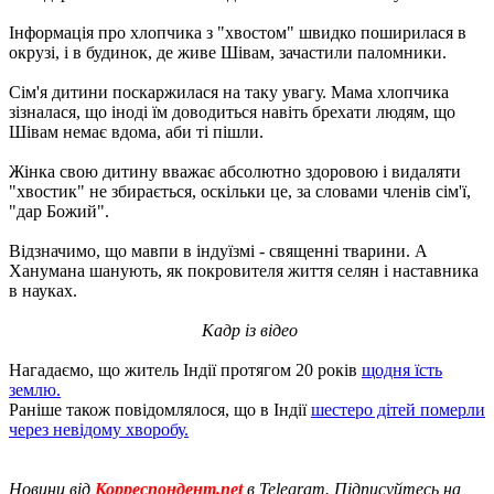
Інформація про хлопчика з "хвостом" швидко поширилася в
окрузі, і в будинок, де живе Шівам, зачастили паломники.
Сім'я дитини поскаржилася на таку увагу. Мама хлопчика
зізналася, що іноді їм доводиться навіть брехати людям, що
Шівам немає вдома, аби ті пішли.
Жінка свою дитину вважає абсолютно здоровою і видаляти
"хвостик" не збирається, оскільки це, за словами членів сім'ї,
"дар Божий".
Відзначимо, що мавпи в індуїзмі - священні тварини. А
Ханумана шанують, як покровителя життя селян і наставника
в науках.
Кадр із відео
Нагадаємо, що житель Індії протягом 20 років
щодня їсть
землю.
Раніше також повідомлялося, що в Індії
шестеро дітей померли
через невідому хворобу.
Новини від
Корреспондент.net
в Telegram. Підписуйтесь на