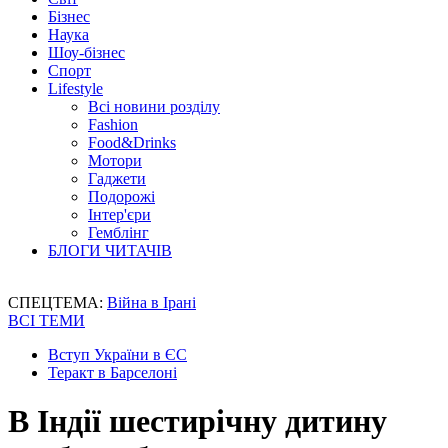
Бізнес
Наука
Шоу-бізнес
Спорт
Lifestyle
Всі новини розділу
Fashion
Food&Drinks
Мотори
Гаджети
Подорожі
Інтер'єри
Гемблінг
БЛОГИ ЧИТАЧІВ
СПЕЦТЕМА:
Війна в Ірані
ВСІ ТЕМИ
Вступ України в ЄС
Теракт в Барселоні
В Індії шестирічну дитину