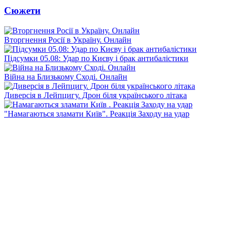
Сюжети
Вторгнення Росії в Україну. Онлайн
Підсумки 05.08: Удар по Києву і брак антибалістики
Війна на Близькому Сході. Онлайн
Диверсія в Лейпцигу. Дрон біля українського літака
"Намагаються зламати Київ". Реакція Заходу на удар