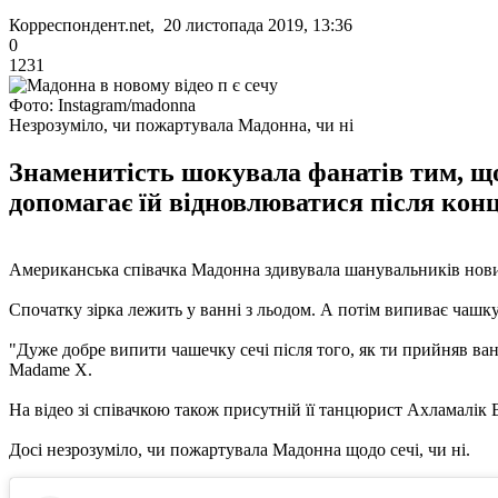
Корреспондент.net, 20 листопада 2019, 13:36
0
1231
Фото: Instagram/madonna
Незрозуміло, чи пожартувала Мадонна, чи ні
Знаменитість шокувала фанатів тим, що 
допомагає їй відновлюватися після конц
Американська співачка Мадонна здивувала шанувальників новим в
Спочатку зірка лежить у ванні з льодом. А потім випиває чашку
"Дуже добре випити чашечку сечі після того, як ти прийняв ван
Madame X.
На відео зі співачкою також присутній її танцюрист Ахламалік 
Досі незрозуміло, чи пожартувала Мадонна щодо сечі, чи ні.