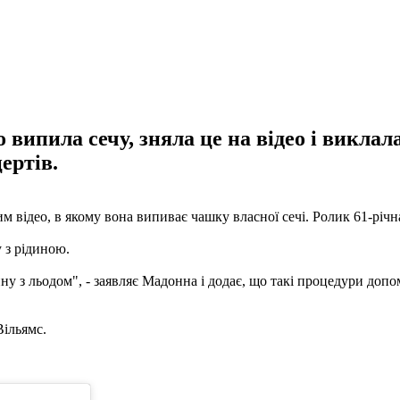
випила сечу, зняла це на відео і виклала
ертів.
ідео, в якому вона випиває чашку власної сечі. Ролик 61-річна 
 з рідиною.
ну з льодом", - заявляє Мадонна і додає, що такі процедури допо
Вільямс.