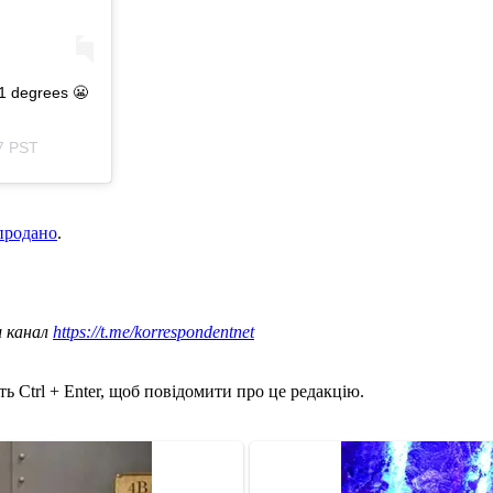
41 degrees 😬
7 PST
продано
.
ш канал
https://t.me/korrespondentnet
ь Ctrl + Enter, щоб повідомити про це редакцію.