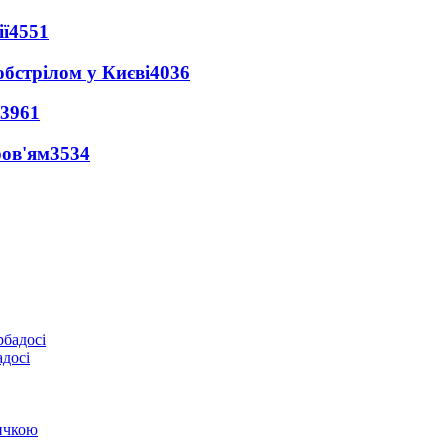
ї
4551
обстрілом у Києві
4036
3961
ров'ям
3534
адосі
ичкою