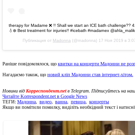
therapy for Madame ❌ !! Shall we start an ICE bath challenge?? 
💧❄️ Best treatment for injuries!! #icebath #madamex @ahla_malik
Публикация от
Madonna
(@madonna)
17 Ноя 2019 в 3:0
Раніше повідомлялося, що
квитки на концерти Мадонни не роз
Нагадаємо також, що
новий кліп Мадонни став інтернет-хітом.
Новини від
Корреспондент.net
в Telegram. Підписуйтесь на на
Читайте Korrespondent.net в Google News
ТЕГИ:
Мадонна
,
видео
,
ванна
,
певица
,
концерты
Якщо ви помітили помилку, виділіть необхідний текст і натисніт