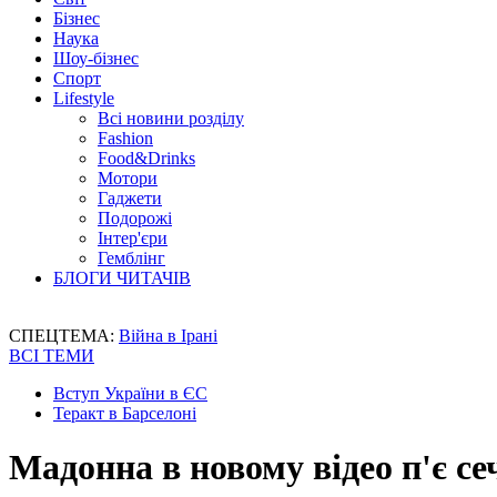
Бізнес
Наука
Шоу-бізнес
Спорт
Lifestyle
Всі новини розділу
Fashion
Food&Drinks
Мотори
Гаджети
Подорожі
Інтер'єри
Гемблінг
БЛОГИ ЧИТАЧІВ
СПЕЦТЕМА:
Війна в Ірані
ВСІ ТЕМИ
Вступ України в ЄС
Теракт в Барселоні
Мадонна в новому відео п'є се