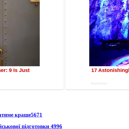
ватиме краще
5671
йськової підготовки
4996