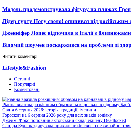
Модель продемонструвала фігуру на пляжах Греці
Лідер гурту Ногу свело! опинився під російським 
Дженніфер Лопес відпочила в Італії з близнюками
Відомий шоумен поскаржився на проблеми зі здо
Читати коментарі
Lifestyle&Fashion
Останні
Популярні
Коментовані
Ріанна вразила розкішним образом на карнавалі в рідному Барб
Свята 6 серпня 2026: історія, традиції, іменини
Гороскоп на 6 серпня 2026 року для всіх знаків зодіаку
Джеймі Фокс поповнив акторський склад екшену Deadlocked
Сандра Буллок здивувала прихильників своєю незвичайною зв