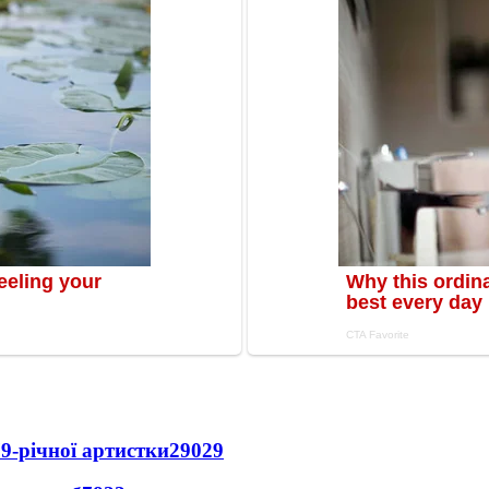
9-річної артистки
29029