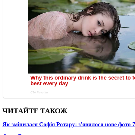
ЧИТАЙТЕ ТАКОЖ
Як змінилася Софія Ротару: з'явилося нове фото 7