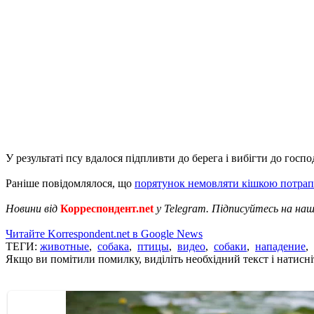
У результаті псу вдалося підпливти до берега і вибігти до госпо
Раніше повідомлялося, що
порятунок немовляти кішкою потрап
Новини від
Корреспондент.net
у Telegram. Підписуйтесь на на
Читайте Korrespondent.net в Google News
ТЕГИ:
животные
,
собака
,
птицы
,
видео
,
собаки
,
нападение
,
Якщо ви помітили помилку, виділіть необхідний текст і натисніт