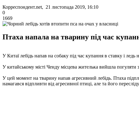
Корреспондент.net, 21 листопада 2019, 16:10
0
1669
Птаха напала на тварину під час купанн
У Китаї лебідь напав на собаку під час купання в ставку і ледь
У китайському місті Ченду місцева жителька вийшла погуляти зі
У цей момент на тварину напав агресивний лебідь. Птаха підпли
намагався відпливти від агресивної птиці, але та його переслід