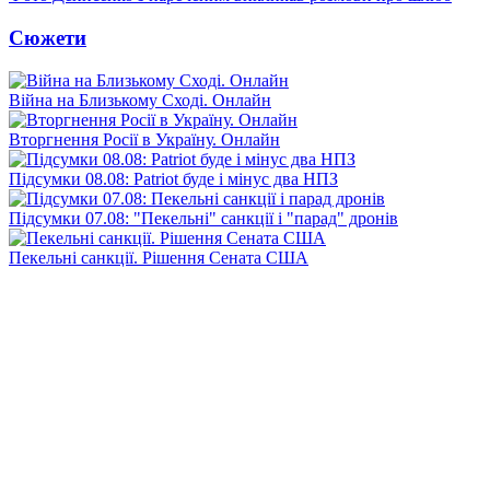
Сюжети
Війна на Близькому Сході. Онлайн
Вторгнення Росії в Україну. Онлайн
Підсумки 08.08: Patriot буде і мінус два НПЗ
Підсумки 07.08: "Пекельні" санкції і "парад" дронів
Пекельні санкції. Рішення Сената США