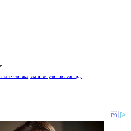
у.
ітили чоловіка, який вигулював леопарда
.