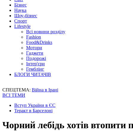
Бізнес
Наука
Шоу-бізнес
Спорт
Lifestyle
Всі новини розділу
Fashion
Food&Drinks
Мотори
Гаджети
Подорожі
Інтер'єри
Гемблінг
БЛОГИ ЧИТАЧІВ
СПЕЦТЕМА:
Війна в Ірані
ВСІ ТЕМИ
Вступ України в ЄС
Теракт в Барселоні
Чорний лебідь хотів втопити п