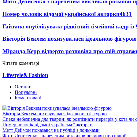
Фото Денисенко з нареченим викликав розмови 
Помер чоловік відомої української акторки
4631
Гайтана опублікувала рідкісний сімейний кадр із
Вікторія Бекхем похизувалася ідеальною фігурою
Міранда Керр відверто розповіла про свій справж
Читати коментарі
Lifestyle&Fashion
Останні
Популярні
Коментовані
Вікторія Бекхем похизувалася ідеальною фігурою
Спека небезпечна для тварин: як розпізнати перегрів у кота чи 
Помер чоловік відомої української акторки
Метт Деймон показався на публіці з доньками
Фото Денисенко з нареченим викликав розмови про шлюб