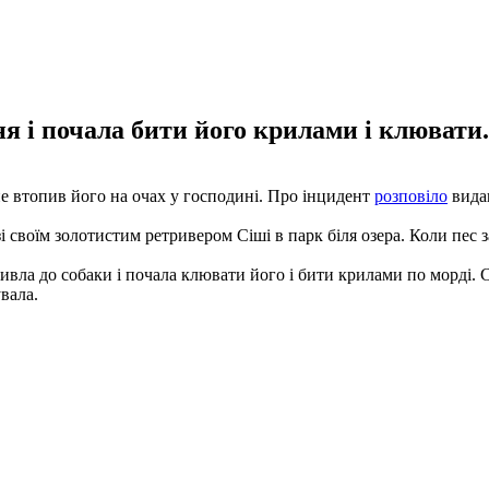
я і почала бити його крилами і клювати.
 не втопив його на очах у господині. Про інцидент
розповіло
вида
 своїм золотистим ретривером Сіші в парк біля озера. Коли пес з
вла до собаки і почала клювати його і бити крилами по морді. Сіш
увала.