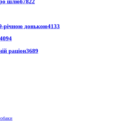
про шлюб
7822
 9-річною донькою
4133
4094
ній раціон
3689
собаки