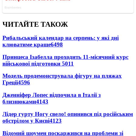
ЧИТАЙТЕ ТАКОЖ
Рибальський календар на серпень: у які дні
клюватиме краще
6498
Принцеса Ізабелла проходить 11-місячний курс
військової підготовки
5011
Модель продемонструвала фігуру на пляжах
Греції
4596
Дженніфер Лопес відпочила в Італії з
близнюками
4143
Лідер гурту Ногу свело! опинився під російським
обстрілом у Києві
4123
Відомий шоумен поскаржився на проблеми зі