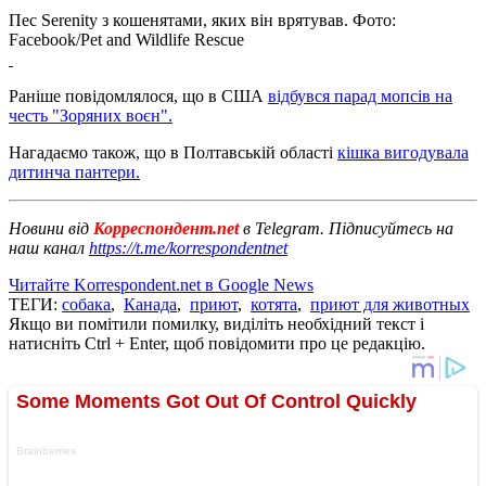
Пес Serenity з кошенятами, яких він врятував. Фото:
Facebook/Pet and Wildlife Rescue
Раніше повідомлялося, що в США
відбувся парад мопсів на
честь "Зоряних воєн".
Нагадаємо також, що в Полтавській області
кішка вигодувала
дитинча пантери.
Новини від
Корреспондент.net
в Telegram. Підписуйтесь на
наш канал
https://t.me/korrespondentnet
Читайте Korrespondent.net в Google News
ТЕГИ:
собака
,
Канада
,
приют
,
котята
,
приют для животных
Якщо ви помітили помилку, виділіть необхідний текст і
натисніть Ctrl + Enter, щоб повідомити про це редакцію.