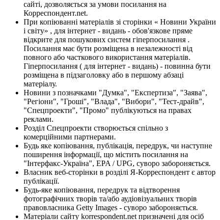
сайті, дозволяється за умови посилання на
Корреспондент.net.
При копіюванні матеріалів зі сторінки « Новини України
і світу» , для інтернет - видань - обов'язкове пряме
відкрите для пошукових систем гіперпосилання .
Посилання має бути розміщена в незалежності від
повного або часткового використання матеріалів.
Гіперпосилання ( для інтернет - видань) - повинна бути
розміщена в підзаголовку або в першому абзаці
матеріалу.
Новини з позначками "Думка", "Експертиза", "Заява",
"Регіони", "Гроші", "Влада", "Вибори", "Тест-драйв",
"Спецпроекти", "Промо" публікуються на правах
реклами.
Розділ Спецпроекти створюється спільно з
комерційними партнерами.
Будь яке копіювання, публікація, передрук, чи наступне
поширення інформації, що містить посилання на
"Інтерфакс-Україна", EPA / UPG, суворо забороняється.
Власник веб-сторінки в розділі Я-Корреспондент є автор
публікації.
Будь-яке копіювання, передрук та відтворення
фотографічних творів та/або аудіовізуальних творів
правовласника Getty Images - суворо забороняється.
Матеріали сайту korrespondent.net призначені для осіб