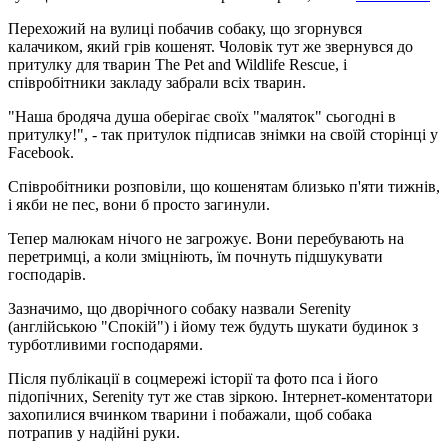
Перехожий на вулиці побачив собаку, що згорнувся
калачиком, який грів кошенят. Чоловік тут же звернувся до
притулку для тварин The Pet and Wildlife Rescue, і
співробітники закладу забрали всіх тварин.
"Наша бродяча душа оберігає своїх "маляток" сьогодні в
притулку!", - так притулок підписав знімки на своїй сторінці у
Facebook.
Співробітники розповіли, що кошенятам близько п'яти тижнів,
і якби не пес, вони б просто загинули.
Тепер малюкам нічого не загрожує. Вони перебувають на
перетримці, а коли зміцніють, їм почнуть підшукувати
господарів.
Зазначимо, що дворічного собаку назвали Serenity
(англійською "Спокій") і йому теж будуть шукати будинок з
турботливими господарями.
Після публікації в соцмережі історії та фото пса і його
підопічних, Serenity тут же став зіркою. Інтернет-коментатори
захопилися вчинком тварини і побажали, щоб собака
потрапив у надійні руки.