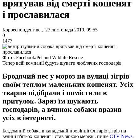
врятував від смерті кошенят
і прославилася
Корреспондент.net, 27 листопада 2019, 09:55
0
1477
Фото: Facebook/Pet and Wildlife Rescue
Тепер всій компанії будуть шукати люблячих господарів
Бродячий пес у мороз на вулиці зігрів
своїм теплом маленьких кошенят. Усіх
тварин підібрали і помістили в
притулок. Зараз їм шукають
господарів, а вчинок собаки вразив
усіх в інтернеті.
Бездомний собака в канадській провінції Онтаріо зігрів на
вулиці п'ятьох кошенят і став зіркою мережі, пише
CTV News
.