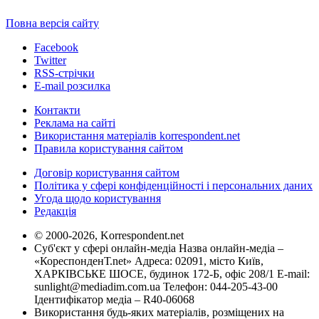
Повна версія сайту
Facebook
Twitter
RSS-стрічки
E-mail розсилка
Контакти
Реклама на сайті
Використання матеріалів korrespondent.net
Правила користування сайтом
Договір користування сайтом
Політика у сфері конфіденційності і персональних даних
Угода щодо користування
Редакція
© 2000-2026, Korrespondent.net
Суб'єкт у сфері онлайн-медіа Назва онлайн-медіа –
«КореспонденТ.net» Адреса: 02091, місто Київ,
ХАРКІВСЬКЕ ШОСЕ, будинок 172-Б, офіс 208/1 E-mail:
sunlight@mediadim.com.ua
Телефон: 044-205-43-00
Ідентифікатор медіа – R40-06068
Використання будь-яких матеріалів, розміщених на