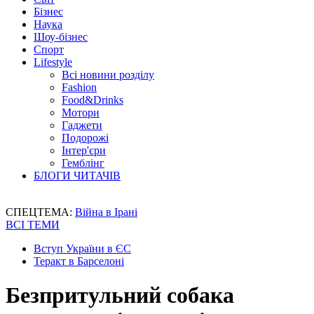
Бізнес
Наука
Шоу-бізнес
Спорт
Lifestyle
Всі новини розділу
Fashion
Food&Drinks
Мотори
Гаджети
Подорожі
Інтер'єри
Гемблінг
БЛОГИ ЧИТАЧІВ
СПЕЦТЕМА:
Війна в Ірані
ВСІ ТЕМИ
Вступ України в ЄС
Теракт в Барселоні
Безпритульний собака