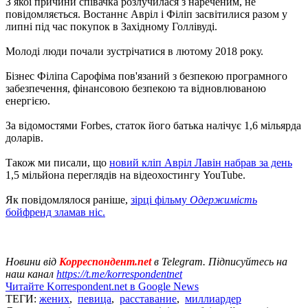
З якої причини співачка розлучилася з нареченим, не
повідомляється. Востаннє Авріл і Філіп засвітилися разом у
липні під час покупок в Західному Голлівуді.
Молоді люди почали зустрічатися в лютому 2018 року.
Бізнес Філіпа Сарофіма пов'язаний з безпекою програмного
забезпечення, фінансовою безпекою та відновлюваною
енергією.
За відомостями Forbes, статок його батька налічує 1,6 мільярда
доларів.
Також ми писали, що
новий кліп Авріл Лавін набрав за день
1,5 мільйона переглядів на відеохостингу YouTube.
Як повідомлялося раніше,
зірці фільму
Одержимість
бойфренд зламав ніс.
Новини від
Корреспондент.net
в Telegram. Підписуйтесь на
наш канал
https://t.me/korrespondentnet
Читайте Korrespondent.net в Google News
ТЕГИ:
жених
,
певица
,
расставание
,
миллиардер