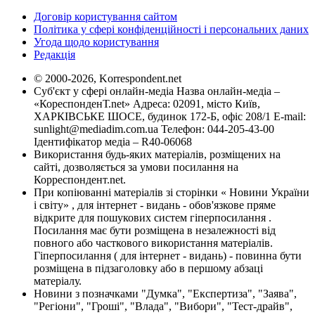
Договір користування сайтом
Політика у сфері конфіденційності і персональних даних
Угода щодо користування
Редакція
© 2000-2026, Korrespondent.net
Суб'єкт у сфері онлайн-медіа Назва онлайн-медіа –
«КореспонденТ.net» Адреса: 02091, місто Київ,
ХАРКІВСЬКЕ ШОСЕ, будинок 172-Б, офіс 208/1 E-mail:
sunlight@mediadim.com.ua
Телефон: 044-205-43-00
Ідентифікатор медіа – R40-06068
Використання будь-яких матеріалів, розміщених на
сайті, дозволяється за умови посилання на
Корреспондент.net.
При копіюванні матеріалів зі сторінки « Новини України
і світу» , для інтернет - видань - обов'язкове пряме
відкрите для пошукових систем гіперпосилання .
Посилання має бути розміщена в незалежності від
повного або часткового використання матеріалів.
Гіперпосилання ( для інтернет - видань) - повинна бути
розміщена в підзаголовку або в першому абзаці
матеріалу.
Новини з позначками "Думка", "Експертиза", "Заява",
"Регіони", "Гроші", "Влада", "Вибори", "Тест-драйв",