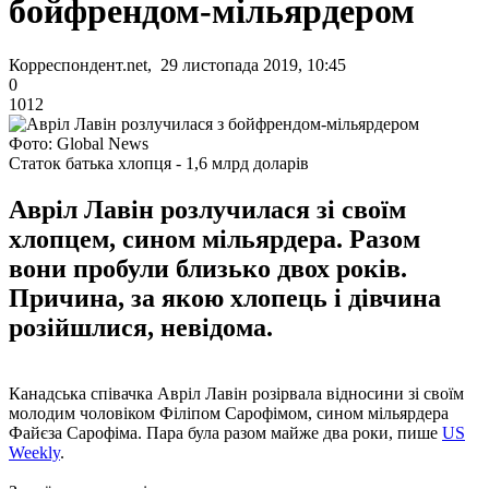
бойфрендом-мільярдером
Корреспондент.net, 29 листопада 2019, 10:45
0
1012
Фото: Global News
Статок батька хлопця - 1,6 млрд доларів
Авріл Лавін розлучилася зі своїм
хлопцем, сином мільярдера. Разом
вони пробули близько двох років.
Причина, за якою хлопець і дівчина
розійшлися, невідома.
Канадська співачка Авріл Лавін розірвала відносини зі своїм
молодим чоловіком Філіпом Сарофімом, сином мільярдера
Файєза Сарофіма. Пара була разом майже два роки, пише
US
Weekly
.