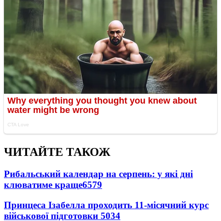
ЧИТАЙТЕ ТАКОЖ
Рибальський календар на серпень: у які дні
клюватиме краще
6579
Принцеса Ізабелла проходить 11-місячний курс
військової підготовки
5034