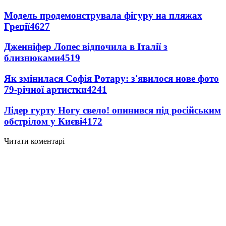
Модель продемонструвала фігуру на пляжах
Греції
4627
Дженніфер Лопес відпочила в Італії з
близнюками
4519
Як змінилася Софія Ротару: з'явилося нове фото
79-річної артистки
4241
Лідер гурту Ногу свело! опинився під російським
обстрілом у Києві
4172
Читати коментарі