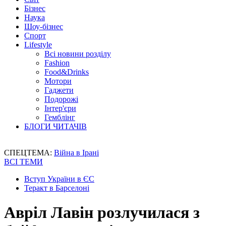
Бізнес
Наука
Шоу-бізнес
Спорт
Lifestyle
Всі новини розділу
Fashion
Food&Drinks
Мотори
Гаджети
Подорожі
Інтер'єри
Гемблінг
БЛОГИ ЧИТАЧІВ
СПЕЦТЕМА:
Війна в Ірані
ВСІ ТЕМИ
Вступ України в ЄС
Теракт в Барселоні
Авріл Лавін розлучилася з