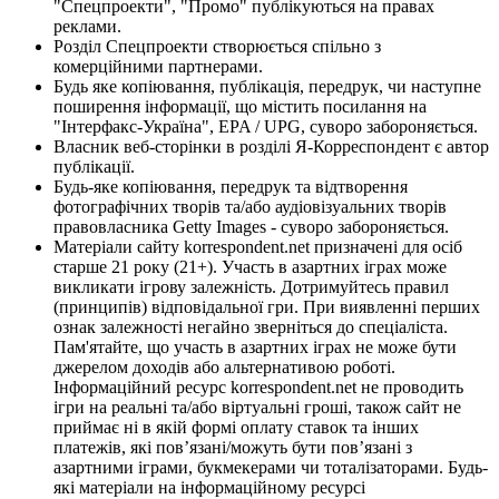
"Спецпроекти", "Промо" публікуються на правах
реклами.
Розділ Спецпроекти створюється спільно з
комерційними партнерами.
Будь яке копіювання, публікація, передрук, чи наступне
поширення інформації, що містить посилання на
"Інтерфакс-Україна", EPA / UPG, суворо забороняється.
Власник веб-сторінки в розділі Я-Корреспондент є автор
публікації.
Будь-яке копіювання, передрук та відтворення
фотографічних творів та/або аудіовізуальних творів
правовласника Getty Images - суворо забороняється.
Матеріали сайту korrespondent.net призначені для осіб
старше 21 року (21+). Участь в азартних іграх може
викликати ігрову залежність. Дотримуйтесь правил
(принципів) відповідальної гри. При виявленні перших
ознак залежності негайно зверніться до спеціаліста.
Пам'ятайте, що участь в азартних іграх не може бути
джерелом доходів або альтернативою роботі.
Інформаційний ресурс korrespondent.net не проводить
ігри на реальні та/або віртуальні гроші, також сайт не
приймає ні в якій формі оплату ставок та інших
платежів, які пов’язані/можуть бути пов’язані з
азартними іграми, букмекерами чи тоталізаторами. Будь-
які матеріали на інформаційному ресурсі