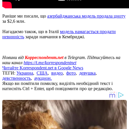
Раніше ми писали, що
азербайджанська модель продала цноту
за $2,6 млн.
Нагадаємо також, що в Італії
модель намагається продати
невинність
заради навчання в Кембриджі.
Новини від
Корреспондент.net
в Telegram. Підписуйтесь на
наш канал
https://t.me/korrespondentnet
Читайте Korrespondent.net в Google News
ТЕГИ:
Украина
,
США
,
видео
,
фото
,
девушка
,
девственность
,
аукцион.
Якщо ви помітили помилку, виділіть необхідний текст і
натисніть Ctrl + Enter, щоб повідомити про це редакцію.