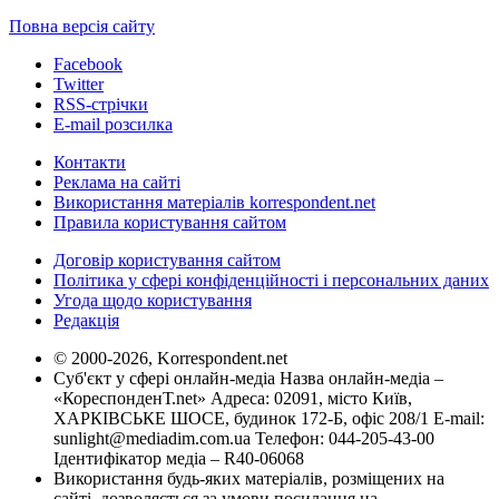
Повна версія сайту
Facebook
Twitter
RSS-стрічки
E-mail розсилка
Контакти
Реклама на сайті
Використання матеріалів korrespondent.net
Правила користування сайтом
Договір користування сайтом
Політика у сфері конфіденційності і персональних даних
Угода щодо користування
Редакція
© 2000-2026, Korrespondent.net
Суб'єкт у сфері онлайн-медіа Назва онлайн-медіа –
«КореспонденТ.net» Адреса: 02091, місто Київ,
ХАРКІВСЬКЕ ШОСЕ, будинок 172-Б, офіс 208/1 E-mail:
sunlight@mediadim.com.ua
Телефон: 044-205-43-00
Ідентифікатор медіа – R40-06068
Використання будь-яких матеріалів, розміщених на
сайті, дозволяється за умови посилання на