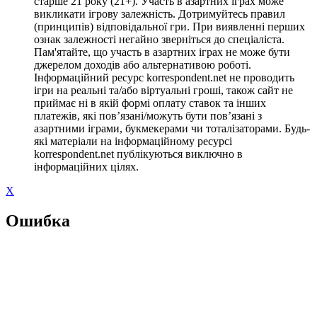
старше 21 року (21+). Участь в азартних іграх може
викликати ігрову залежність. Дотримуйтесь правил
(принципів) відповідальної гри. При виявленні перших
ознак залежності негайно зверніться до спеціаліста.
Пам'ятайте, що участь в азартних іграх не може бути
джерелом доходів або альтернативою роботі.
Інформаційний ресурс korrespondent.net не проводить
ігри на реальні та/або віртуальні гроші, також сайт не
приймає ні в якій формі оплату ставок та інших
платежів, які пов’язані/можуть бути пов’язані з
азартними іграми, букмекерами чи тоталізаторами. Будь-
які матеріали на інформаційному ресурсі
korrespondent.net публікуються виключно в
інформаційних цілях.
X
Ошибка