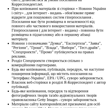
Корреспондент.net.
При копіюванні матеріалів зі сторінки « Новини України
і світу» , для інтернет - видань - обов'язкове пряме
відкрите для пошукових систем гіперпосилання .
Посилання має бути розміщена в незалежності від
повного або часткового використання матеріалів.
Гіперпосилання ( для інтернет - видань) - повинна бути
розміщена в підзаголовку або в першому абзаці
матеріалу.
Новини з позначками "Думка", "Експертиза", "Заява",
"Регіони", "Гроші", "Влада", "Вибори", "Тест-драйв",
"Спецпроекти", "Промо" публікуються на правах
реклами.
Розділ Спецпроекти створюється спільно з
комерційними партнерами.
Будь яке копіювання, публікація, передрук, чи наступне
поширення інформації, що містить посилання на
"Інтерфакс-Україна", EPA / UPG, суворо забороняється.
Власник веб-сторінки в розділі Я-Корреспондент є автор
публікації.
Будь-яке копіювання, передрук та відтворення
фотографічних творів та/або аудіовізуальних творів
правовласника Getty Images - суворо забороняється.
Матеріали сайту korrespondent.net призначені для осіб