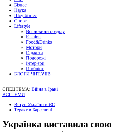
Бізнес
Наука
Шоу-бізнес
Спорт
Lifestyle
Всі новини розділу
Fashion
Food&Drinks
Мотори
Гаджети
Подорожі
Інтер'єри
Гемблінг
БЛОГИ ЧИТАЧІВ
СПЕЦТЕМА:
Війна в Ірані
ВСІ ТЕМИ
Вступ України в ЄС
Теракт в Барселоні
Українка виставила свою