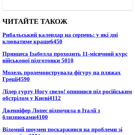
ЧИТАЙТЕ ТАКОЖ
Рибальський календар на серпень: у які дні
клюватиме краще
6450
Принцеса Ізабелла проходить 11-місячний курс
військової підготовки
5010
Модель продемонструвала фігуру на пляжах
Греції
4590
Лідер гурту Ногу свело! опинився під російським
обстрілом у Києві
4112
Дженніфер Лопес відпочила в Італії з
близнюками
4100
Відомий шоумен поскаржився на проблеми зі