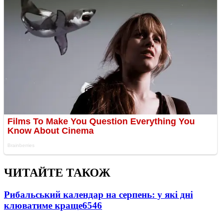
ЧИТАЙТЕ ТАКОЖ
Рибальський календар на серпень: у які дні
клюватиме краще
6546