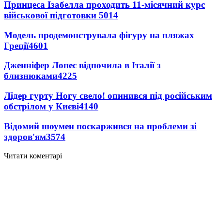
Принцеса Ізабелла проходить 11-місячний курс
військової підготовки
5014
Модель продемонструвала фігуру на пляжах
Греції
4601
Дженніфер Лопес відпочила в Італії з
близнюками
4225
Лідер гурту Ногу свело! опинився під російським
обстрілом у Києві
4140
Відомий шоумен поскаржився на проблеми зі
здоров'ям
3574
Читати коментарі