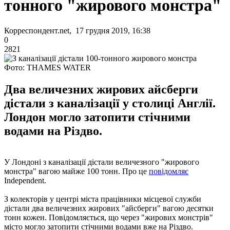
тонного "жирового монстра"
Корреспондент.net, 17 грудня 2019, 16:38
0
2821
Фото: THAMES WATER
Два величезних жирових айсберги
дістали з каналізації у столиці Англії.
Лондон могло затопити стічними
водами на Різдво.
У Лондоні з каналізації дістали величезного "жирового
монстра" вагою майже 100 тонн. Про це
повідомляє
Independent.
З колекторів у центрі міста працівники місцевої служби
дістали два величезних жирових "айсберги" вагою десятки
тонн кожен. Повідомляється, що через "жирових монстрів"
місто могло затопити стічними водами вже на Різдво.