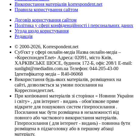
Використання матеріалів korrespondent.net
Правила користування сайтом
Договір користування сайтом
Політика у сфері конфіденційності і персональних даних
Угода щодо користування
Редакція
© 2000-2026, Korrespondent.net
Суб'єкт у сфері онлайн-медіа Назва онлайн-медіа –
«КореспонденТ.net» Адреса: 02091, місто Київ,
ХАРКІВСЬКЕ ШОСЕ, будинок 172-Б, офіс 208/1 E-mail:
sunlight@mediadim.com.ua
Телефон: 044-205-43-00
Ідентифікатор медіа – R40-06068
Використання будь-яких матеріалів, розміщених на
сайті, дозволяється за умови посилання на
Корреспондент.net.
При копіюванні матеріалів зі сторінки « Новини України
і світу» , для інтернет - видань - обов'язкове пряме
відкрите для пошукових систем гіперпосилання .
Посилання має бути розміщена в незалежності від
повного або часткового використання матеріалів.
Гіперпосилання ( для інтернет - видань) - повинна бути
розміщена в підзаголовку або в першому абзаці
матеріалу.