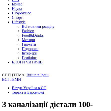
Бізнес
Наука
Шоу-бізнес
Спорт
Lifestyle
Всі новини розділу
Fashion
Food&Drinks
Мотори
Гаджети
Подорожі
Інтер'єри
Гемблінг
БЛОГИ ЧИТАЧІВ
СПЕЦТЕМА:
Війна в Ірані
ВСІ ТЕМИ
Вступ України в ЄС
Теракт в Барселоні
З каналізації дістали 100-