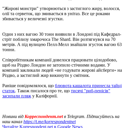
"Жирові монстри" утворюються з застиглого жиру, волосся,
олії та серветок, що змивається в унітаз. Все це роками
збивається у величезні згустки.
Один з них вагою 30 тонн виявили в Лондоні під Кафедрал-
стріт поблизу хмарочоса The Shard. Він розтягнувся на 70
метрів. А під вулицею Пелл-Мелл знайшли згусток вагою 63
тонни.
Співробітникам компанії довелося працювати цілодобово,
щоб на Різдво Лондон не затопило стічними водами. У
компанії закликали людей «не годувати жирові айсберги» на
Різдво, а застиглий жир викинути у смітник.
Раніше повідомлялося, що
блювота кашалота принесла тайці
статок
. Також писалося про те, що
тисячі "риб-пенісів"
засипали пляж
у Каліфорнії.
Новини від
Корреспондент.net
в Telegram. Підписуйтесь на
наш канал
https://t.me/korrespondentnet
Читайте Korrespondent.net в Google News