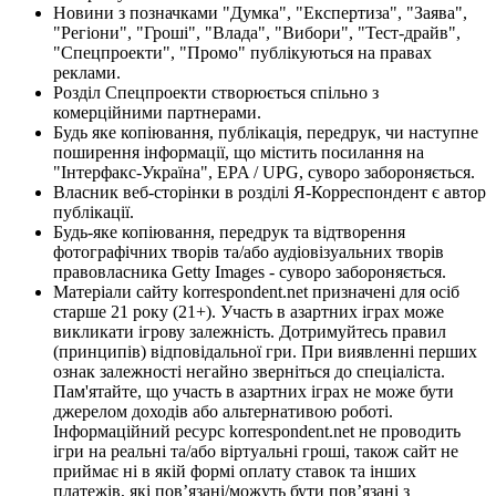
Новини з позначками "Думка", "Експертиза", "Заява",
"Регіони", "Гроші", "Влада", "Вибори", "Тест-драйв",
"Спецпроекти", "Промо" публікуються на правах
реклами.
Розділ Спецпроекти створюється спільно з
комерційними партнерами.
Будь яке копіювання, публікація, передрук, чи наступне
поширення інформації, що містить посилання на
"Інтерфакс-Україна", EPA / UPG, суворо забороняється.
Власник веб-сторінки в розділі Я-Корреспондент є автор
публікації.
Будь-яке копіювання, передрук та відтворення
фотографічних творів та/або аудіовізуальних творів
правовласника Getty Images - суворо забороняється.
Матеріали сайту korrespondent.net призначені для осіб
старше 21 року (21+). Участь в азартних іграх може
викликати ігрову залежність. Дотримуйтесь правил
(принципів) відповідальної гри. При виявленні перших
ознак залежності негайно зверніться до спеціаліста.
Пам'ятайте, що участь в азартних іграх не може бути
джерелом доходів або альтернативою роботі.
Інформаційний ресурс korrespondent.net не проводить
ігри на реальні та/або віртуальні гроші, також сайт не
приймає ні в якій формі оплату ставок та інших
платежів, які пов’язані/можуть бути пов’язані з