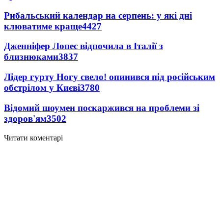
Рибальський календар на серпень: у які дні
клюватиме краще
4427
Дженніфер Лопес відпочила в Італії з
близнюками
3837
Лідер гурту Ногу свело! опинився під російським
обстрілом у Києві
3780
Відомий шоумен поскаржився на проблеми зі
здоров'ям
3502
Читати коментарі