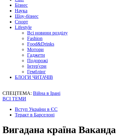
Бізнес
Наука
Шоу-бізнес
Спорт
Lifestyle
Всі новини розділу
Fashion
Food&Drinks
Мотори
Гаджети
Подорожі
Інтер'єри
Гемблінг
БЛОГИ ЧИТАЧІВ
СПЕЦТЕМА:
Війна в Ірані
ВСІ ТЕМИ
Вступ України в ЄС
Теракт в Барселоні
Вигадана країна Ваканда