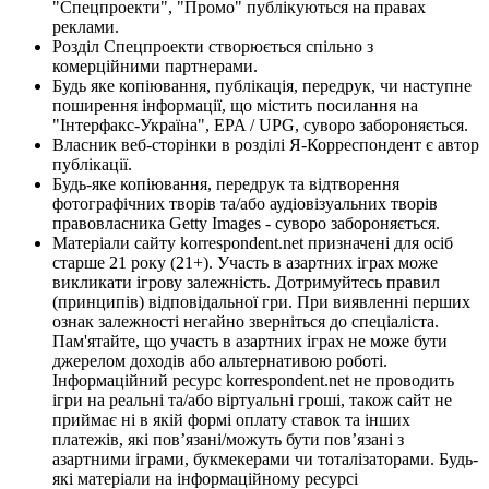
"Спецпроекти", "Промо" публікуються на правах
реклами.
Розділ Спецпроекти створюється спільно з
комерційними партнерами.
Будь яке копіювання, публікація, передрук, чи наступне
поширення інформації, що містить посилання на
"Інтерфакс-Україна", EPA / UPG, суворо забороняється.
Власник веб-сторінки в розділі Я-Корреспондент є автор
публікації.
Будь-яке копіювання, передрук та відтворення
фотографічних творів та/або аудіовізуальних творів
правовласника Getty Images - суворо забороняється.
Матеріали сайту korrespondent.net призначені для осіб
старше 21 року (21+). Участь в азартних іграх може
викликати ігрову залежність. Дотримуйтесь правил
(принципів) відповідальної гри. При виявленні перших
ознак залежності негайно зверніться до спеціаліста.
Пам'ятайте, що участь в азартних іграх не може бути
джерелом доходів або альтернативою роботі.
Інформаційний ресурс korrespondent.net не проводить
ігри на реальні та/або віртуальні гроші, також сайт не
приймає ні в якій формі оплату ставок та інших
платежів, які пов’язані/можуть бути пов’язані з
азартними іграми, букмекерами чи тоталізаторами. Будь-
які матеріали на інформаційному ресурсі