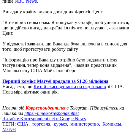
пише
NBC News
.
Вигадану країну виявив дослідник Френсіс Ценг.
"Я не вірив своїм очам. Я пошукав у Google, щоб упевнитися,
що це дійсно вигадана країна і я нічого не плутаю", - зазначив
Ценг.
У відомстві заявили, що Ваканда була включена в список для
того, щоб протестувати роботу сайту.
"Інформацію про Ваканду потрібно було видалити після
тестування, тепер вона видалена", - заявив представник
Мінсільгоспу США Майк Ілленберг.
Перший комікс Marvel продали за $1,26 мільйона
Нагадаємо, що
Китай скасовує мита на ряд товарів
зі США.
Нова міра діятиме один рік.
Новини від
Корреспондент.net
в Telegram. Підписуйтесь на
наш канал
https://t.me/korrespondentnet
Читайте Korrespondent.net в Google News
ТЕГИ:
США
,
торговля
,
курьез
,
министерство
,
Комиксы
,
Marvel