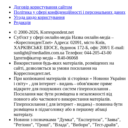
Договір користування сайтом
Політика у сфері конфіденційності і персональних даних
Угода щодо користування
Редакція
© 2000-2026, Korrespondent.net
Суб'єкт у сфері онлайн-медіа Назва онлайн-медіа –
«КореспонденТ.net» Адреса: 02091, місто Київ,
ХАРКІВСЬКЕ ШОСЕ, будинок 172-Б, офіс 208/1 E-mail:
sunlight@mediadim.com.ua
Телефон: 044-205-43-00
Ідентифікатор медіа – R40-06068
Використання будь-яких матеріалів, розміщених на
сайті, дозволяється за умови посилання на
Корреспондент.net.
При копіюванні матеріалів зі сторінки « Новини України
і світу» , для інтернет - видань - обов'язкове пряме
відкрите для пошукових систем гіперпосилання .
Посилання має бути розміщена в незалежності від
повного або часткового використання матеріалів.
Гіперпосилання ( для інтернет - видань) - повинна бути
розміщена в підзаголовку або в першому абзаці
матеріалу.
Новини з позначками "Думка", "Експертиза", "Заява",
"Регіони", "Гроші", "Влада", "Вибори", "Тест-драйв",