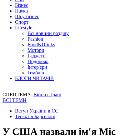
Бізнес
Наука
Шоу-бізнес
Спорт
Lifestyle
Всі новини розділу
Fashion
Food&Drinks
Мотори
Гаджети
Подорожі
Інтер'єри
Гемблінг
БЛОГИ ЧИТАЧІВ
СПЕЦТЕМА:
Війна в Ірані
ВСІ ТЕМИ
Вступ України в ЄС
Теракт в Барселоні
У США назвали ім'я Міс