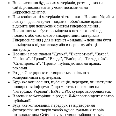
Використання будь-яких матеріалів, розміщених на
сайті, дозволяється за умови посилання на
Корреспондент.net.
При копіюванні матеріалів зі сторінки « Новини України
і світу» , для інтернет - видань - обов'язкове пряме
відкрите для пошукових систем гіперпосилання .
Посилання має бути розміщена в незалежності від
повного або часткового використання матеріалів.
Гіперпосилання ( для інтернет - видань) - повинна бути
розміщена в підзаголовку або в першому абзаці
матеріалу.
Новини з позначками "Думка", "Експертиза", "Заява",
"Регіони", "Гроші", "Влада", "Вибори", "Тест-драйв",
"Спецпроекти", "Промо" публікуються на правах
реклами.
Розділ Спецпроекти створюється спільно з
комерційними партнерами.
Будь яке копіювання, публікація, передрук, чи наступне
поширення інформації, що містить посилання на
"Інтерфакс-Україна", EPA / UPG, суворо забороняється.
Власник веб-сторінки в розділі Я-Корреспондент є автор
публікації.
Будь-яке копіювання, передрук та відтворення
фотографічних творів та/або аудіовізуальних творів
правовласника Getty Images - суворо забороняється.