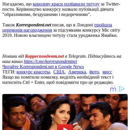
Нагадаємо, що
королеву краси позбавили титулу
за Twitter-
пости. Керівництво конкурсу назвало публікації дівчата
"образливими, бездушними і недоречними".
Також
Korrespondent.net
писав, що в Лондоні
пройшла
церемонія нагородження
за підсумками конкурсу Міс світу
2019. Новою власницею титулу стала уродженка Ямайки.
Новини від
Корреспондент.net
в Telegram. Підписуйтесь на
наш канал
https://t.me/korrespondentnet
Читайте Korrespondent.net в Google News
ТЕГИ:
конкурс красоты
,
США
,
Америка
,
фото
,
мисс
Якщо ви помітили помилку, виділіть необхідний текст і
натисніть Ctrl + Enter, щоб повідомити про це редакцію.