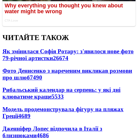
ЧИТАЙТЕ ТАКОЖ
Як змінилася Софія Ротару: з'явилося нове фото
79-річної артистки
26674
Фото Денисенко з нареченим викликав розмови
про шлюб
7490
Рибальський календар на серпень: у які дні
клюватиме краще
5533
Модель продемонструвала фігуру на пляжах
Греції
4689
Дженніфер Лопес відпочила в Італії з
близнюками
4686