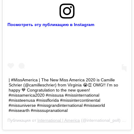
Посмотреть эту публикацию в Instagram
| #MissAmerica | The New Miss America 2020 is Camille
Schrier (@camilleschrier) from Virginia 😭👏 OMG!! I’m so
happy 💙 Congratulation to the new queen!
#missamerica2020 #missusa #missinternational
#missteenusa #missflorida #missintercontinental
#missuniverse #missgrandinternational #missworld
#missearth #misssupranational
Публикация от
International | America
(@international_poll)
19 Де