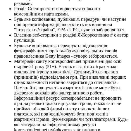
реклами.
Розділ Спецпроекти створюється спільно з
комерційними партнерами.
Будь яке копіювання, публікація, передрук, чи наступне
поширення інформації, що містить посилання на
"Інтерфакс-Україна", EPA / UPG, суворо забороняється.
Власник веб-сторінки в розділі Я-Корреспондент є автор
публікації.
Будь-яке копіювання, передрук та відтворення
фотографічних творів та/або аудіовізуальних творів
правовласника Getty Images - суворо забороняється.
Матеріали сайту korrespondent.net призначені для осіб
старше 21 року (21+). Участь в азартних іграх може
викликати ігрову залежність. Дотримуйтесь правил
(принципів) відповідальної гри. При виявленні перших
ознак залежності негайно зверніться до спеціаліста.
Пам'ятайте, що участь в азартних іграх не може бути
джерелом доходів або альтернативою роботі.
Інформаційний ресурс korrespondent.net не проводить
ігри на реальні та/або віртуальні гроші, також сайт не
приймає ні в якій формі оплату ставок та інших
платежів, які пов’язані/можуть бути пов’язані з
азартними іграми, букмекерами чи тоталізаторами. Будь-
які матеріали на інформаційному ресурсі
korrespondent.net публікуються виключно в