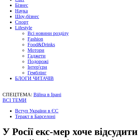
Бізнес
Наука
Шоу-бізнес
Спорт
Lifestyle
Всі новини розділу
Fashion
Food&Drinks
Мотори
Гаджети
Подорожі
Інтер'єри
Гемблінг
БЛОГИ ЧИТАЧІВ
СПЕЦТЕМА:
Війна в Ірані
ВСІ ТЕМИ
Вступ України в ЄС
Теракт в Барселоні
У Росії екс-мер хоче відсудити