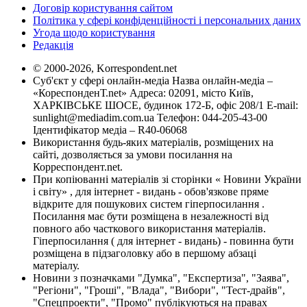
Договір користування сайтом
Політика у сфері конфіденційності і персональних даних
Угода щодо користування
Редакція
© 2000-2026, Korrespondent.net
Суб'єкт у сфері онлайн-медіа Назва онлайн-медіа –
«КореспонденТ.net» Адреса: 02091, місто Київ,
ХАРКІВСЬКЕ ШОСЕ, будинок 172-Б, офіс 208/1 E-mail:
sunlight@mediadim.com.ua
Телефон: 044-205-43-00
Ідентифікатор медіа – R40-06068
Використання будь-яких матеріалів, розміщених на
сайті, дозволяється за умови посилання на
Корреспондент.net.
При копіюванні матеріалів зі сторінки « Новини України
і світу» , для інтернет - видань - обов'язкове пряме
відкрите для пошукових систем гіперпосилання .
Посилання має бути розміщена в незалежності від
повного або часткового використання матеріалів.
Гіперпосилання ( для інтернет - видань) - повинна бути
розміщена в підзаголовку або в першому абзаці
матеріалу.
Новини з позначками "Думка", "Експертиза", "Заява",
"Регіони", "Гроші", "Влада", "Вибори", "Тест-драйв",
"Спецпроекти", "Промо" публікуються на правах