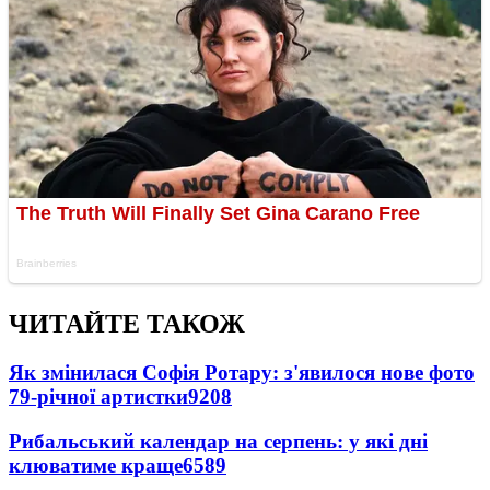
ЧИТАЙТЕ ТАКОЖ
Як змінилася Софія Ротару: з'явилося нове фото
79-річної артистки
9208
Рибальський календар на серпень: у які дні
клюватиме краще
6589