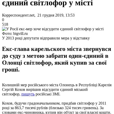
єдиний світлофор у місті
Корреспондент.net, 21 грудня 2019, 13:53
0
518
Фото: bigvill.ru
У 2013 році депутати відправили мера у відставку
Екс-глава карельского міста звернувся
до суду з метою забрати один-єдиний в
Олонці світлофор, який купив за свої
гроші.
Колишній мер російського міста Олонець в Республіці Карелія
Сергій Кохов вирішив відсудити єдиний міський
світлофор,
пишуть
російські ЗМІ.
Кохов, будучи градоначальником, придбав світлофор у 2011
році за 863,7 тисячі рублів (близько 324 тисяч гривень). За
словами екс-чиновника, купив він об'єкт за свої власні кошти.