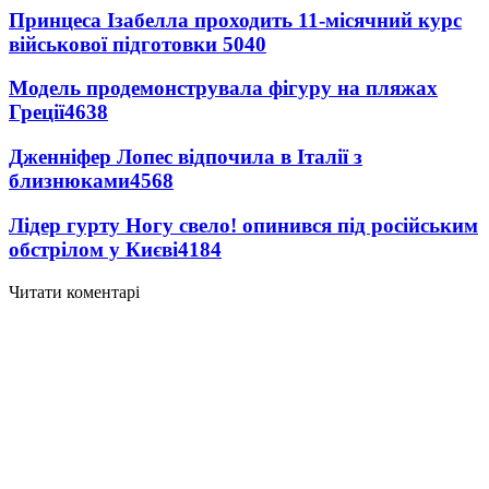
Принцеса Ізабелла проходить 11-місячний курс
військової підготовки
5040
Модель продемонструвала фігуру на пляжах
Греції
4638
Дженніфер Лопес відпочила в Італії з
близнюками
4568
Лідер гурту Ногу свело! опинився під російським
обстрілом у Києві
4184
Читати коментарі