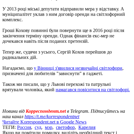
У 2013 році міські депутати відправили мера у відставку. А
муніципалітет уклав з ним договір оренди на світлофорний
комплекс.
Гроші Кохову повинні були повернути ще в 2016 році після
закінчення терміну оренди. Однак фінансів екс-мер не
дочекався навіть після поданих претензій.
Тепер же, судячи з усього, Сергій Кохов перейшов до
радикальних дій.
Нагадаємо, що
у Вінниці з'явилися незвичайні світлофори
,
призначені для любителів "зависнути" в гаджеті.
Також ми писали, що у Львові перехожі та патрульні
врятували чоловіка, який
намагався повіситися на світлофорі.
Новини від
Корреспондент.net
в Telegram. Підписуйтесь на
наш канал
https://t.me/korrespondentnet
Читайте Korrespondent.net в Google News
ТЕГИ:
Россия
,
суд
,
мэр
,
светофор
,
Карелия
Якщо ви помітили помилку, виділіть необхідний текст і