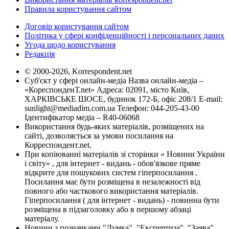
Правила користування сайтом
Договір користування сайтом
Політика у сфері конфіденційності і персональних даних
Угода щодо користування
Редакція
© 2000-2026, Korrespondent.net
Суб'єкт у сфері онлайн-медіа Назва онлайн-медіа –
«КореспонденТ.net» Адреса: 02091, місто Київ,
ХАРКІВСЬКЕ ШОСЕ, будинок 172-Б, офіс 208/1 E-mail:
sunlight@mediadim.com.ua
Телефон: 044-205-43-00
Ідентифікатор медіа – R40-06068
Використання будь-яких матеріалів, розміщених на
сайті, дозволяється за умови посилання на
Корреспондент.net.
При копіюванні матеріалів зі сторінки « Новини України
і світу» , для інтернет - видань - обов'язкове пряме
відкрите для пошукових систем гіперпосилання .
Посилання має бути розміщена в незалежності від
повного або часткового використання матеріалів.
Гіперпосилання ( для інтернет - видань) - повинна бути
розміщена в підзаголовку або в першому абзаці
матеріалу.
Новини з позначками "Думка", "Експертиза", "Заява",