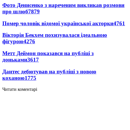
Фото Денисенко з нареченим викликав розмови
про шлюб
7879
Помер чоловік відомої української акторки
4761
Вікторія Бекхем похизувалася ідеальною
фігурою
4276
Метт Деймон показався на публіці з
доньками
3617
Дантес дебютував на публіці з новою
коханою
1775
Читати коментарі