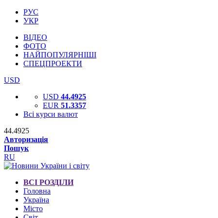
РУС
УКР
ВІДЕО
ФОТО
НАЙПОПУЛЯРНІШІ
СПЕЦПРОЕКТИ
USD
USD
44.4925
EUR
51.3357
Всі курси валют
44.4925
Авторизація
Пошук
RU
ВСІ РОЗДІЛИ
Головна
Україна
Місто
Світ