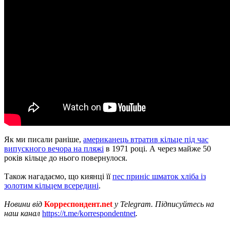
Як ми писали раніше,
американець втратив кільце під час
випускного вечора на пляжі
в 1971 році. А через майже 50
років кільце до нього повернулося.
Також нагадаємо, що киянці її
пес приніс шматок хліба із
золотим кільцем всередині
.
Новини від
Корреспондент.net
у Telegram. Підписуйтесь на
наш канал
https://t.me/korrespondentnet
.