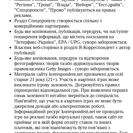
"Регіони", "Гроші", "Влада", "Вибори", "Тест-драйв",
"Спецпроекти", "Промо" публікуються на правах
реклами.
Розділ Спецпроекти створюється спільно з
комерційними партнерами.
Будь яке копіювання, публікація, передрук, чи наступне
поширення інформації, що містить посилання на
"Інтерфакс-Україна", EPA / UPG, суворо забороняється.
Власник веб-сторінки в розділі Я-Корреспондент є автор
публікації.
Будь-яке копіювання, передрук та відтворення
фотографічних творів та/або аудіовізуальних творів
правовласника Getty Images - суворо забороняється.
Матеріали сайту korrespondent.net призначені для осіб
старше 21 року (21+). Участь в азартних іграх може
викликати ігрову залежність. Дотримуйтесь правил
(принципів) відповідальної гри. При виявленні перших
ознак залежності негайно зверніться до спеціаліста.
Пам'ятайте, що участь в азартних іграх не може бути
джерелом доходів або альтернативою роботі.
Інформаційний ресурс korrespondent.net не проводить
ігри на реальні та/або віртуальні гроші, також сайт не
приймає ні в якій формі оплату ставок та інших
платежів, які пов’язані/можуть бути пов’язані з
азартними іграми, букмекерами чи тоталізаторами. Будь-