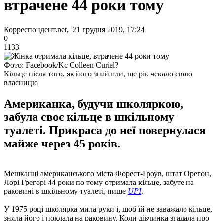
втрачене 44 роки тому
Корреспондент.net, 21 грудня 2019, 17:24
0
1133
Фото: Facebook/Kc Colleen Curiel?
Кільце після того, як його знайшли, ще рік чекало свою
власницю
Американка, будучи школяркою,
забула своє кільце в шкільному
туалеті. Прикраса до неї повернулася
майже через 45 років.
Мешканці американського міста Форест-Гроув, штат Орегон,
Лорі Грегорі 44 роки по тому отримала кільце, забуте на
раковині в шкільному туалеті, пише
UPI
.
У 1975 році школярка мила руки і, щоб їй не заважало кільце,
зняла його і поклала на раковину. Коли дівчинка згадала про