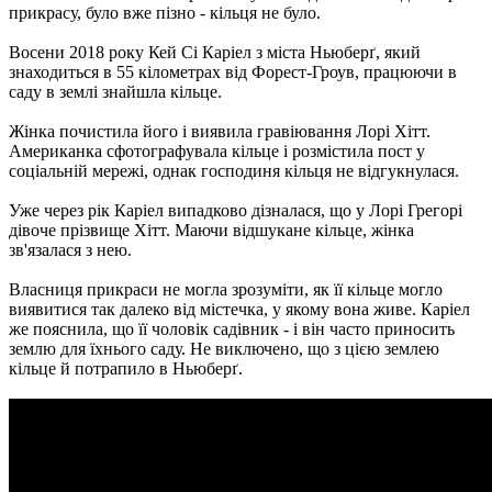
прикрасу, було вже пізно - кільця не було.
Восени 2018 року Кей Сі Каріел з міста Ньюберґ, який
знаходиться в 55 кілометрах від Форест-Гроув, працюючи в
саду в землі знайшла кільце.
Жінка почистила його і виявила гравіювання Лорі Хітт.
Американка сфотографувала кільце і розмістила пост у
соціальній мережі, однак господиня кільця не відгукнулася.
Уже через рік Каріел випадково дізналася, що у Лорі Грегорі
дівоче прізвище Хітт. Маючи відшукане кільце, жінка
зв'язалася з нею.
Власниця прикраси не могла зрозуміти, як її кільце могло
виявитися так далеко від містечка, у якому вона живе. Каріел
же пояснила, що її чоловік садівник - і він часто приносить
землю для їхнього саду. Не виключено, що з цією землею
кільце й потрапило в Ньюберґ.