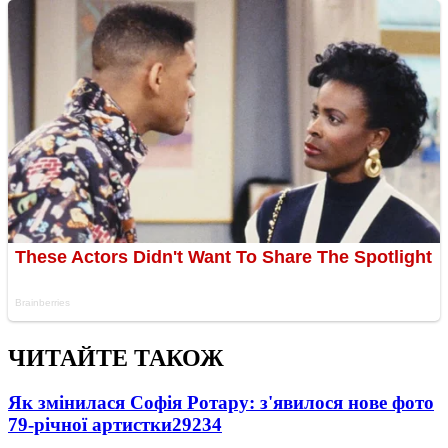
ЧИТАЙТЕ ТАКОЖ
Як змінилася Софія Ротару: з'явилося нове фото
79-річної артистки
29234