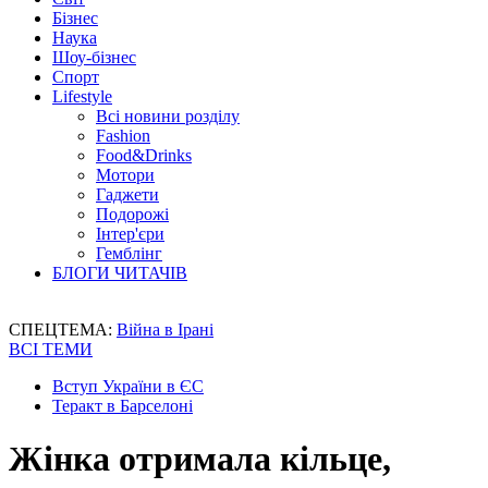
Бізнес
Наука
Шоу-бізнес
Спорт
Lifestyle
Всі новини розділу
Fashion
Food&Drinks
Мотори
Гаджети
Подорожі
Інтер'єри
Гемблінг
БЛОГИ ЧИТАЧІВ
СПЕЦТЕМА:
Війна в Ірані
ВСІ ТЕМИ
Вступ України в ЄС
Теракт в Барселоні
Жінка отримала кільце,