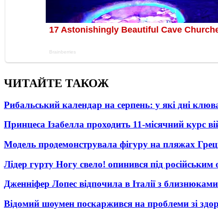
ЧИТАЙТЕ ТАКОЖ
Рибальський календар на серпень: у які дні клю
Принцеса Ізабелла проходить 11-місячний курс ві
Модель продемонструвала фігуру на пляжах Греці
Лідер гурту Ногу свело! опинився під російським 
Дженніфер Лопес відпочила в Італії з близнюками
Відомий шоумен поскаржився на проблеми зі здо