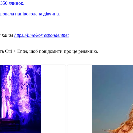
350 ялинок.
цювала напівоголена дівчина.
ш канал
https://t.me/korrespondentnet
ь Ctrl + Enter, щоб повідомити про це редакцію.