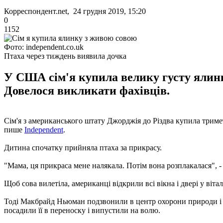
Корреспондент.net, 24 грудня 2019, 15:20
0
1152
Фото: independent.co.uk
Птаха через тиждень виявила дочка
У США сім'я купила велику густу ялинку
Довелося викликати фахівців.
Сім'я з американського штату Джорджія до Різдва купила тримет
пише
Independent
.
Дитина спочатку прийняла птаха за прикрасу.
"Мама, ця прикраса мене налякала. Потім вона розплакалася", 
Щоб сова вилетіла, американці відкрили всі вікна і двері у віт
Тоді Макбрайд Ньюман подзвонили в центр охорони природи і п
посадили її в переноску і випустили на волю.