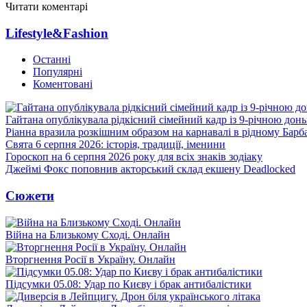
Читати коментарі
Lifestyle&Fashion
Останні
Популярні
Коментовані
Гайтана опублікувала рідкісний сімейний кадр із 9-річною дон
Ріанна вразила розкішним образом на карнавалі в рідному Барб
Свята 6 серпня 2026: історія, традиції, іменини
Гороскоп на 6 серпня 2026 року для всіх знаків зодіаку
Джеймі Фокс поповнив акторський склад екшену Deadlocked
Сюжети
Війна на Близькому Сході. Онлайн
Вторгнення Росії в Україну. Онлайн
Підсумки 05.08: Удар по Києву і брак антибалістики