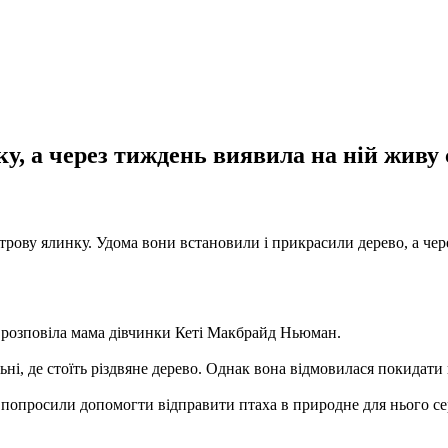
, а через тиждень виявила на ній живу с
рову ялинку. Удома вони встановили і прикрасили дерево, а чере
- розповіла мама дівчинки Кеті Макбрайд Ньюман.
альні, де стоїть різдвяне дерево. Однак вона відмовилася покидати
опросили допомогти відправити птаха в природне для нього сер