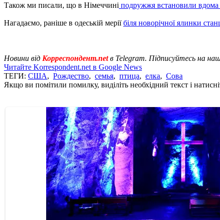
Також ми писали, що в Німеччині
подружжя встановили вдома 
Нагадаємо, раніше в одеській мерії
біля новорічної ялинки стан
Новини від
Корреспондент.net
в Telegram. Підписуйтесь на на
Читайте Korrespondent.net в Google News
ТЕГИ:
США
,
Рождество
,
семья
,
птица
,
елка
,
Сова
Якщо ви помітили помилку, виділіть необхідний текст і натисніт