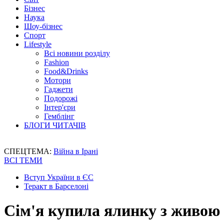
Бізнес
Наука
Шоу-бізнес
Спорт
Lifestyle
Всі новини розділу
Fashion
Food&Drinks
Мотори
Гаджети
Подорожі
Інтер'єри
Гемблінг
БЛОГИ ЧИТАЧІВ
СПЕЦТЕМА:
Війна в Ірані
ВСІ ТЕМИ
Вступ України в ЄС
Теракт в Барселоні
Сім'я купила ялинку з живою