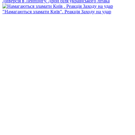
Диверсія в Лейпцигу. Дрон біля українського літака
"Намагаються зламати Київ". Реакція Заходу на удар