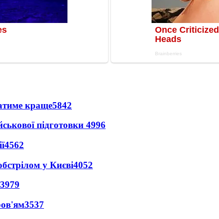
ватиме краще
5842
йськової підготовки
4996
ї
4562
обстрілом у Києві
4052
3979
ров'ям
3537