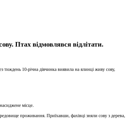
ову. Птах відмовлявся відлітати.
з тиждень 10-річна дівчинка виявила на ялинці живу сову,
 насиджене місце.
едовище проживання. Приїхавши, фахівці зняли сову з дерева,