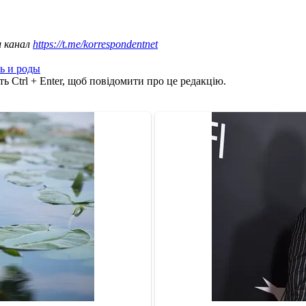
ш канал
https://t.me/korrespondentnet
ь и роды
ь Ctrl + Enter, щоб повідомити про це редакцію.