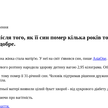
нення
ля того, як її син помер кілька років 
добре.
а жінка стала матір'ю. У неї на світ з'явився син, пише
AsiaOne
.
евого розтину народила здорову дитину вагою 2,95 кілограма. О
 тому помер її 31-річний син. Чоловік підтримав рішення дружин
іла.
тньої матері виявили цілий букет хвороб - від цукрового діабету 
наючи про вагітність.
життя.