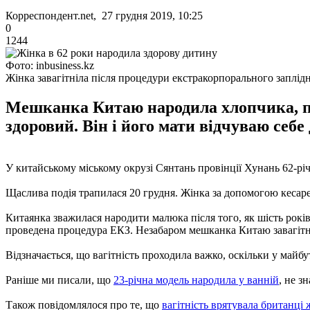
Корреспондент.net, 27 грудня 2019, 10:25
0
1244
Фото: inbusiness.kz
Жінка завагітніла після процедури екстракорпорального заплід
Мешканка Китаю народила хлопчика, піс
здоровий. Він і його мати відчуваю себе 
У китайському міському окрузі Сянтань провінції Хунань 62-річн
Щаслива подія трапилася 20 грудня. Жінка за допомогою кесар
Китаянка зважилася народити малюка після того, як шість років
проведена процедура ЕКЗ. Незабаром мешканка Китаю завагітн
Відзначається, що вагітність проходила важко, оскільки у майбу
Раніше ми писали, що
23-річна модель народила у ванній
, не з
Також повідомлялося про те, що
вагітність врятувала британці 