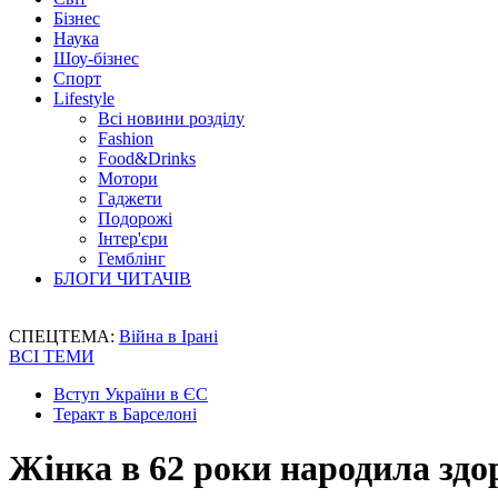
Бізнес
Наука
Шоу-бізнес
Спорт
Lifestyle
Всі новини розділу
Fashion
Food&Drinks
Мотори
Гаджети
Подорожі
Інтер'єри
Гемблінг
БЛОГИ ЧИТАЧІВ
СПЕЦТЕМА:
Війна в Ірані
ВСІ ТЕМИ
Вступ України в ЄС
Теракт в Барселоні
Жінка в 62 роки народила здо