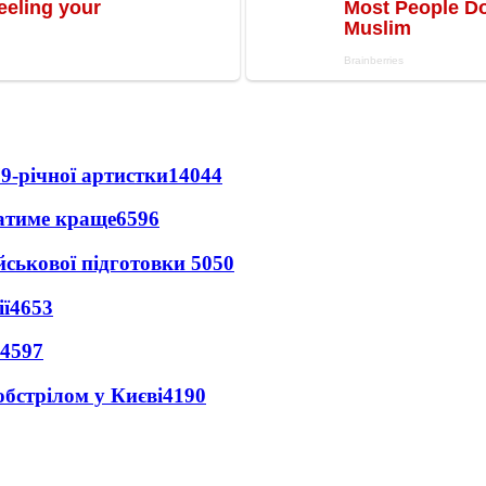
9-річної артистки
14044
ватиме краще
6596
йськової підготовки
5050
ї
4653
4597
обстрілом у Києві
4190