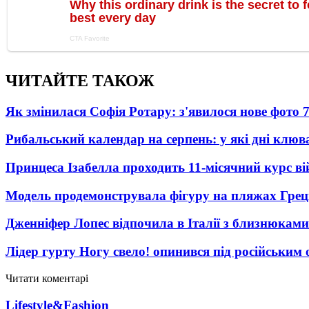
ЧИТАЙТЕ ТАКОЖ
Як змінилася Софія Ротару: з'явилося нове фото 7
Рибальський календар на серпень: у які дні клю
Принцеса Ізабелла проходить 11-місячний курс ві
Модель продемонструвала фігуру на пляжах Греці
Дженніфер Лопес відпочила в Італії з близнюками
Лідер гурту Ногу свело! опинився під російським 
Читати коментарі
Lifestyle&Fashion