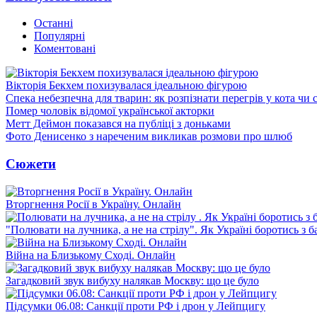
Останні
Популярні
Коментовані
Вікторія Бекхем похизувалася ідеальною фігурою
Спека небезпечна для тварин: як розпізнати перегрів у кота чи 
Помер чоловік відомої української акторки
Метт Деймон показався на публіці з доньками
Фото Денисенко з нареченим викликав розмови про шлюб
Сюжети
Вторгнення Росії в Україну. Онлайн
"Полювати на лучника, а не на стрілу". Як Україні боротись з 
Війна на Близькому Сході. Онлайн
Загадковий звук вибуху налякав Москву: що це було
Підсумки 06.08: Санкції проти РФ і дрон у Лейпцигу