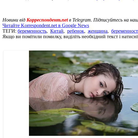
Новини від
Корреспондент.net
в Telegram. Підписуйтесь на на
Читайте Korrespondent.net в Google News
ТЕГИ:
беременность
,
Китай
,
ребенок
,
женщина
,
беременност
Якщо ви помітили помилку, виділіть необхідний текст і натисніт