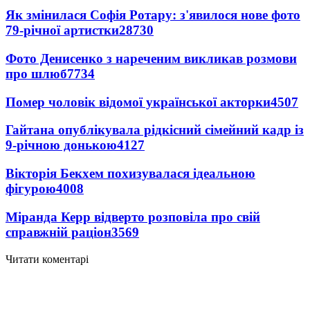
Як змінилася Софія Ротару: з'явилося нове фото
79-річної артистки
28730
Фото Денисенко з нареченим викликав розмови
про шлюб
7734
Помер чоловік відомої української акторки
4507
Гайтана опублікувала рідкісний сімейний кадр із
9-річною донькою
4127
Вікторія Бекхем похизувалася ідеальною
фігурою
4008
Міранда Керр відверто розповіла про свій
справжній раціон
3569
Читати коментарі