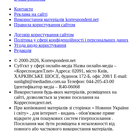
Контакти
Реклама на сайті
Використання матеріалів korrespondent.net
Правила користування сайтом
Договір користування сайтом
Політика у сфері конфіденційності і персональних даних
Угода щодо користування
Редакція
© 2000-2026, Korrespondent.net
Суб'єкт у сфері онлайн-медіа Назва онлайн-медіа –
«КореспонденТ.net» Адреса: 02091, місто Київ,
ХАРКІВСЬКЕ ШОСЕ, будинок 172-Б, офіс 208/1 E-mail:
sunlight@mediadim.com.ua
Телефон: 044-205-43-00
Ідентифікатор медіа – R40-06068
Використання будь-яких матеріалів, розміщених на
сайті, дозволяється за умови посилання на
Корреспондент.net.
При копіюванні матеріалів зі сторінки « Новини України
і світу» , для інтернет - видань - обов'язкове пряме
відкрите для пошукових систем гіперпосилання .
Посилання має бути розміщена в незалежності від
повного або часткового використання матеріалів.