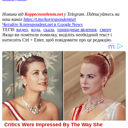
Новини від
Корреспондент.net
у Telegram. Підписуйтесь на
наш канал
https://t.me/korrespondentnet
Читайте Korrespondent.net в Google News
ТЕГИ:
видео
,
вода
,
скала
,
природные явления
,
смерч
Якщо ви помітили помилку, виділіть необхідний текст і
натисніть Ctrl + Enter, щоб повідомити про це редакцію.