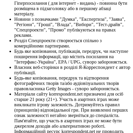
Гіперпосилання ( для інтернет - видань) - повинна бути
розміщена в підзаголовку або в першому абзаці
матеріалу.
Новини з позначками "Думка", "Експертиза", "Заява",
"Регіони", "Гроші", "Влада", "Вибори", "Тест-драйв",
"Спецпроекти", "Промо" публікуються на правах
реклами.
Розділ Спецпроекти створюється спільно з
комерційними партнерами.
Будь яке копіювання, публікація, передрук, чи наступне
поширення інформації, що містить посилання на
"Інтерфакс-Україна", EPA / UPG, суворо забороняється.
Власник веб-сторінки в розділі Я-Корреспондент є автор
публікації.
Будь-яке копіювання, передрук та відтворення
фотографічних творів та/або аудіовізуальних творів
правовласника Getty Images - суворо забороняється.
Матеріали сайту korrespondent.net призначені для осіб
старше 21 року (21+). Участь в азартних іграх може
викликати ігрову залежність. Дотримуйтесь правил
(принципів) відповідальної гри. При виявленні перших
ознак залежності негайно зверніться до спеціаліста.
Пам'ятайте, що участь в азартних іграх не може бути
джерелом доходів або альтернативою роботі.
Інформаційний ресурс korrespondent.net не проводить