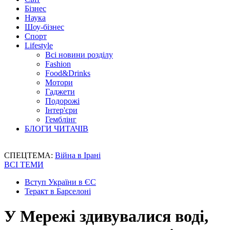
Бізнес
Наука
Шоу-бізнес
Спорт
Lifestyle
Всі новини розділу
Fashion
Food&Drinks
Мотори
Гаджети
Подорожі
Інтер'єри
Гемблінг
БЛОГИ ЧИТАЧІВ
СПЕЦТЕМА:
Війна в Ірані
ВСІ ТЕМИ
Вступ України в ЄС
Теракт в Барселоні
У Мережі здивувалися воді,