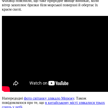
Фахівці пояснили, що таке природне явище виникає, коли
вітер захоплює бризки біля морської поверхні й обертає їх
краєм скелі.
Напередодні
фото світанку злякало Мережу
. Також
повідомлялося про те, що
в китайському місті злякалися трьох
сонць у небі
.