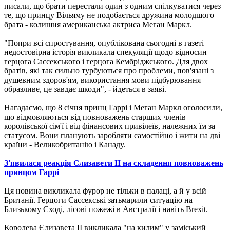
писали, що брати перестали один з одним спілкуватися через
те, що принцу Вільяму не подобається дружина молодшого
брата - колишня американська актриса Меган Маркл.
"Попри всі спростування, опублікована сьогодні в газеті
недостовірна історія викликала спекуляції щодо відносин
герцога Сассекського і герцога Кембріджського. Для двох
братів, які так сильно турбуються про проблеми, пов'язані з
душевним здоров'ям, використання мови підбурювання
образливе, це завдає шкоди", - йдеться в заяві.
Нагадаємо, що 8 січня принц Гаррі і Меган Маркл оголосили,
що відмовляються від повноважень старших членів
королівської сім'ї і від фінансових привілеїв, належних їм за
статусом. Вони планують заробляти самостійно і жити на дві
країни - Великобританію і Канаду.
З'явилася реакція Єлизавети II на складення повноважень
принцом Гаррі
Ця новина викликала фурор не тільки в палаці, а й у всій
Британії. Герцоги Сассекські затьмарили ситуацію на
Близькому Сході, лісові пожежі в Австралії і навіть Brexit.
Королева Єлизавета II викликала "на килим" у заміський