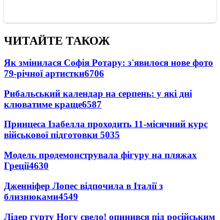
ЧИТАЙТЕ ТАКОЖ
Як змінилася Софія Ротару: з'явилося нове фото
79-річної артистки
6706
Рибальський календар на серпень: у які дні
клюватиме краще
6587
Принцеса Ізабелла проходить 11-місячний курс
військової підготовки
5035
Модель продемонструвала фігуру на пляжах
Греції
4630
Дженніфер Лопес відпочила в Італії з
близнюками
4549
Лідер гурту Ногу свело! опинився під російським