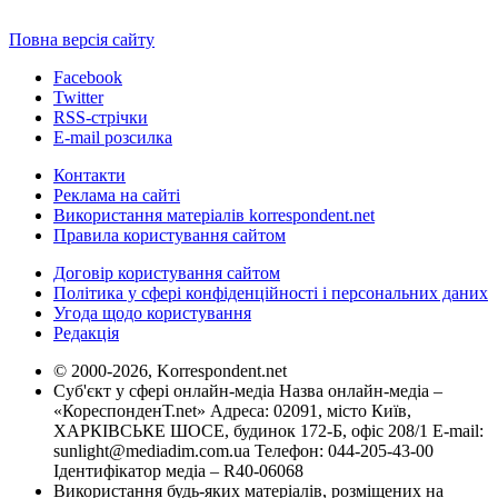
Повна версія сайту
Facebook
Twitter
RSS-стрічки
E-mail розсилка
Контакти
Реклама на сайті
Використання матеріалів korrespondent.net
Правила користування сайтом
Договір користування сайтом
Політика у сфері конфіденційності і персональних даних
Угода щодо користування
Редакція
© 2000-2026, Korrespondent.net
Суб'єкт у сфері онлайн-медіа Назва онлайн-медіа –
«КореспонденТ.net» Адреса: 02091, місто Київ,
ХАРКІВСЬКЕ ШОСЕ, будинок 172-Б, офіс 208/1 E-mail:
sunlight@mediadim.com.ua
Телефон: 044-205-43-00
Ідентифікатор медіа – R40-06068
Використання будь-яких матеріалів, розміщених на