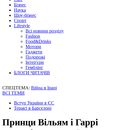
Бізнес
Наука
Шоу-бізнес
Спорт
Lifestyle
Всі новини розділу
Fashion
Food&Drinks
Мотори
Гаджети
Подорожі
Інтер'єри
Гемблінг
БЛОГИ ЧИТАЧІВ
СПЕЦТЕМА:
Війна в Ірані
ВСІ ТЕМИ
Вступ України в ЄС
Теракт в Барселоні
Принци Вільям і Гаррі