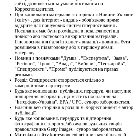
сайті, дозволяється за умови посилання на
Корреспондент.net.
При копіюванні матеріалів зі сторінки « Новини України
і світу» , для інтернет - видань - обов'язкове пряме
відкрите для пошукових систем гіперпосилання .
Посилання має бути розміщена в незалежності від
повного або часткового використання матеріалів.
Гіперпосилання ( для інтернет - видань) - повинна бути
розміщена в підзаголовку або в першому абзаці
матеріалу.
Новини з позначками "Думка", "Експертиза", "Заява",
"Регіони", "Гроші", "Влада", "Вибори", "Тест-драйв",
"Спецпроекти", "Промо" публікуються на правах
реклами.
Розділ Спецпроекти створюється спільно з
комерційними партнерами.
Будь яке копіювання, публікація, передрук, чи наступне
поширення інформації, що містить посилання на
"Інтерфакс-Україна", EPA / UPG, суворо забороняється.
Власник веб-сторінки в розділі Я-Корреспондент є автор
публікації.
Будь-яке копіювання, передрук та відтворення
фотографічних творів та/або аудіовізуальних творів
правовласника Getty Images - суворо забороняється.
Матеріали сайту korrespondent.net призначені для осіб