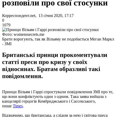
розповіли про свої стосунки
Корреспондент.net, 13 січня 2020, 17:17
0
1079
Фото: womenssecrets.me
Брати ворогують, так як Вільяму не подобається Меган Маркл
- ЗМІ
Британські принци прокоментували
статті преси про кризу у своїх
відносинах. Братам образливі такі
повідомлення.
Принци Вільям і Гаррі спростували повідомлення ЗМІ про те,
що вони конфліктують один з одним. Така заява вийшла з
канцелярії герцогів Кембриджського і Сассекського,
пише
Times
.
Відзначимо, що британська, а слідом за нею і світова преса