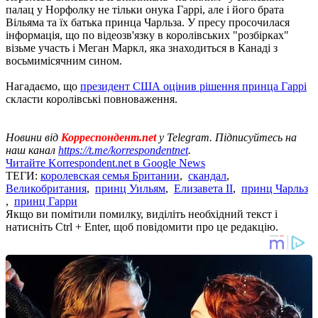
палац у Норфолку не тільки онука Гаррі, але і його брата
Вільяма та їх батька принца Чарльза. У пресу просочилася
інформація, що по відеозв'язку в королівських "розбірках"
візьме участь і Меган Маркл, яка знаходиться в Канаді з
восьмимісячним сином.
Нагадаємо, що
президент США оцінив рішення принца Гаррі
скласти королівські повноваження.
Новини від
Корреспондент.net
у Telegram. Підписуйтесь на
наш канал
https://t.me/korrespondentnet
.
Читайте Korrespondent.net в Google News
ТЕГИ:
королевская семья Британии
,
скандал
,
Великобритания
,
принц Уильям
,
Елизавета II
,
принц Чарльз
,
принц Гарри
Якщо ви помітили помилку, виділіть необхідний текст і
натисніть Ctrl + Enter, щоб повідомити про це редакцію.