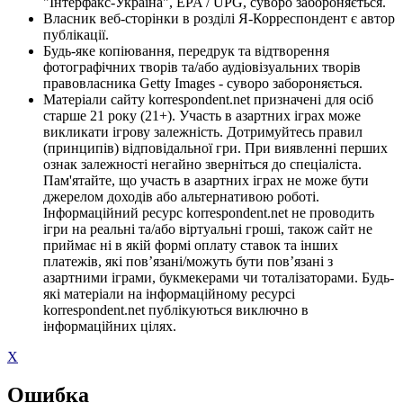
"Інтерфакс-Україна", EPA / UPG, суворо забороняється.
Власник веб-сторінки в розділі Я-Корреспондент є автор
публікації.
Будь-яке копіювання, передрук та відтворення
фотографічних творів та/або аудіовізуальних творів
правовласника Getty Images - суворо забороняється.
Матеріали сайту korrespondent.net призначені для осіб
старше 21 року (21+). Участь в азартних іграх може
викликати ігрову залежність. Дотримуйтесь правил
(принципів) відповідальної гри. При виявленні перших
ознак залежності негайно зверніться до спеціаліста.
Пам'ятайте, що участь в азартних іграх не може бути
джерелом доходів або альтернативою роботі.
Інформаційний ресурс korrespondent.net не проводить
ігри на реальні та/або віртуальні гроші, також сайт не
приймає ні в якій формі оплату ставок та інших
платежів, які пов’язані/можуть бути пов’язані з
азартними іграми, букмекерами чи тоталізаторами. Будь-
які матеріали на інформаційному ресурсі
korrespondent.net публікуються виключно в
інформаційних цілях.
X
Ошибка