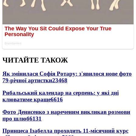
ЧИТАЙТЕ ТАКОЖ
Як змінилася Софія Ротару: з'явилося нове фото
79-річної артистки
23468
Рибальський календар на серпень: у які дні
клюватиме краще
6616
Фото Денисенко з нареченим викликав розмови
про шлюб
6131
Принцеса Ізабелла проходить 11-місячний курс