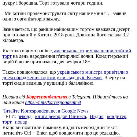
цукру і борошна. Торт готували чотири години.
"Ми хотіли продемонструвати світу наше вміння", - заявив
один з організаторів заходу.
Зазначається, що раніше найдовшим тортом вважався десерт,
приготований у Китаї в 2018 році. Довжина його склала 3,2
кілометра.
Як стало відомо раніше,
американка отримала непристойний
торт
на день народження п'ятирічної дочки. Кондитерський
виріб більше призначався для вечірки 18+.
Також повідомлялося, що
українського міністра привітали з
днем народження тортом у вигляді руїн Кремля
. Зверху на
торті сидів ведмідь у вушанці з балалайкою.
Новини від
Корреспондент.net
в Telegram. Підписуйтесь на
наш канал
https://t.me/korrespondentnet
Читайте Korrespondent.net в Google News
ТЕГИ:
рекорд
,
книга рекордов Гиннеса
,
Индия
,
кондитер
,
торт
,
повар
Якщо ви помітили помилку, виділіть необхідний текст і
натисніть Ctrl + Enter, щоб повідомити про це редакцію.