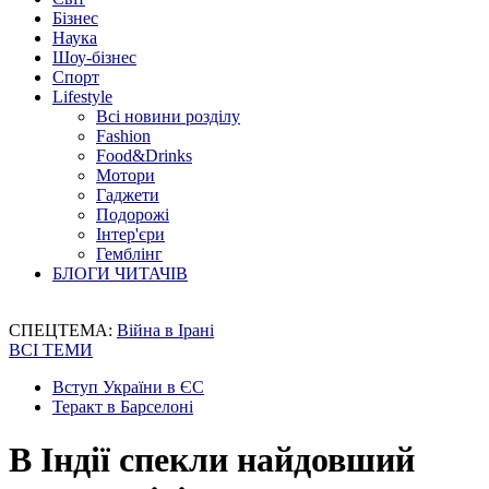
Бізнес
Наука
Шоу-бізнес
Спорт
Lifestyle
Всі новини розділу
Fashion
Food&Drinks
Мотори
Гаджети
Подорожі
Інтер'єри
Гемблінг
БЛОГИ ЧИТАЧІВ
СПЕЦТЕМА:
Війна в Ірані
ВСІ ТЕМИ
Вступ України в ЄС
Теракт в Барселоні
В Індії спекли найдовший