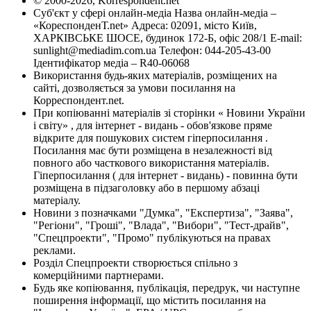
© 2000-2026, Korrespondent.net
Суб'єкт у сфері онлайн-медіа Назва онлайн-медіа –
«КореспонденТ.net» Адреса: 02091, місто Київ,
ХАРКІВСЬКЕ ШОСЕ, будинок 172-Б, офіс 208/1 E-mail:
sunlight@mediadim.com.ua
Телефон: 044-205-43-00
Ідентифікатор медіа – R40-06068
Використання будь-яких матеріалів, розміщених на
сайті, дозволяється за умови посилання на
Корреспондент.net.
При копіюванні матеріалів зі сторінки « Новини України
і світу» , для інтернет - видань - обов'язкове пряме
відкрите для пошукових систем гіперпосилання .
Посилання має бути розміщена в незалежності від
повного або часткового використання матеріалів.
Гіперпосилання ( для інтернет - видань) - повинна бути
розміщена в підзаголовку або в першому абзаці
матеріалу.
Новини з позначками "Думка", "Експертиза", "Заява",
"Регіони", "Гроші", "Влада", "Вибори", "Тест-драйв",
"Спецпроекти", "Промо" публікуються на правах
реклами.
Розділ Спецпроекти створюється спільно з
комерційними партнерами.
Будь яке копіювання, публікація, передрук, чи наступне
поширення інформації, що містить посилання на