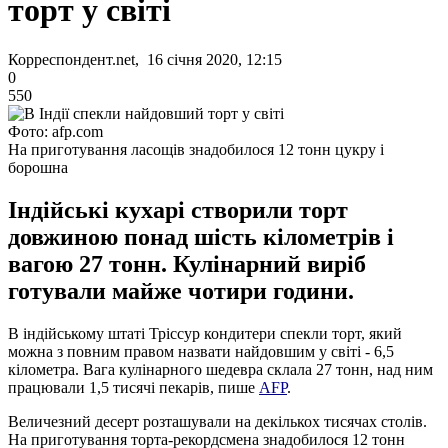
торт у світі
Корреспондент.net, 16 січня 2020, 12:15
0
550
Фото: afp.com
На приготування ласощів знадобилося 12 тонн цукру і
борошна
Індійські кухарі створили торт
довжиною понад шість кілометрів і
вагою 27 тонн. Кулінарний виріб
готували майже чотири години.
В індійському штаті Тріссур кондитери спекли торт, який
можна з повним правом назвати найдовшим у світі - 6,5
кілометра. Вага кулінарного шедевра склала 27 тонн, над ним
працювали 1,5 тисячі пекарів, пише
AFP
.
Величезний десерт розташували на декількох тисячах столів.
На приготування торта-рекордсмена знадобилося 12 тонн