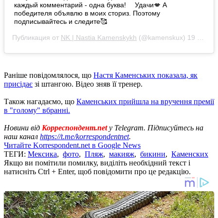
каждый комментарий - одна буква! ⠀ Удачи💋 А
победителя объявлю в моих сториз. Поэтому
подписывайтесь и следите🥰
Публикация от
NK | Nastia Kamenskykh
(@kamenskux)
19 Янв 2020 в 11:18 PST
Раніше повідомлялося, що
Настя Каменських показала, як
присідає
зі штангою. Відео зняв її тренер.
Також нагадаємо, що
Каменських прийшла на вручення премії
в "голому" вбранні.
Новини від
Корреспондент.net
у Telegram. Підписуйтесь на
наш канал
https://t.me/korrespondentnet
.
Читайте Korrespondent.net в Google News
ТЕГИ:
Мексика
,
фото
,
Пляж
,
макияж
,
бикини
,
Каменских
Якщо ви помітили помилку, виділіть необхідний текст і
натисніть Ctrl + Enter, щоб повідомити про це редакцію.