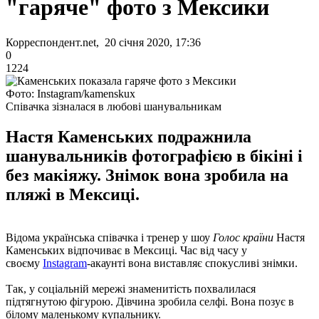
"гаряче" фото з Мексики
Корреспондент.net, 20 січня 2020, 17:36
0
1224
Фото: Instagram/kamenskux
Співачка зізналася в любові шанувальникам
Настя Каменських подражнила
шанувальників фотографією в бікіні і
без макіяжу. Знімок вона зробила на
пляжі в Мексиці.
Відома українська співачка і тренер у шоу
Голос країни
Настя
Каменських відпочиває в Мексиці. Час від часу у
своєму
Instagram
-акаунті вона виставляє спокусливі знімки.
Так, у соціальній мережі знаменитість похвалилася
підтягнутою фігурою. Дівчина зробила селфі. Вона позує в
білому маленькому купальнику.