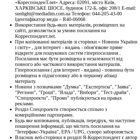
«КореспонденТ.net» Адреса: 02091, місто Київ,
ХАРКІВСЬКЕ ШОСЕ, будинок 172-Б, офіс 208/1 E-mail:
sunlight@mediadim.com.ua
Телефон: 044-205-43-00
Ідентифікатор медіа – R40-06068
Використання будь-яких матеріалів, розміщених на
сайті, дозволяється за умови посилання на
Корреспондент.net.
При копіюванні матеріалів зі сторінки « Новини України
і світу» , для інтернет - видань - обов'язкове пряме
відкрите для пошукових систем гіперпосилання .
Посилання має бути розміщена в незалежності від
повного або часткового використання матеріалів.
Гіперпосилання ( для інтернет - видань) - повинна бути
розміщена в підзаголовку або в першому абзаці
матеріалу.
Новини з позначками "Думка", "Експертиза", "Заява",
"Регіони", "Гроші", "Влада", "Вибори", "Тест-драйв",
"Спецпроекти", "Промо" публікуються на правах
реклами.
Розділ Спецпроекти створюється спільно з
комерційними партнерами.
Будь яке копіювання, публікація, передрук, чи наступне
поширення інформації, що містить посилання на
"Інтерфакс-Україна", EPA / UPG, суворо забороняється.
Власник веб-сторінки в розділі Я-Корреспондент є автор