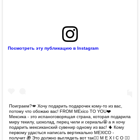
Посмотреть эту публикацию в Instagram
Поиграем?💋 Хочу подарить подарочек кому-то из вас,
потому что обожаю вас! FROM MExico TO YOU❤️ ⠀
Мексика - это испаноговорящая страна, которая подарила
миру текилу, шоколад, перец чили и сериалы🤩 а я хочу
подарить мексиканский сувенир одному из вас! 🌵 Кому
первому удасться написать вертикально MEXICO -
получит 🎁 Это должно выглядеть вот так👇🏻 M E X I C O ☝🏻