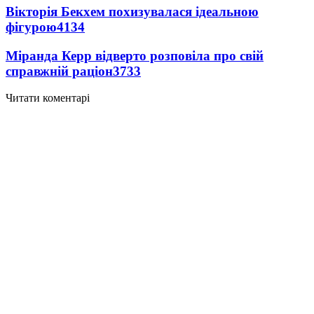
Вікторія Бекхем похизувалася ідеальною
фігурою
4134
Міранда Керр відверто розповіла про свій
справжній раціон
3733
Читати коментарі