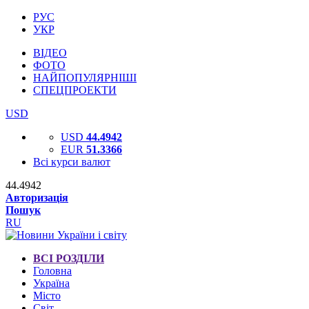
РУС
УКР
ВІДЕО
ФОТО
НАЙПОПУЛЯРНІШІ
СПЕЦПРОЕКТИ
USD
USD
44.4942
EUR
51.3366
Всі курси валют
44.4942
Авторизація
Пошук
RU
ВСІ РОЗДІЛИ
Головна
Україна
Місто
Світ