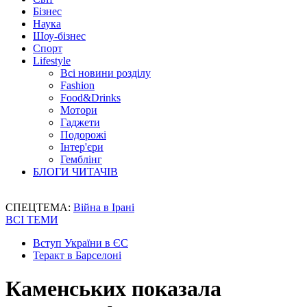
Бізнес
Наука
Шоу-бізнес
Спорт
Lifestyle
Всі новини розділу
Fashion
Food&Drinks
Мотори
Гаджети
Подорожі
Інтер'єри
Гемблінг
БЛОГИ ЧИТАЧІВ
СПЕЦТЕМА:
Війна в Ірані
ВСІ ТЕМИ
Вступ України в ЄС
Теракт в Барселоні
Каменських показала