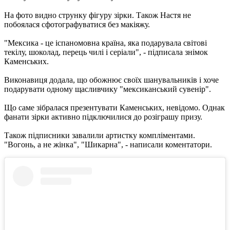
На фото видно струнку фігуру зірки. Також Настя не
побоялася сфотографуватися без макіяжу.
"Мексика - це іспаномовна країна, яка подарувала світові
текілу, шоколад, перець чилі і серіали", - підписала знімок
Каменських.
Виконавиця додала, що обожнює своїх шанувальників і хоче
подарувати одному щасливчику "мексиканський сувенір".
Що саме зібралася презентувати Каменських, невідомо. Однак
фанати зірки активно підключилися до розіграшу призу.
Також підписники завалили артистку компліментами.
"Вогонь, а не жінка", "Шикарна", - написали коментатори.