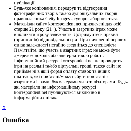
публікації.
Будь-яке копіювання, передрук та відтворення
фотографічних творів та/або аудіовізуальних творів
правовласника Getty Images - суворо забороняється.
Матеріали сайту korrespondent.net призначені для осіб
старше 21 року (21+). Участь в азартних іграх може
викликати ігрову залежність. Дотримуйтесь правил
(принципів) відповідальної гри. При виявленні перших
ознак залежності негайно зверніться до спеціаліста.
Пам'ятайте, що участь в азартних іграх не може бути
джерелом доходів або альтернативою роботі.
Інформаційний ресурс korrespondent.net не проводить
ігри на реальні та/або віртуальні гроші, також сайт не
приймає ні в якій формі оплату ставок та інших
платежів, які пов’язані/можуть бути пов’язані з
азартними іграми, букмекерами чи тоталізаторами. Будь-
які матеріали на інформаційному ресурсі
korrespondent.net публікуються виключно в
інформаційних цілях.
X
Ошибка