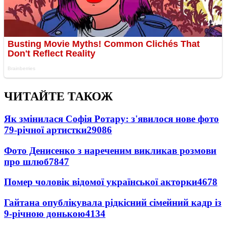
ЧИТАЙТЕ ТАКОЖ
Як змінилася Софія Ротару: з'явилося нове фото
79-річної артистки
29086
Фото Денисенко з нареченим викликав розмови
про шлюб
7847
Помер чоловік відомої української акторки
4678
Гайтана опублікувала рідкісний сімейний кадр із
9-річною донькою
4134