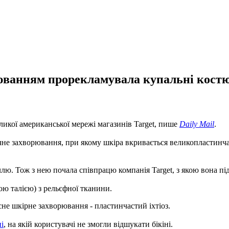
юванням прорекламувала купальні костю
икої американської мережі магазинів Target, пише
Daily Mail
.
тичне захворювання, при якому шкіра вкривається великопластин
ллю. Тож з нею почала співпрацю компанія Target, з якою вона пі
ою талією) з рельєфної тканини.
існе шкірне захворювання - пластинчастий іхтіоз.
і
, на якій користувачі не змогли відшукати бікіні.