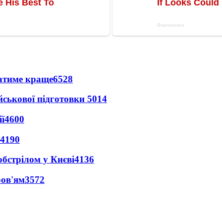
ватиме краще
6528
йськової підготовки
5014
ї
4600
4190
обстрілом у Києві
4136
ров'ям
3572