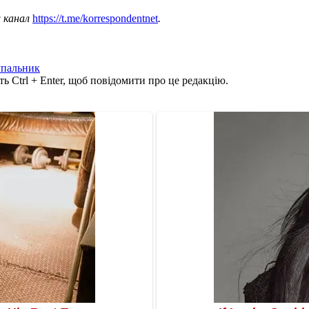
ш канал
https://t.me/korrespondentnet
.
упальник
ь Ctrl + Enter, щоб повідомити про це редакцію.