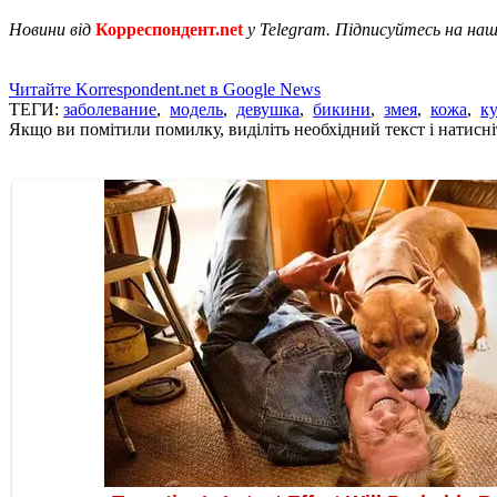
Новини від
Корреспондент.net
у Telegram. Підписуйтесь на на
Читайте Korrespondent.net в Google News
ТЕГИ:
заболевание
,
модель
,
девушка
,
бикини
,
змея
,
кожа
,
к
Якщо ви помітили помилку, виділіть необхідний текст і натисніт