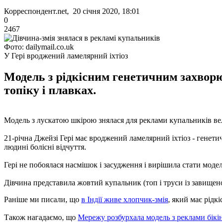
Корреспондент.net, 20 січня 2020, 18:01
0
2467
Фото: dailymail.co.uk
У Гері вроджений ламелярний іхтіоз
Модель з рідкісним генетичним захвор
топіку і плавках.
Модель з лускатою шкірою знялася для реклами купальників вел
21-річна Джейзі Гері має вроджений ламелярний іхтіоз - гене
людині болісні відчуття.
Гері не побоялася насмішок і засудження і вирішила стати моде
Дівчина представила жовтий купальник (топ і труси із завищен
Раніше ми писали, що
в Індії живе хлопчик-змія
, який має рідк
Також нагадаємо, що
Мережу розбурхала модель з реклами бікін