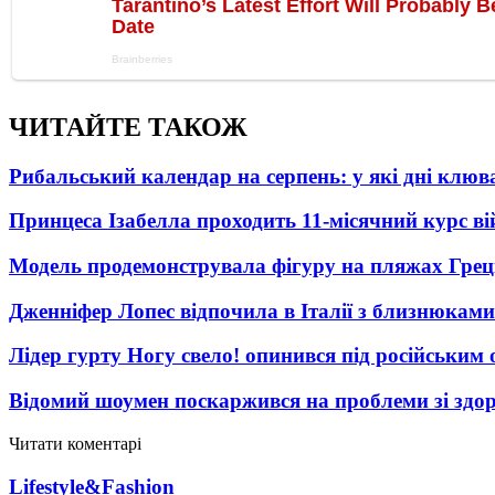
ЧИТАЙТЕ ТАКОЖ
Рибальський календар на серпень: у які дні клю
Принцеса Ізабелла проходить 11-місячний курс ві
Модель продемонструвала фігуру на пляжах Греці
Дженніфер Лопес відпочила в Італії з близнюками
Лідер гурту Ногу свело! опинився під російським 
Відомий шоумен поскаржився на проблеми зі здо
Читати коментарі
Lifestyle&Fashion