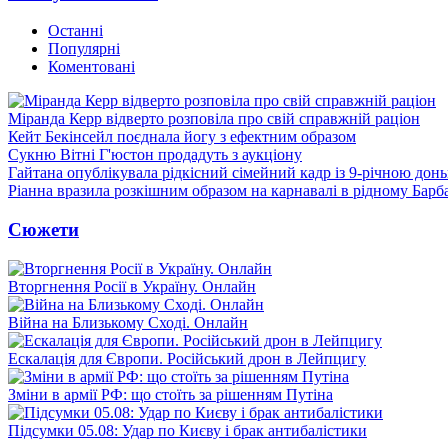
Останні
Популярні
Коментовані
Міранда Керр відверто розповіла про свій справжній раціон
Кейт Бекінсейл поєднала йогу з ефектним образом
Сукню Вітні Г'юстон продадуть з аукціону
Гайтана опублікувала рідкісний сімейний кадр із 9-річною дон
Ріанна вразила розкішним образом на карнавалі в рідному Барб
Сюжети
Вторгнення Росії в Україну. Онлайн
Війна на Близькому Сході. Онлайн
Ескалація для Європи. Російський дрон в Лейпцигу
Зміни в армії РФ: що стоїть за рішенням Путіна
Підсумки 05.08: Удар по Києву і брак антибалістики