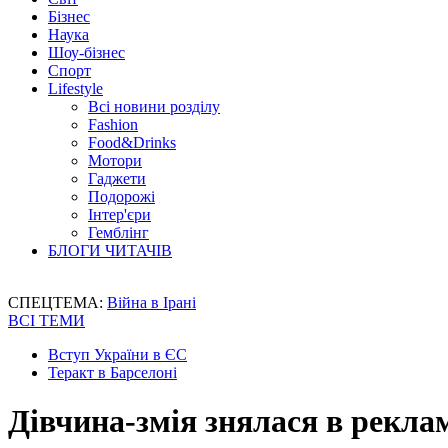
Бізнес
Наука
Шоу-бізнес
Спорт
Lifestyle
Всі новини розділу
Fashion
Food&Drinks
Мотори
Гаджети
Подорожі
Інтер'єри
Гемблінг
БЛОГИ ЧИТАЧІВ
СПЕЦТЕМА:
Війна в Ірані
ВСІ ТЕМИ
Вступ України в ЄС
Теракт в Барселоні
Дівчина-змія знялася в рекла