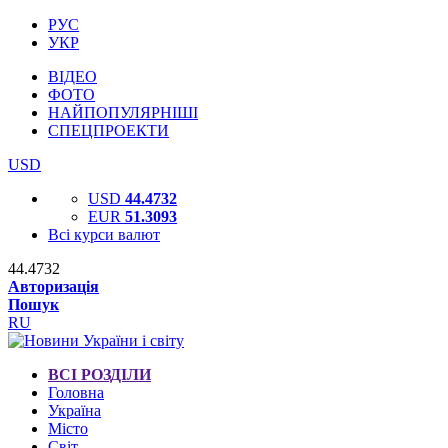
РУС
УКР
ВІДЕО
ФОТО
НАЙПОПУЛЯРНІШІ
СПЕЦПРОЕКТИ
USD
USD
44.4732
EUR
51.3093
Всі курси валют
44.4732
Авторизація
Пошук
RU
ВСІ РОЗДІЛИ
Головна
Україна
Місто
Світ