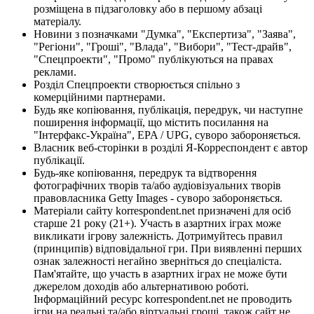
розміщена в підзаголовку або в першому абзаці
матеріалу.
Новини з позначками "Думка", "Експертиза", "Заява",
"Регіони", "Гроші", "Влада", "Вибори", "Тест-драйв",
"Спецпроекти", "Промо" публікуються на правах
реклами.
Розділ Спецпроекти створюється спільно з
комерційними партнерами.
Будь яке копіювання, публікація, передрук, чи наступне
поширення інформації, що містить посилання на
"Інтерфакс-Україна", EPA / UPG, суворо забороняється.
Власник веб-сторінки в розділі Я-Корреспондент є автор
публікації.
Будь-яке копіювання, передрук та відтворення
фотографічних творів та/або аудіовізуальних творів
правовласника Getty Images - суворо забороняється.
Матеріали сайту korrespondent.net призначені для осіб
старше 21 року (21+). Участь в азартних іграх може
викликати ігрову залежність. Дотримуйтесь правил
(принципів) відповідальної гри. При виявленні перших
ознак залежності негайно зверніться до спеціаліста.
Пам'ятайте, що участь в азартних іграх не може бути
джерелом доходів або альтернативою роботі.
Інформаційний ресурс korrespondent.net не проводить
ігри на реальні та/або віртуальні гроші, також сайт не