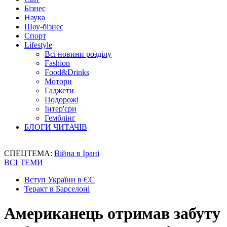
Бізнес
Наука
Шоу-бізнес
Спорт
Lifestyle
Всі новини розділу
Fashion
Food&Drinks
Мотори
Гаджети
Подорожі
Інтер'єри
Гемблінг
БЛОГИ ЧИТАЧІВ
СПЕЦТЕМА:
Війна в Ірані
ВСІ ТЕМИ
Вступ України в ЄС
Теракт в Барселоні
Американець отримав забуту