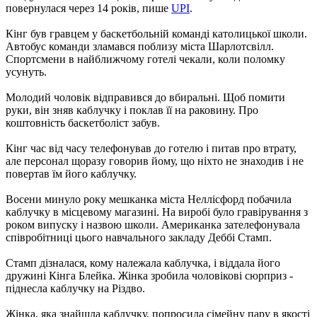
повернулася через 14 років, пише
UPI
.
Кінг був гравцем у баскетбольній команді католицької школи.
Автобус команди зламався поблизу міста Шарлотсвілл.
Спортсмени в найближчому готелі чекали, коли поломку
усунуть.
Молодий чоловік відправився до вбиральні. Щоб помити
руки, він зняв каблучку і поклав її на раковину. Про
коштовність баскетболіст забув.
Кінг час від часу телефонував до готелю і питав про втрату,
але персонал щоразу говорив йому, що ніхто не знаходив і не
повертав їм його каблучку.
Восени минуло року мешканка міста Неллісфорд побачила
каблучку в місцевому магазині. На виробі було гравірування з
роком випуску і назвою школи. Американка зателефонувала
співробітниці цього навчального закладу Деббі Стамп.
Стамп дізналася, кому належала каблучка, і віддала його
дружині Кінга Блейка. Жінка зробила чоловікові сюрприз -
піднесла каблучку на Різдво.
Жінка, яка знайшла каблучку, попросила сімейну пару в якості