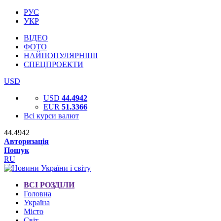
РУС
УКР
ВІДЕО
ФОТО
НАЙПОПУЛЯРНІШІ
СПЕЦПРОЕКТИ
USD
USD
44.4942
EUR
51.3366
Всі курси валют
44.4942
Авторизація
Пошук
RU
ВСІ РОЗДІЛИ
Головна
Україна
Місто
Світ