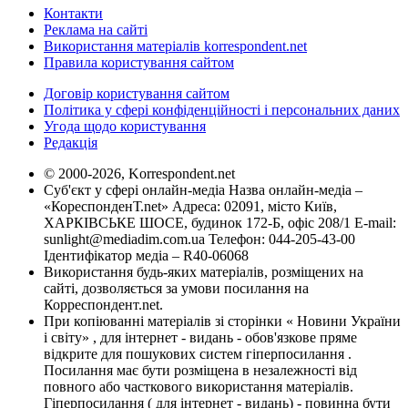
Контакти
Реклама на сайті
Використання матеріалів korrespondent.net
Правила користування сайтом
Договір користування сайтом
Політика у сфері конфіденційності і персональних даних
Угода щодо користування
Редакція
© 2000-2026, Korrespondent.net
Суб'єкт у сфері онлайн-медіа Назва онлайн-медіа –
«КореспонденТ.net» Адреса: 02091, місто Київ,
ХАРКІВСЬКЕ ШОСЕ, будинок 172-Б, офіс 208/1 E-mail:
sunlight@mediadim.com.ua
Телефон: 044-205-43-00
Ідентифікатор медіа – R40-06068
Використання будь-яких матеріалів, розміщених на
сайті, дозволяється за умови посилання на
Корреспондент.net.
При копіюванні матеріалів зі сторінки « Новини України
і світу» , для інтернет - видань - обов'язкове пряме
відкрите для пошукових систем гіперпосилання .
Посилання має бути розміщена в незалежності від
повного або часткового використання матеріалів.
Гіперпосилання ( для інтернет - видань) - повинна бути