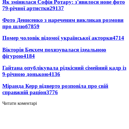
Як змінилася Софія Ротару: з'явилося нове фото
79-річної артистки
29137
Фото Денисенко з нареченим викликав розмови
про шлюб
7859
Помер чоловік відомої української акторки
4714
Вікторія Бекхем похизувалася ідеальною
фігурою
4184
Гайтана опублікувала рідкісний сімейний кадр із
9-річною донькою
4136
Міранда Керр відверто розповіла про свій
справжній раціон
3776
Читати коментарі