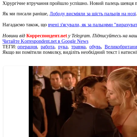
Хірургічне втручання пройшло успішно. Новий палець шевця при
Як ми писали раніше,
Лободу висміяли за шість пальців на нозі
Нагадаємо також, що
вчені з'ясували, як за пальцями "вирахув
Новини від
Корреспондент.net
у Telegram. Підписуйтесь на на
Читайте Korrespondent.net в Google News
ТЕГИ:
операция
,
работа
,
рука
,
травма
,
обувь
,
Великобритани
Якщо ви помітили помилку, виділіть необхідний текст і натисніт