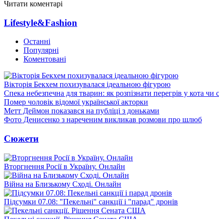
Читати коментарі
Lifestyle&Fashion
Останні
Популярні
Коментовані
Вікторія Бекхем похизувалася ідеальною фігурою
Спека небезпечна для тварин: як розпізнати перегрів у кота чи 
Помер чоловік відомої української акторки
Метт Деймон показався на публіці з доньками
Фото Денисенко з нареченим викликав розмови про шлюб
Сюжети
Вторгнення Росії в Україну. Онлайн
Війна на Близькому Сході. Онлайн
Підсумки 07.08: "Пекельні" санкції і "парад" дронів