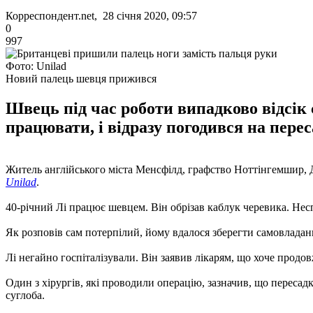
Корреспондент.net, 28 січня 2020, 09:57
0
997
Фото: Unilad
Новий палець шевця прижився
Швець під час роботи випадково відсік 
працювати, і відразу погодився на пере
Житель англійського міста Менсфілд, графство Ноттінгемшир, Д
Unilad
.
40-річний Лі працює шевцем. Він обрізав каблук черевика. Несп
Як розповів сам потерпілий, йому вдалося зберегти самовладанн
Лі негайно госпіталізували. Він заявив лікарям, що хоче прод
Один з хірургів, які проводили операцію, зазначив, що пересад
суглоба.