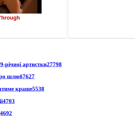
9-річної артистки
27798
про шлюб
7627
ватиме краще
5538
ї
4703
4692