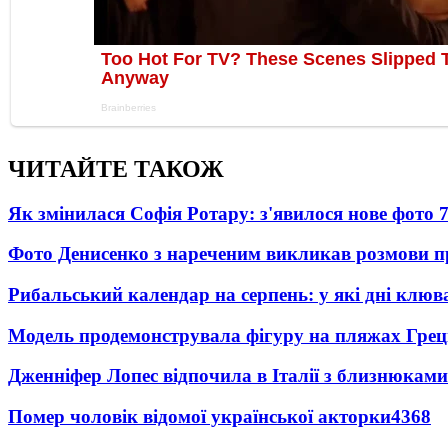
ЧИТАЙТЕ ТАКОЖ
Як змінилася Софія Ротару: з'явилося нове фото 7
Фото Денисенко з нареченим викликав розмови 
Рибальський календар на серпень: у які дні клю
Модель продемонструвала фігуру на пляжах Греці
Дженніфер Лопес відпочила в Італії з близнюками
Помер чоловік відомої української акторки
4368