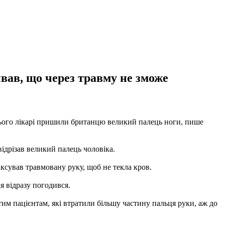
ивав, що через травму не зможе
 нього лікарі пришили британцю великий палець ноги, пише
ідрізав великий палець чоловіка.
іксував травмовану руку, щоб не текла кров.
я відразу погодився.
тим пацієнтам, які втратили більшу частину пальця руки, аж до