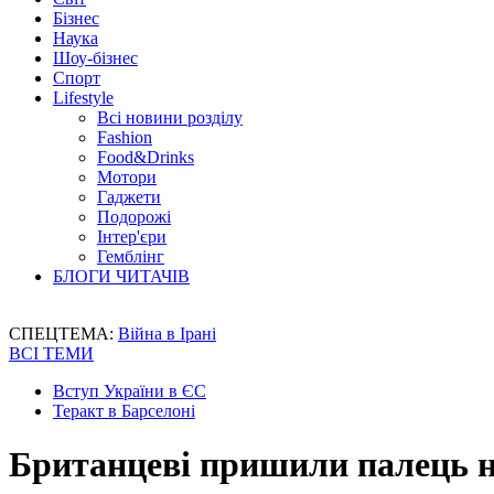
Бізнес
Наука
Шоу-бізнес
Спорт
Lifestyle
Всі новини розділу
Fashion
Food&Drinks
Мотори
Гаджети
Подорожі
Інтер'єри
Гемблінг
БЛОГИ ЧИТАЧІВ
СПЕЦТЕМА:
Війна в Ірані
ВСІ ТЕМИ
Вступ України в ЄС
Теракт в Барселоні
Британцеві пришили палець н