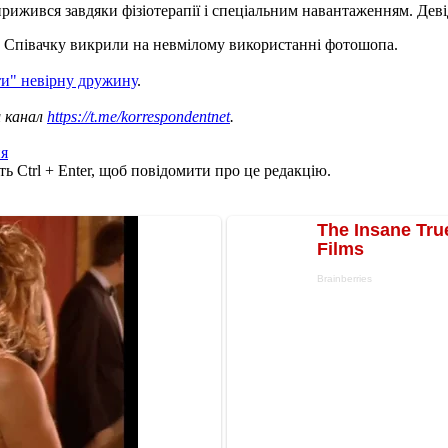
жився завдяки фізіотерапії і спеціальним навантаженням. Девід
. Співачку викрили на невмілому використанні фотошопа.
ати" невірну дружину
.
ш канал
https://t.me/korrespondentnet
.
я
ь Ctrl + Enter, щоб повідомити про це редакцію.