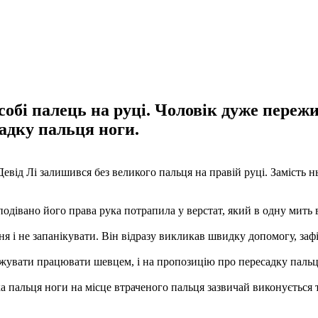
собі палець на руці. Чоловік дуже переж
садку пальця ноги.
евід Лі залишився без великого пальця на правій руці. Замість
одівано його права рука потрапила у верстат, який в одну мить в
я і не запанікувати. Він відразу викликав швидку допомогу, заф
овжувати працювати шевцем, і на пропозицію про пересадку пальц
ка пальця ноги на місце втраченого пальця зазвичай виконується 