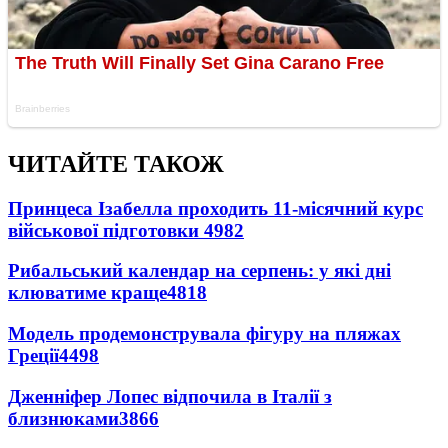
ЧИТАЙТЕ ТАКОЖ
Принцеса Ізабелла проходить 11-місячний курс
військової підготовки
4982
Рибальський календар на серпень: у які дні
клюватиме краще
4818
Модель продемонструвала фігуру на пляжах
Греції
4498
Дженніфер Лопес відпочила в Італії з
близнюками
3866