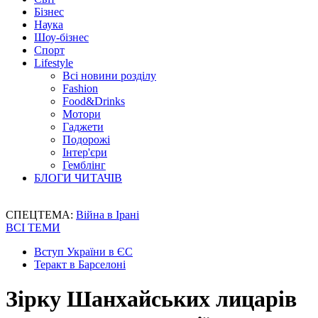
Бізнес
Наука
Шоу-бізнес
Спорт
Lifestyle
Всі новини розділу
Fashion
Food&Drinks
Мотори
Гаджети
Подорожі
Інтер'єри
Гемблінг
БЛОГИ ЧИТАЧІВ
СПЕЦТЕМА:
Війна в Ірані
ВСІ ТЕМИ
Вступ України в ЄС
Теракт в Барселоні
Зірку Шанхайських лицарів