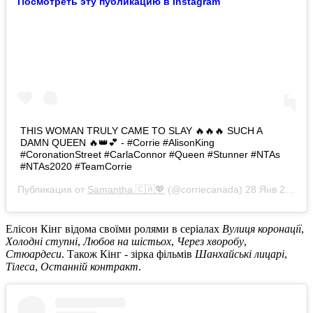
Посмотреть эту публикацию в Instagram
THIS WOMAN TRULY CAME TO SLAY 🔥🔥🔥 SUCH A
DAMN QUEEN 🔥👑💕 - #Corrie #AlisonKing
#CoronationStreet #CarlaConnor #Queen #Stunner #NTAs
#NTAs2020 #TeamCorrie
Публикация от
Samantha 🇨🇦💖
(@corriecanada)
28 Янв 2020 в 9:52 PST
Елісон Кінг відома своїми ролями в серіалах
Вулиця коронації
,
Холодні ступні
,
Любов на шістьох
,
Через хворобу
,
Стюардеси
. Також Кінг - зірка фільмів
Шанхайські лицарі
,
Тілеса
,
Останній контракт
.