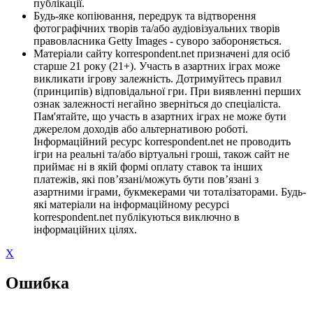
публікації.
Будь-яке копіювання, передрук та відтворення
фотографічних творів та/або аудіовізуальних творів
правовласника Getty Images - суворо забороняється.
Матеріали сайту korrespondent.net призначені для осіб
старше 21 року (21+). Участь в азартних іграх може
викликати ігрову залежність. Дотримуйтесь правил
(принципів) відповідальної гри. При виявленні перших
ознак залежності негайно зверніться до спеціаліста.
Пам'ятайте, що участь в азартних іграх не може бути
джерелом доходів або альтернативою роботі.
Інформаційний ресурс korrespondent.net не проводить
ігри на реальні та/або віртуальні гроші, також сайт не
приймає ні в якій формі оплату ставок та інших
платежів, які пов’язані/можуть бути пов’язані з
азартними іграми, букмекерами чи тоталізаторами. Будь-
які матеріали на інформаційному ресурсі
korrespondent.net публікуються виключно в
інформаційних цілях.
X
Ошибка