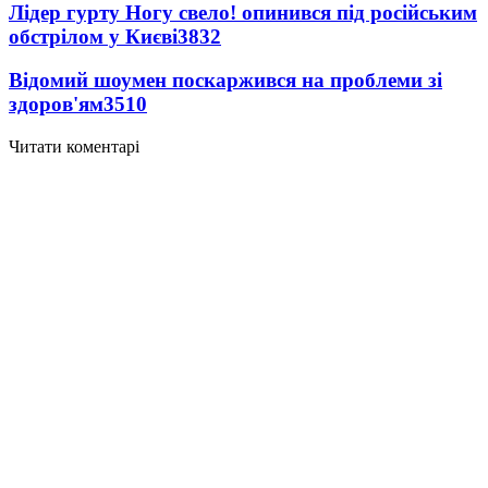
Лідер гурту Ногу свело! опинився під російським
обстрілом у Києві
3832
Відомий шоумен поскаржився на проблеми зі
здоров'ям
3510
Читати коментарі