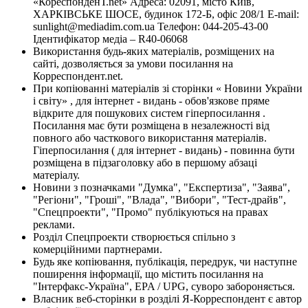
«КореспонденТ.net» Адреса: 02091, місто Київ,
ХАРКІВСЬКЕ ШОСЕ, будинок 172-Б, офіс 208/1 E-mail:
sunlight@mediadim.com.ua
Телефон: 044-205-43-00
Ідентифікатор медіа – R40-06068
Використання будь-яких матеріалів, розміщених на
сайті, дозволяється за умови посилання на
Корреспондент.net.
При копіюванні матеріалів зі сторінки « Новини України
і світу» , для інтернет - видань - обов'язкове пряме
відкрите для пошукових систем гіперпосилання .
Посилання має бути розміщена в незалежності від
повного або часткового використання матеріалів.
Гіперпосилання ( для інтернет - видань) - повинна бути
розміщена в підзаголовку або в першому абзаці
матеріалу.
Новини з позначками "Думка", "Експертиза", "Заява",
"Регіони", "Гроші", "Влада", "Вибори", "Тест-драйв",
"Спецпроекти", "Промо" публікуються на правах
реклами.
Розділ Спецпроекти створюється спільно з
комерційними партнерами.
Будь яке копіювання, публікація, передрук, чи наступне
поширення інформації, що містить посилання на
"Інтерфакс-Україна", EPA / UPG, суворо забороняється.
Власник веб-сторінки в розділі Я-Корреспондент є автор