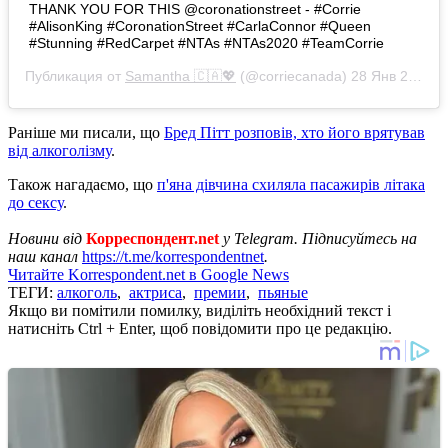
THANK YOU FOR THIS @coronationstreet - #Corrie
#AlisonKing #CoronationStreet #CarlaConnor #Queen
#Stunning #RedCarpet #NTAs #NTAs2020 #TeamCorrie
Публикация от
Samantha 🇨🇦💖
(@corriecanada)
28 Янв 2020 в 10:52 PST
Раніше ми писали, що
Бред Пітт розповів, хто його врятував
від алкоголізму
.
Також нагадаємо, що
п'яна дівчина схиляла пасажирів літака
до сексу
.
Новини від
Корреспондент.net
у Telegram. Підписуйтесь на
наш канал
https://t.me/korrespondentnet
.
Читайте Korrespondent.net в Google News
ТЕГИ:
алкоголь
,
актриса
,
премии
,
пьяные
Якщо ви помітили помилку, виділіть необхідний текст і
натисніть Ctrl + Enter, щоб повідомити про це редакцію.