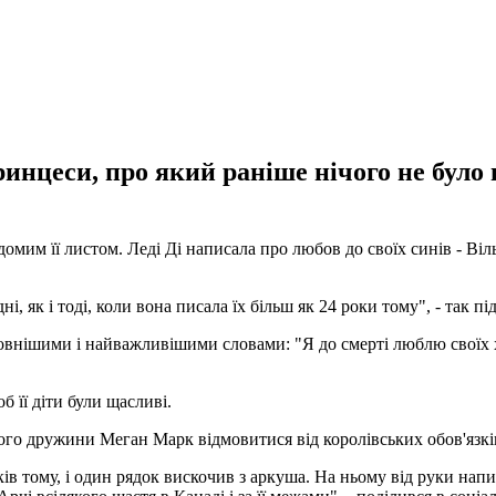
инцеси, про який раніше нічого не було
им її листом. Леді Ді написала про любов до своїх синів - Віль
і, як і тоді, коли вона писала їх більш як 24 роки тому", - так п
оловнішими і найважливішими словами: "Я до смерті люблю своїх 
б її діти були щасливі.
го дружини Меган Марк відмовитися від королівських обов'язків
в тому, і один рядок вискочив з аркуша. На ньому від руки написа