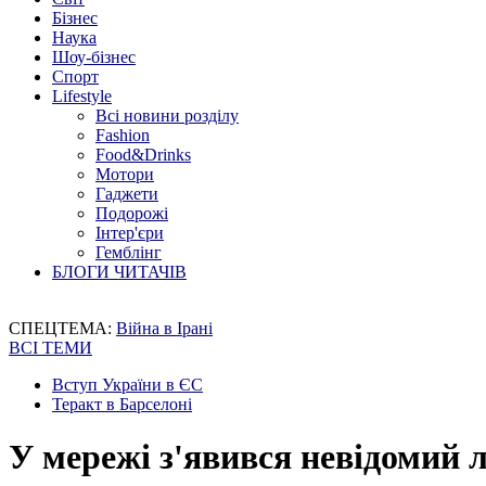
Бізнес
Наука
Шоу-бізнес
Спорт
Lifestyle
Всі новини розділу
Fashion
Food&Drinks
Мотори
Гаджети
Подорожі
Інтер'єри
Гемблінг
БЛОГИ ЧИТАЧІВ
СПЕЦТЕМА:
Війна в Ірані
ВСІ ТЕМИ
Вступ України в ЄС
Теракт в Барселоні
У мережі з'явився невідомий 