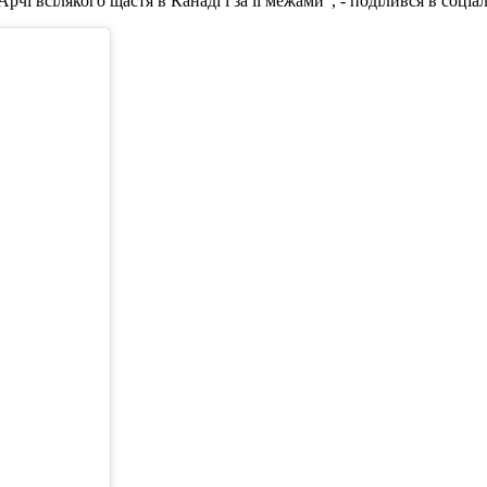
рчі всілякого щастя в Канаді і за її межами", - поділився в соці