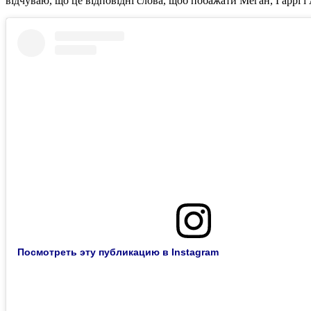
відчуваю, що це відповідні слова, щоб побажати Меган, Гаррі і А
Посмотреть эту публикацию в Instagram