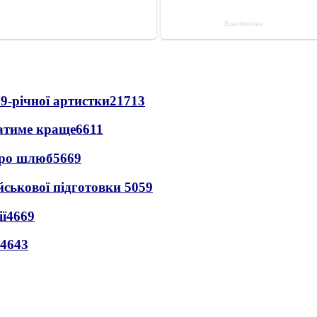
9-річної артистки
21713
ватиме краще
6611
про шлюб
5669
йськової підготовки
5059
ї
4669
4643