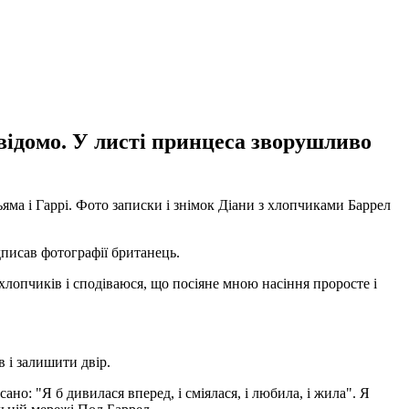
 відомо. У листі принцеса зворушливо
яма і Гаррі. Фото записки і знімок Діани з хлопчиками Баррел
ідписав фотографії британець.
хлопчиків і сподіваюся, що посіяне мною насіння проросте і
 і залишити двір.
но: "Я б дивилася вперед, і сміялася, і любила, і жила". Я