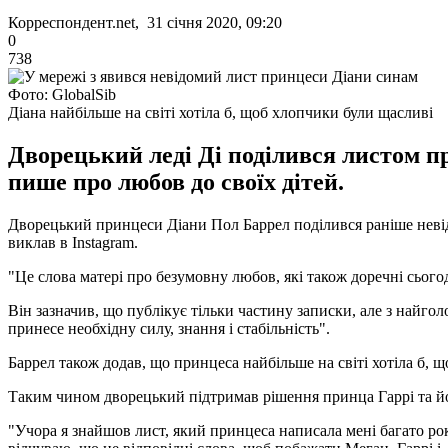
Корреспондент.net, 31 січня 2020, 09:20
0
738
Фото: GlobalSib
Діана найбільше на світі хотіла б, щоб хлопчики були щасливі
Дворецький леді Ді поділився листом пр
пише про любов до своїх дітей.
Дворецький принцеси Діани Пол Баррел поділився раніше невідом
виклав в Instagram.
"Це слова матері про безумовну любов, які також доречні сьогодн
Він зазначив, що публікує тільки частину записки, але з найг
принесе необхідну силу, знання і стабільність".
Баррел також додав, що принцеса найбільше на світі хотіла б, що
Таким чином дворецький підтримав рішення принца Гаррі та йо
"Учора я знайшов лист, який принцеса написала мені багато рокі