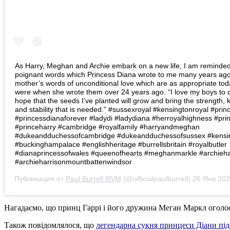
As Harry, Meghan and Archie embark on a new life, I am reminde
poignant words which Princess Diana wrote to me many years ago
mother’s words of unconditional love which are as appropriate tod
were when she wrote them over 24 years ago. “I love my boys to 
hope that the seeds I’ve planted will grow and bring the strength,
and stability that is needed.” #sussexroyal #kensingtonroyal #pri
#princessdianaforever #ladydi #ladydiana #herroyalhighness #prin
#princeharry #cambridge #royalfamily #harryandmeghan
#dukeandduchessofcambridge #dukeandduchessofsussex #kensi
#buckinghampalace #englishheritage #burrellsbritain #royalbutler
#dianaprincessofwales #queenofhearts #meghanmarkle #archieha
#archieharrisonmountbattenwindsor
Публикация от
Paul Burrell RVM
(@officialpaulburrell)
26 Янв 202
Нагадаємо, що принц Гаррі і його дружина Меган Маркл оголо
Також повідомлялося, що
легендарна сукня принцеси Діани піде