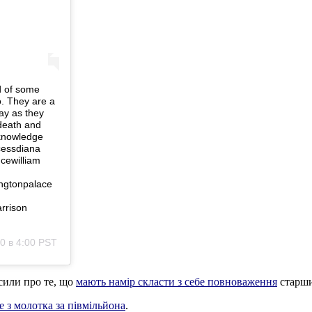
d of some
. They are a
ay as they
death and
 knowledge
ncessdiana
cewilliam
ngtonpalace
rrison
0 в 4:00 PST
сили про те, що
мають намір скласти з себе повноваження
старших
 з молотка за півмільйона
.