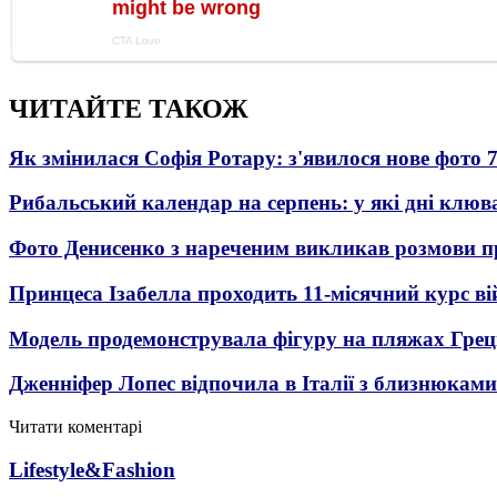
ЧИТАЙТЕ ТАКОЖ
Як змінилася Софія Ротару: з'явилося нове фото 7
Рибальський календар на серпень: у які дні клю
Фото Денисенко з нареченим викликав розмови 
Принцеса Ізабелла проходить 11-місячний курс ві
Модель продемонструвала фігуру на пляжах Греці
Дженніфер Лопес відпочила в Італії з близнюками
Читати коментарі
Lifestyle&Fashion