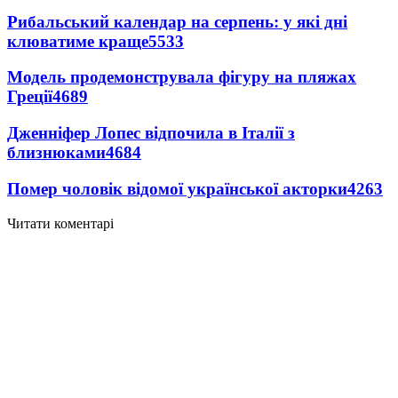
Рибальський календар на серпень: у які дні
клюватиме краще
5533
Модель продемонструвала фігуру на пляжах
Греції
4689
Дженніфер Лопес відпочила в Італії з
близнюками
4684
Помер чоловік відомої української акторки
4263
Читати коментарі