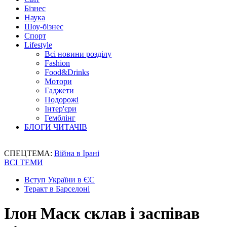
Бізнес
Наука
Шоу-бізнес
Спорт
Lifestyle
Всі новини розділу
Fashion
Food&Drinks
Мотори
Гаджети
Подорожі
Інтер'єри
Гемблінг
БЛОГИ ЧИТАЧІВ
СПЕЦТЕМА:
Війна в Ірані
ВСІ ТЕМИ
Вступ України в ЄС
Теракт в Барселоні
Ілон Маск склав і заспівав