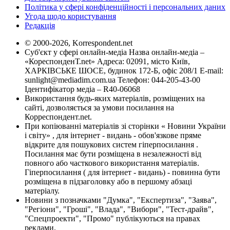
Політика у сфері конфіденційності і персональних даних
Угода щодо користування
Редакція
© 2000-2026, Korrespondent.net
Суб'єкт у сфері онлайн-медіа Назва онлайн-медіа –
«КореспонденТ.net» Адреса: 02091, місто Київ,
ХАРКІВСЬКЕ ШОСЕ, будинок 172-Б, офіс 208/1 E-mail:
sunlight@mediadim.com.ua
Телефон: 044-205-43-00
Ідентифікатор медіа – R40-06068
Використання будь-яких матеріалів, розміщених на
сайті, дозволяється за умови посилання на
Корреспондент.net.
При копіюванні матеріалів зі сторінки « Новини України
і світу» , для інтернет - видань - обов'язкове пряме
відкрите для пошукових систем гіперпосилання .
Посилання має бути розміщена в незалежності від
повного або часткового використання матеріалів.
Гіперпосилання ( для інтернет - видань) - повинна бути
розміщена в підзаголовку або в першому абзаці
матеріалу.
Новини з позначками "Думка", "Експертиза", "Заява",
"Регіони", "Гроші", "Влада", "Вибори", "Тест-драйв",
"Спецпроекти", "Промо" публікуються на правах
реклами.