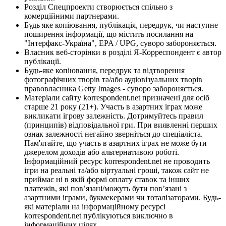
Розділ Спецпроекти створюється спільно з
комерційними партнерами.
Будь яке копіювання, публікація, передрук, чи наступне
поширення інформації, що містить посилання на
"Інтерфакс-Україна", EPA / UPG, суворо забороняється.
Власник веб-сторінки в розділі Я-Корреспондент є автор
публікації.
Будь-яке копіювання, передрук та відтворення
фотографічних творів та/або аудіовізуальних творів
правовласника Getty Images - суворо забороняється.
Матеріали сайту korrespondent.net призначені для осіб
старше 21 року (21+). Участь в азартних іграх може
викликати ігрову залежність. Дотримуйтесь правил
(принципів) відповідальної гри. При виявленні перших
ознак залежності негайно зверніться до спеціаліста.
Пам'ятайте, що участь в азартних іграх не може бути
джерелом доходів або альтернативою роботі.
Інформаційний ресурс korrespondent.net не проводить
ігри на реальні та/або віртуальні гроші, також сайт не
приймає ні в якій формі оплату ставок та інших
платежів, які пов’язані/можуть бути пов’язані з
азартними іграми, букмекерами чи тоталізаторами. Будь-
які матеріали на інформаційному ресурсі
korrespondent.net публікуються виключно в
інформаційних цілях.