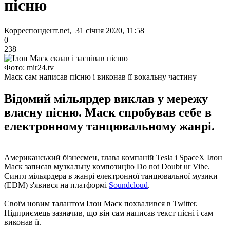
пісню
Корреспондент.net, 31 січня 2020, 11:58
0
238
Фото: mir24.tv
Маск сам написав пісню і виконав її вокальну частину
Відомий мільярдер виклав у мережу
власну пісню. Маск спробував себе в
електронному танцювальному жанрі.
Американський бізнесмен, глава компаній Tesla і SpaceX Ілон
Маск записав музкальну композицію Do not Doubt ur Vibe.
Сингл мільярдера в жанрі електронної танцювальної музики
(EDM) з'явився на платформі
Soundcloud
.
Своїм новим талантом Ілон Маск похвалився в Twitter.
Підприємець зазначив, що він сам написав текст пісні і сам
виконав її.