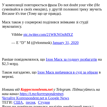
У композиції повторюється фраза Do not doubt your vibe (Не
сумнівайся в своїх емоціях), у другій половині треку звучить
Because it's true (Тому що це правда).
Маск також у соцмережі поділився знімками зі студії
звукозапису.
Vibbbe
pic.twitter.com/21WKNOnMXZ
— E “D” M (@elonmusk)
January 31, 2020
Раніше повідомлялося, що
Ілон Маск за годину розбагатів
на
$2,3 млрд.
Також нагадаємо, що
Ілон Маск вибачився в суді за образи
в
мережі.
Новини від
Корреспондент.net
у Telegram. Підписуйтесь на
наш канал
https://t.me/korrespondentnet
.
Читайте Korrespondent.net в Google News
ТЕГИ:
США
,
песня
,
Студия
Якщо ви помітили помилку, виділіть необхідний текст і