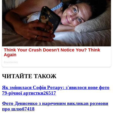
ЧИТАЙТЕ ТАКОЖ
Як змінилася Софія Ротару: з'явилося нове фото
79-річної артистки
26517
Фото Денисенко з нареченим викликав розмови
про шлюб
7418