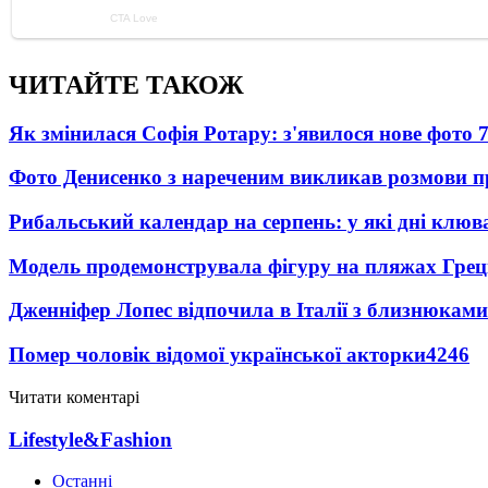
ЧИТАЙТЕ ТАКОЖ
Як змінилася Софія Ротару: з'явилося нове фото 7
Фото Денисенко з нареченим викликав розмови 
Рибальський календар на серпень: у які дні клю
Модель продемонструвала фігуру на пляжах Греці
Дженніфер Лопес відпочила в Італії з близнюками
Помер чоловік відомої української акторки
4246
Читати коментарі
Lifestyle&Fashion
Останні