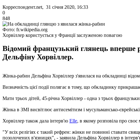
Корреспондент.net, 31 січня 2020, 16:33
0
848
Фото: fr.wikipedia.org
Хорвіллер користується у Франції заслуженою повагою
Відомий французький глянець вперше ро
Дельфіну Хорвіллер.
Жінка-рабин Дельфіна Хорвіллер з'явилася на обкладинці відом
Визначність цієї події полягає в тому, що обкладинку прикрашає
Мати трьох дітей, 45-річна Хорвіллер - одна з трьох французьк
Жінка в ЗМІ висвітлює антисемітизм і мусульмансько-єврейські
Хорвіллер також дала інтерв'ю
Elle
, в якому розповіла про своє
"У всіх релігіях є такий рефрен: жінки не повинні ставати свяще
позолочених в'язницях", - заявила Дельфіна Хорвіллер в інтерв'