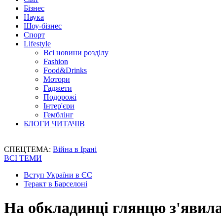
Бізнес
Наука
Шоу-бізнес
Спорт
Lifestyle
Всі новини розділу
Fashion
Food&Drinks
Мотори
Гаджети
Подорожі
Інтер'єри
Гемблінг
БЛОГИ ЧИТАЧІВ
СПЕЦТЕМА:
Війна в Ірані
ВСІ ТЕМИ
Вступ України в ЄС
Теракт в Барселоні
На обкладинці глянцю з'явил