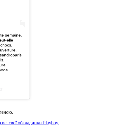
tte semaine.
eut-elle
 chocs,
ouverture,
@sandroparis
is.
ure
mode
ST
леною.
 всі свої обкладинки Playboy.