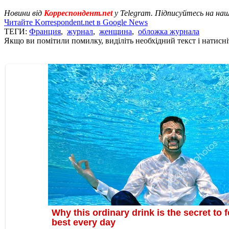
Новини від
Корреспондент.net
у Telegram. Підписуйтесь на на
Читайте Korrespondent.net в Google News
ТЕГИ:
Франция
,
журнал
,
женщина
,
обложка журнала
Якщо ви помітили помилку, виділіть необхідний текст і натисніт