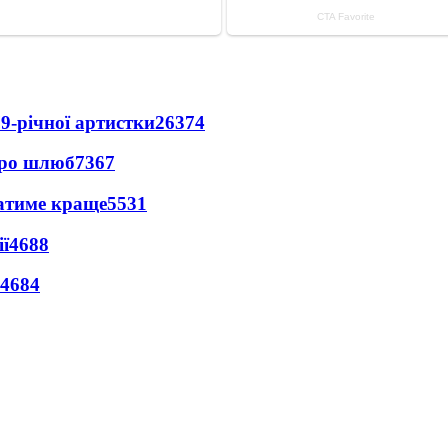
9-річної артистки
26374
про шлюб
7367
ватиме краще
5531
ї
4688
4684