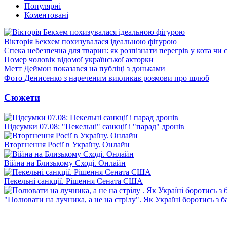
Популярні
Коментовані
Вікторія Бекхем похизувалася ідеальною фігурою
Спека небезпечна для тварин: як розпізнати перегрів у кота чи 
Помер чоловік відомої української акторки
Метт Деймон показався на публіці з доньками
Фото Денисенко з нареченим викликав розмови про шлюб
Сюжети
Підсумки 07.08: "Пекельні" санкції і "парад" дронів
Вторгнення Росії в Україну. Онлайн
Війна на Близькому Сході. Онлайн
Пекельні санкції. Рішення Сената США
"Полювати на лучника, а не на стрілу". Як Україні боротись з 