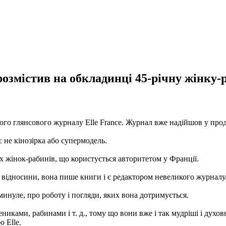
змістив на обкладинці 45-річну жінку-р
ого глянсового журналу Elle France. Журнал вже надійшов у про
 не кінозірка або супермодель.
их жінок-рабинів, що користується авторитетом у Франції.
 відносини, вона пише книги і є редактором невеликого журналу
 минуле, про роботу і погляди, яких вона дотримується.
никами, рабинами і т. д., тому що вони вже і так мудріші і духов
ю Elle.