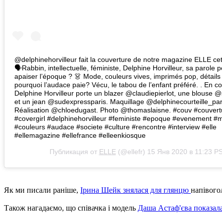
@delphinehorvilleur fait la couverture de notre magazine ELLE ce
🗣Rabbin, intellectuelle, féministe, Delphine Horvilleur, sa parole p
apaiser l’époque ? 👗 Mode, couleurs vives, imprimés pop, détails
pourquoi l’audace paie? Vécu, le tabou de l’enfant préféré. . En c
Delphine Horvilleur porte un blazer @claudiepierlot, une blouse 
et un jean @sudexpressparis. Maquillage @delphinecourteille_par
Réalisation @chloedugast. Photo @thomaslaisne. #couv #couvert
#covergirl #delphinehorvilleur #feministe #epoque #evenement #
#couleurs #audace #societe #culture #rencontre #interview #elle
#ellemagazine #ellefrance #elleenkiosque
Публикация от
ELLE
(@ellefr)
15 Янв 2020 в 11:23 P
Як ми писали раніше,
Ірина Шейк знялася для глянцю
напівого
Також нагадаємо, що співачка і модель
Даша Астаф'єва показала