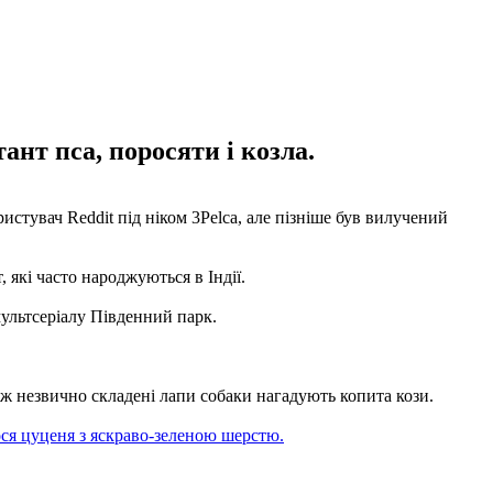
ант пса, поросяти і козла.
истувач Reddit під ніком 3Pelca, але пізніше був вилучений
 які часто народжуються в Індії.
мультсеріалу Південний парк.
ож незвично складені лапи собаки нагадують копита кози.
я цуценя з яскраво-зеленою шерстю.