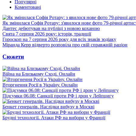
Популярні
Коментовані
Як змінилася Софія Ротару: з'явилося нове фото 79-річної артис
Дантес дебютував на публіці з новою коханою
Свята 7 серпня 2026 року: історія, традиції
Гороскоп на 7 серпня 2026 року для всіх знаків зодіаку
Міранда Керр відверто розповіла про свій справжній раціон
Сюжети
Війна на Близькому Сході. Онлайн
Вторгнення Росії в Україну. Онлайн
Підсумки 06.08: Санкції проти РФ і дрон у Лейпцигу
Бенкет генералів. Наслідки вибуху в Москві
Брудні технології. Атаки РФ на вибори у Франції