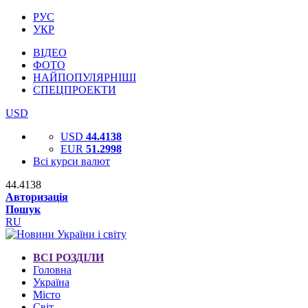
РУС
УКР
ВІДЕО
ФОТО
НАЙПОПУЛЯРНІШІ
СПЕЦПРОЕКТИ
USD
USD
44.4138
EUR
51.2998
Всі курси валют
44.4138
Авторизація
Пошук
RU
ВСІ РОЗДІЛИ
Головна
Україна
Місто
Світ