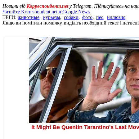
Новини від
Корреспондент.net
у Telegram. Підписуйтесь на на
Читайте Korrespondent.net в Google News
ТЕГИ:
животные
,
курьезы
,
собаки
,
фото
,
пес
,
иллюзия
Якщо ви помітили помилку, виділіть необхідний текст і натисніт