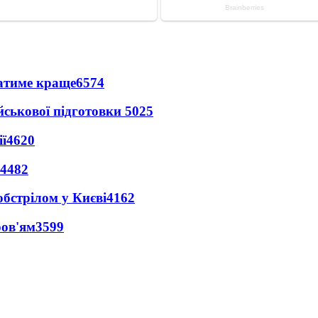
ватиме краще
6574
йськової підготовки
5025
ї
4620
4482
обстрілом у Києві
4162
ров'ям
3599