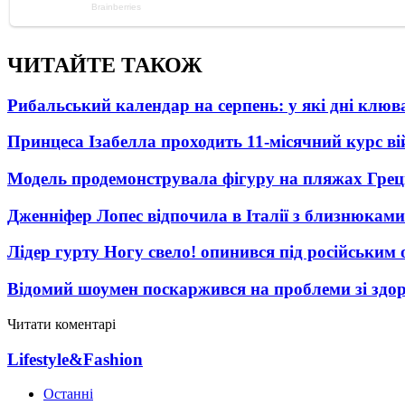
ЧИТАЙТЕ ТАКОЖ
Рибальський календар на серпень: у які дні клю
Принцеса Ізабелла проходить 11-місячний курс ві
Модель продемонструвала фігуру на пляжах Греці
Дженніфер Лопес відпочила в Італії з близнюками
Лідер гурту Ногу свело! опинився під російським 
Відомий шоумен поскаржився на проблеми зі здо
Читати коментарі
Lifestyle&Fashion
Останні