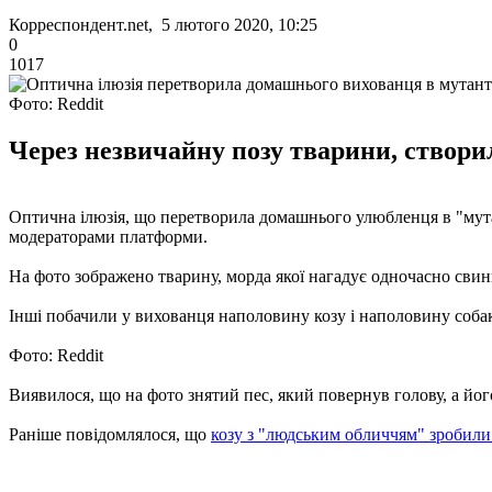
Корреспондент.net, 5 лютого 2020, 10:25
0
1017
Фото: Reddit
Через незвичайну позу тварини, створил
Оптична ілюзія, що перетворила домашнього улюбленця в "мута
модераторами платформи.
На фото зображено тварину, морда якої нагадує одночасно свиню,
Інші побачили у вихованця наполовину козу і наполовину собак
Фото: Reddit
Виявилося, що на фото знятий пес, який повернув голову, а йог
Раніше повідомлялося, що
козу з "людським обличчям" зробил