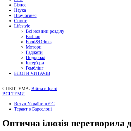
Бізнес
Наука
Шоу-бізнес
Спорт
Lifestyle
Всі новини розділу
Fashion
Food&Drinks
Мотори
Гаджети
Подорожі
Інтер'єри
Гемблінг
БЛОГИ ЧИТАЧІВ
СПЕЦТЕМА:
Війна в Ірані
ВСІ ТЕМИ
Вступ України в ЄС
Теракт в Барселоні
Оптична ілюзія перетворила 