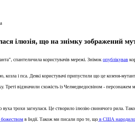
ася ілюзія, що на знімку зображений мут
нта", спантеличила користувачів мережі. Знімок
опублікував
кор
 козла і пса. Деякі користувачі припустили що це козеня-мутант,
у. Треті відзначили схожість із Челмедведосвіном - персонажем 
о вуха трохи загнулася. Це створило ілюзію свинячого рила. Так
и божеством
в Індії. Також ми писали про те, що
в США народилос