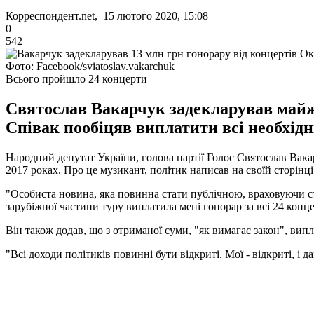
Корреспондент.net, 15 лютого 2020, 15:08
0
542
Фото: Facebook/sviatoslav.vakarchuk
Всього пройшло 24 концерти
Святослав Вакарчук задекларував майже 
Співак пообіцяв виплатити всі необхідн
Народний депутат України, голова партії Голос Святослав Вакар
2017 роках. Про це музикант, політик написав на своїй сторінці
"Особиста новина, яка повинна стати публічною, враховуючи ст
зарубіжної частини туру виплатила мені гонорар за всі 24 концер
Він також додав, що з отриманої суми, "як вимагає закон", випл
"Всі доходи політиків повинні бути відкриті. Мої - відкриті, і