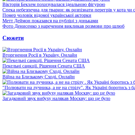
Вікторія Бекхем похизувалася ідеальною фігурою
Спека небезпечна для тварин: як розпізнати перегрів у кота чи 
Помер чоловік відомої української акторки
Метт Деймон показався на публіці з доньками
Фото Денисенко з нареченим викликав розмови про шлюб
Сюжети
Вторгнення Росії в Україну. Онлайн
Пекельні санкції. Рішення Сената США
Війна на Близькому Сході. Онлайн
"Полювати на лучника, а не на стрілу". Як Україні боротись з 
Загадковий звук вибуху налякав Москву: що це було