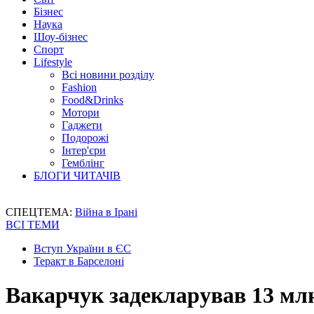
Бізнес
Наука
Шоу-бізнес
Спорт
Lifestyle
Всі новини розділу
Fashion
Food&Drinks
Мотори
Гаджети
Подорожі
Інтер'єри
Гемблінг
БЛОГИ ЧИТАЧІВ
СПЕЦТЕМА:
Війна в Ірані
ВСІ ТЕМИ
Вступ України в ЄС
Теракт в Барселоні
Вакарчук задекларував 13 млн