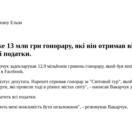
13 млн грн гонорару, які він отримав ві
і податки.
чук задекларував 12,9 мільйонів гривень гонорару, який був вип
 в Facebook.
атус депутата. Нарешті отримав гонорар за "Світовий тур", який
ти, які провели тоді в різних містах світу", - написав Вакарчук 
атить всі податки.
 дають мені можливість бути незалежним", - резюмував Вакарчук.