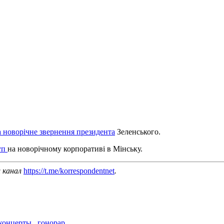
а новорічне звернення президента
Зеленського.
туп
на новорічному корпоративі в Мінську.
ш канал
https://t.me/korrespondentnet
.
концерты
,
гонорар