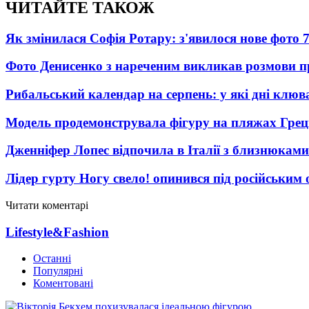
ЧИТАЙТЕ ТАКОЖ
Як змінилася Софія Ротару: з'явилося нове фото 7
Фото Денисенко з нареченим викликав розмови 
Рибальський календар на серпень: у які дні клю
Модель продемонструвала фігуру на пляжах Греці
Дженніфер Лопес відпочила в Італії з близнюками
Лідер гурту Ногу свело! опинився під російським 
Читати коментарі
Lifestyle&Fashion
Останні
Популярні
Коментовані