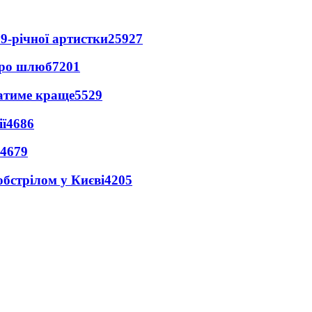
9-річної артистки
25927
про шлюб
7201
ватиме краще
5529
ї
4686
4679
обстрілом у Києві
4205