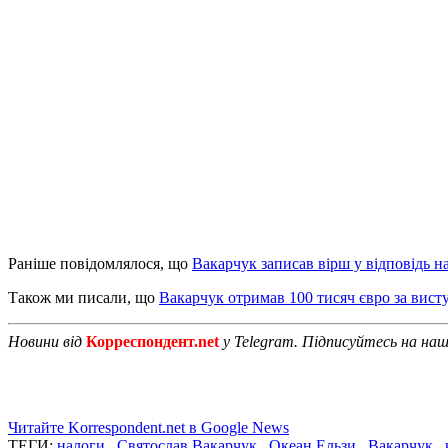
Раніше повідомлялося, що
Вакарчук записав вірш у відповідь н
Також ми писали, що
Вакарчук отримав 100 тисяч євро за вис
Новини від
Корреспондент.net
у Telegram. Підписуйтесь на на
Читайте Korrespondent.net в Google News
ТЕГИ:
налоги
,
Святослав Вакарчук
,
Океан Ельзи
,
Вакарчук
,