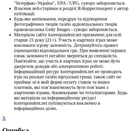
"Інтерфакс-Україна", EPA / UPG, суворо забороняється.
Власник веб-сторінки в розділі Я-Корреспондент є автор
публікації.
Будь-яке копіювання, передрук та відтворення
фотографічних творів та/або аудіовізуальних творів
правовласника Getty Images - суворо забороняється.
Матеріали сайту korrespondent.net призначені для осіб
старше 21 року (21+). Участь в азартних іграх може
викликати ігрову залежність. Дотримуйтесь правил
(принципів) відповідальної гри. При виявленні перших
ознак залежності негайно зверніться до спеціаліста.
Пам'ятайте, що участь в азартних іграх не може бути
джерелом доходів або альтернативою роботі.
Інформаційний ресурс korrespondent.net не проводить
ігри на реальні та/або віртуальні гроші, також сайт не
приймає ні в якій формі оплату ставок та інших
платежів, які пов’язані/можуть бути пов’язані з
азартними іграми, букмекерами чи тоталізаторами. Будь-
які матеріали на інформаційному ресурсі
korrespondent.net публікуються виключно в
інформаційних цілях.
X
Ошибка