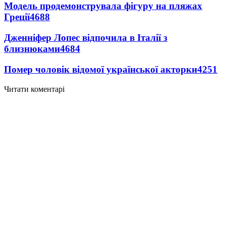
Модель продемонструвала фігуру на пляжах
Греції
4688
Дженніфер Лопес відпочила в Італії з
близнюками
4684
Помер чоловік відомої української акторки
4251
Читати коментарі