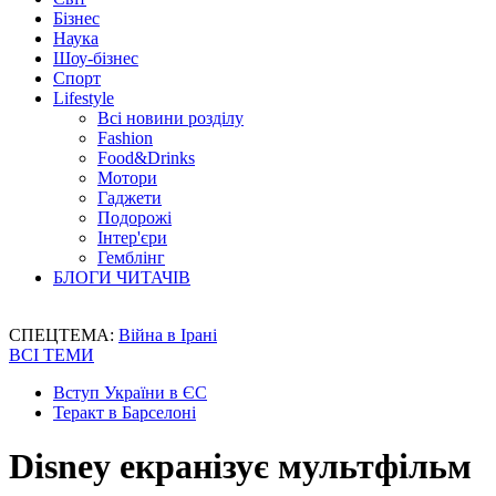
Бізнес
Наука
Шоу-бізнес
Спорт
Lifestyle
Всі новини розділу
Fashion
Food&Drinks
Мотори
Гаджети
Подорожі
Інтер'єри
Гемблінг
БЛОГИ ЧИТАЧІВ
СПЕЦТЕМА:
Війна в Ірані
ВСІ ТЕМИ
Вступ України в ЄС
Теракт в Барселоні
Disney екранізує мультфільм