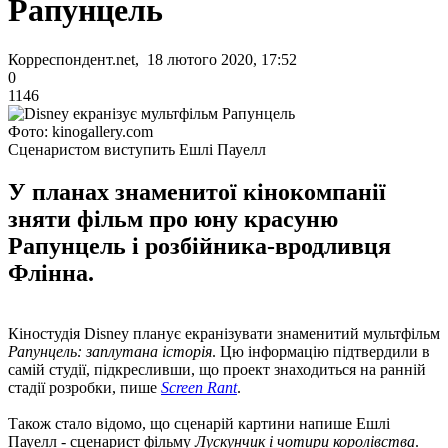
Рапунцель
Корреспондент.net, 18 лютого 2020, 17:52
0
1146
Фото: kinogallery.com
Сценаристом виступить Ешлі Пауелл
У планах знаменитої кінокомпанії
зняти фільм про юну красуню
Рапунцель і розбійника-вродливця
Флінна.
Кіностудія Disney планує екранізувати знаменитий мультфільм
Рапунцель: заплутана історія
. Цю інформацію підтвердили в
самій студії, підкресливши, що проект знаходиться на ранній
стадії розробки, пише
Screen Rant
.
Також стало відомо, що сценарій картини напише Ешлі
Пауелл - сценарист фільму
Лускунчик і чотири королівства
.