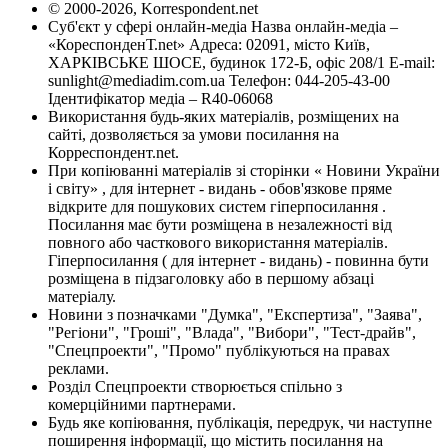
© 2000-2026, Korrespondent.net
Суб'єкт у сфері онлайн-медіа Назва онлайн-медіа –
«КореспонденТ.net» Адреса: 02091, місто Київ,
ХАРКІВСЬКЕ ШОСЕ, будинок 172-Б, офіс 208/1 E-mail:
sunlight@mediadim.com.ua
Телефон: 044-205-43-00
Ідентифікатор медіа – R40-06068
Використання будь-яких матеріалів, розміщених на
сайті, дозволяється за умови посилання на
Корреспондент.net.
При копіюванні матеріалів зі сторінки « Новини України
і світу» , для інтернет - видань - обов'язкове пряме
відкрите для пошукових систем гіперпосилання .
Посилання має бути розміщена в незалежності від
повного або часткового використання матеріалів.
Гіперпосилання ( для інтернет - видань) - повинна бути
розміщена в підзаголовку або в першому абзаці
матеріалу.
Новини з позначками "Думка", "Експертиза", "Заява",
"Регіони", "Гроші", "Влада", "Вибори", "Тест-драйв",
"Спецпроекти", "Промо" публікуються на правах
реклами.
Розділ Спецпроекти створюється спільно з
комерційними партнерами.
Будь яке копіювання, публікація, передрук, чи наступне
поширення інформації, що містить посилання на