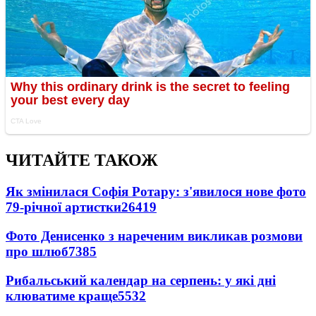
ЧИТАЙТЕ ТАКОЖ
Як змінилася Софія Ротару: з'явилося нове фото
79-річної артистки
26419
Фото Денисенко з нареченим викликав розмови
про шлюб
7385
Рибальський календар на серпень: у які дні
клюватиме краще
5532