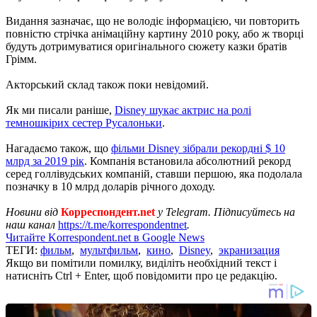
Видання зазначає, що не володіє інформацією, чи повторить
повністю стрічка анімаційну картину 2010 року, або ж творці
будуть дотримуватися оригінального сюжету казки братів
Грімм.
Акторський склад також поки невідомий.
Як ми писали раніше,
Disney шукає актрис на ролі
темношкірих сестер Русалоньки
.
Нагадаємо також, що
фільми Disney зібрали рекордні $ 10
млрд за 2019 рік
. Компанія встановила абсолютний рекорд
серед голлівудських компаній, ставши першою, яка подолала
позначку в 10 млрд доларів річного доходу.
Новини від
Корреспондент.net
у Telegram. Підписуйтесь на
наш канал
https://t.me/korrespondentnet
.
Читайте Korrespondent.net в Google News
ТЕГИ:
фильм
,
мультфильм
,
кино
,
Disney
,
экранизация
Якщо ви помітили помилку, виділіть необхідний текст і
натисніть Ctrl + Enter, щоб повідомити про це редакцію.