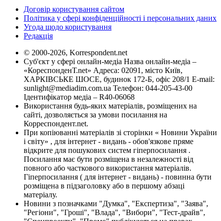
Договір користування сайтом
Політика у сфері конфіденційності і персональних даних
Угода щодо користування
Редакція
© 2000-2026, Korrespondent.net
Суб'єкт у сфері онлайн-медіа Назва онлайн-медіа –
«КореспонденТ.net» Адреса: 02091, місто Київ,
ХАРКІВСЬКЕ ШОСЕ, будинок 172-Б, офіс 208/1 E-mail:
sunlight@mediadim.com.ua
Телефон: 044-205-43-00
Ідентифікатор медіа – R40-06068
Використання будь-яких матеріалів, розміщених на
сайті, дозволяється за умови посилання на
Корреспондент.net.
При копіюванні матеріалів зі сторінки « Новини України
і світу» , для інтернет - видань - обов'язкове пряме
відкрите для пошукових систем гіперпосилання .
Посилання має бути розміщена в незалежності від
повного або часткового використання матеріалів.
Гіперпосилання ( для інтернет - видань) - повинна бути
розміщена в підзаголовку або в першому абзаці
матеріалу.
Новини з позначками "Думка", "Експертиза", "Заява",
"Регіони", "Гроші", "Влада", "Вибори", "Тест-драйв",