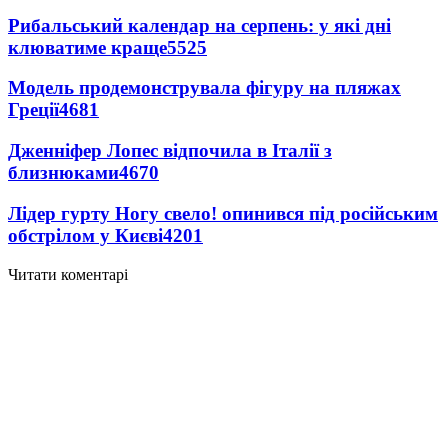
Рибальський календар на серпень: у які дні
клюватиме краще
5525
Модель продемонструвала фігуру на пляжах
Греції
4681
Дженніфер Лопес відпочила в Італії з
близнюками
4670
Лідер гурту Ногу свело! опинився під російським
обстрілом у Києві
4201
Читати коментарі