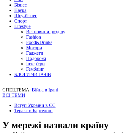
Бізнес
Наука
Шоу-бізнес
Спорт
Lifestyle
Всі новини розділу
Fashion
Food&Drinks
Мотори
Гаджети
Подорожі
Інтер'єри
Гемблінг
БЛОГИ ЧИТАЧІВ
СПЕЦТЕМА:
Війна в Ірані
ВСІ ТЕМИ
Вступ України в ЄС
Теракт в Барселоні
У мережі назвали країну