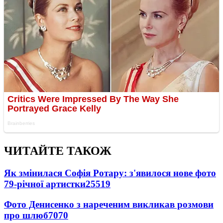
ЧИТАЙТЕ ТАКОЖ
Як змінилася Софія Ротару: з'явилося нове фото
79-річної артистки
25519
Фото Денисенко з нареченим викликав розмови
про шлюб
7070