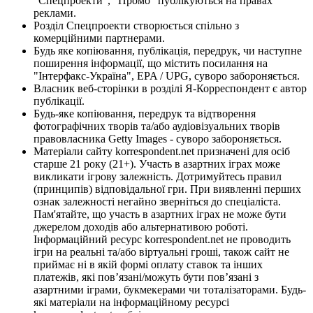
"Спецпроекти", "Промо" публікуються на правах
реклами.
Розділ Спецпроекти створюється спільно з
комерційними партнерами.
Будь яке копіювання, публікація, передрук, чи наступне
поширення інформації, що містить посилання на
"Інтерфакс-Україна", EPA / UPG, суворо забороняється.
Власник веб-сторінки в розділі Я-Корреспондент є автор
публікації.
Будь-яке копіювання, передрук та відтворення
фотографічних творів та/або аудіовізуальних творів
правовласника Getty Images - суворо забороняється.
Матеріали сайту korrespondent.net призначені для осіб
старше 21 року (21+). Участь в азартних іграх може
викликати ігрову залежність. Дотримуйтесь правил
(принципів) відповідальної гри. При виявленні перших
ознак залежності негайно зверніться до спеціаліста.
Пам'ятайте, що участь в азартних іграх не може бути
джерелом доходів або альтернативою роботі.
Інформаційний ресурс korrespondent.net не проводить
ігри на реальні та/або віртуальні гроші, також сайт не
приймає ні в якій формі оплату ставок та інших
платежів, які пов’язані/можуть бути пов’язані з
азартними іграми, букмекерами чи тоталізаторами. Будь-
які матеріали на інформаційному ресурсі