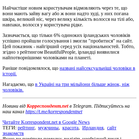
Найчастіше новим користувачам відмовляють через те, що
вони мають зайву вагу або ж вони надто худі, у них погана
шкіра, великий ніс, через велику кількість волосся на тілі або,
навпаки, волосся у користувача рідке.
Зазначається, що тільки 6% одиноких ірландських чоловіків
успішно пройшли голосування і змогли "пробитися" на сайт.
Цей показник - найгірший серед усіх національностей. Тобто,
згідно з рейтингом BeautifulPeople, ірландці виявилися
найпотворнішими чоловіками на планеті.
Раніше повідомлялося, що
названі найсексуальніші чоловіки в
історії.
Нагадаємо, що
в Україні на три мільйони більше жінок, ніж
чоловіків.
Новини від
Корреспондент.net
в Telegram. Підписуйтесь на
наш канал
https://t.me/korrespondentnet
Читайте Korrespondent.net в Google News
ТЕГИ:
рейтинг
,
мужчины
,
красота
,
Ирландия
,
сайт
знакомств
Якщо ви помітили помилку, виділіть необхідний текст і