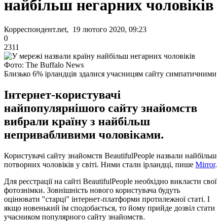
найбільш негарних чоловіків
Корреспондент.net, 19 лютого 2020, 09:23
0
2311
Фото: The Buffalo News
Близько 6% ірландців здалися учасницям сайту симпатичними
Інтернет-користувачі
найпопулярнішого сайту знайомств
вибрали країну з найбільш
непривабливими чоловіками.
Користувачі сайту знайомств BeautifulPeople назвали найбільш
потворних чоловіків у світі. Ними стали ірландці, пише
Mirror
.
Для реєстрації на сайті BeautifulPeople необхідно викласти свої
фотознімки. Зовнішність нового користувача будуть
оцінювати "старці" інтернет-платформи протилежної статі. І
якщо новенький їм сподобається, то йому прийде дозвіл стати
учасником популярного сайту знайомств.