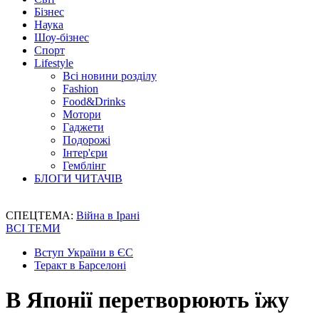
Бізнес
Наука
Шоу-бізнес
Спорт
Lifestyle
Всі новини розділу
Fashion
Food&Drinks
Мотори
Гаджети
Подорожі
Інтер'єри
Гемблінг
БЛОГИ ЧИТАЧІВ
СПЕЦТЕМА:
Війна в Ірані
ВСІ ТЕМИ
Вступ України в ЄС
Теракт в Барселоні
В Японії перетворюють їжу