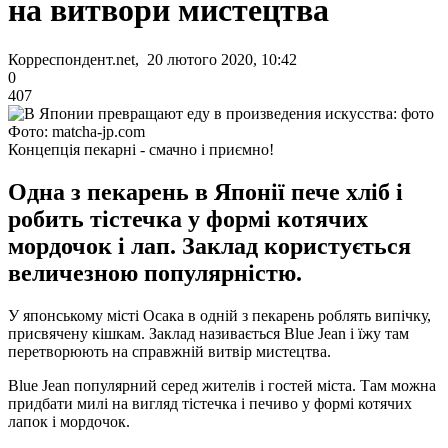
на витвори мистецтва
Корреспондент.net, 20 лютого 2020, 10:42
0
407
Фото: matcha-jp.com
Концепція пекарні - смачно і приємно!
Одна з пекарень в Японії пече хліб і
робить тістечка у формі котячих
мордочок і лап. Заклад користується
величезною популярністю.
У японському місті Осака в одній з пекарень роблять випічку,
присвячену кішкам. Заклад називається Blue Jean і їжу там
перетворюють на справжній витвір мистецтва.
Blue Jean популярний серед жителів і гостей міста. Там можна
придбати милі на вигляд тістечка і печиво у формі котячих
лапок і мордочок.