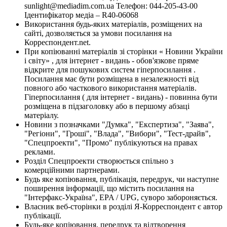
sunlight@mediadim.com.ua
Телефон: 044-205-43-00
Ідентифікатор медіа – R40-06068
Використання будь-яких матеріалів, розміщених на
сайті, дозволяється за умови посилання на
Корреспондент.net.
При копіюванні матеріалів зі сторінки « Новини України
і світу» , для інтернет - видань - обов'язкове пряме
відкрите для пошукових систем гіперпосилання .
Посилання має бути розміщена в незалежності від
повного або часткового використання матеріалів.
Гіперпосилання ( для інтернет - видань) - повинна бути
розміщена в підзаголовку або в першому абзаці
матеріалу.
Новини з позначками "Думка", "Експертиза", "Заява",
"Регіони", "Гроші", "Влада", "Вибори", "Тест-драйв",
"Спецпроекти", "Промо" публікуються на правах
реклами.
Розділ Спецпроекти створюється спільно з
комерційними партнерами.
Будь яке копіювання, публікація, передрук, чи наступне
поширення інформації, що містить посилання на
"Інтерфакс-Україна", EPA / UPG, суворо забороняється.
Власник веб-сторінки в розділі Я-Корреспондент є автор
публікації.
Будь-яке копіювання, передрук та відтворення