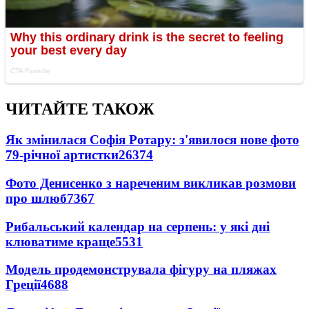
ЧИТАЙТЕ ТАКОЖ
Як змінилася Софія Ротару: з'явилося нове фото
79-річної артистки
26374
Фото Денисенко з нареченим викликав розмови
про шлюб
7367
Рибальський календар на серпень: у які дні
клюватиме краще
5531
Модель продемонструвала фігуру на пляжах
Греції
4688