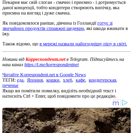
Пекарня має свій слоган - смачно і приємно - і дотримується
даної концепції, тобто кондитери створюють випічку, яка
приємна на вигляд і дуже смачна.
Як повідомлялося раніше, дівчина із Голландії
готує зі
звичайних продуктів справжні шедеври
, які шкода вживати в
їжу.
Також відомо, що
в мережі назвали найогиднішу піцу в світі.
Новини від
Корреспондент.net
в Telegram. Підписуйтесь на
наш канал
https://t.me/korrespondentnet
Читайте Korrespondent.net в Google News
ТЕГИ:
еда
,
Япония
,
кошки
,
хлеб
,
кафе
,
кондитерская
,
печенье
Якщо ви помітили помилку, виділіть необхідний текст і
натисніть Ctrl + Enter, щоб повідомити про це редакцію.